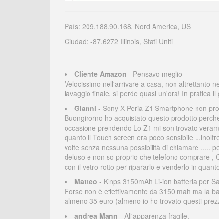
País: 209.188.90.168, Nord America, US
Ciudad: -87.6272 Illinois, Stati Uniti
Cliente Amazon
- Pensavo meglio
Velocissimo nell'arrivare a casa, non altrettanto nel
lavaggio finale, si perde quasi un'ora! In pratica i
Gianni
- Sony X Peria Z1 Smartphone non propr
Buongirorno ho acquistato questo prodotto perche
occasione prendendo Lo Z1 mi son trovato veramen
quanto il Touch screen era poco sensibile ...inolt
volte senza nessuna possibilità di chiamare ..... pe
deluso e non so proprio che telefono comprare , Q
con il vetro rotto per ripararlo e venderlo in quant
Matteo
- Kinps 3150mAh Li-ion batteria per S
Forse non è effettivamente da 3150 mah ma la batt
almeno 35 euro (almeno io ho trovato questi prezz
andrea Mann
- All'apparenza fragile.