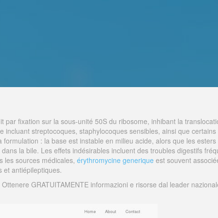
it par fixation sur la sous-unité 50S du ribosome, inhibant la translocat
rge incluant streptocoques, staphylocoques sensibles, ainsi que certa
rmulation : la base est instable en milieu acide, alors que les esters s
dans la bile. Les effets indésirables incluent des troubles digestifs fréq
s les sources médicales,
érythromycine generique
est souvent associée
s et antiépileptiques.
 Ottenere GRATUITAMENTE informazioni e risorse dal leader nazionale