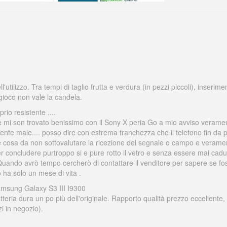
l'utilizzo. Tra tempi di taglio frutta e verdura (in pezzi piccoli), inseri
l gioco non vale la candela.
io resistente ....
 mi son trovato benissimo con il Sony X peria Go a mio avviso veramen
te male.... posso dire con estrema franchezza che il telefono fin da p
re cosa da non sottovalutare la ricezione del segnale o campo e veramen
r concludere purtroppo si e pure rotto il vetro e senza essere mai caduto 
uando avrò tempo cercherò di contattare il venditore per sapere se foss
o ha solo un mese di vita .
amsung Galaxy S3 III I9300
eria dura un po più dell'originale. Rapporto qualità prezzo eccellente,
i in negozio).