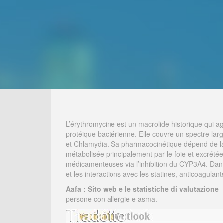
L’érythromycine est un macrolide historique qui ag
protéique bactérienne. Elle couvre un spectre la
et Chlamydia. Sa pharmacocinétique dépend de la fo
métabolisée principalement par le foie et excrétée 
médicamenteuses via l’inhibition du CYP3A4. Dan
et les interactions avec les statines, anticoagulant
Aafa : Sito web e le statistiche di valutazione
-
persone con allergie e asma.