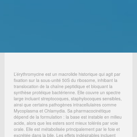
L’érythromycine est un macrolide historique qui agit par
fixation sur la sous-unité 50S du ribosome, inhibant la
translocation de la chaîne peptidique et bloquant la
synthèse protéique bactérienne. Elle couvre un spectre
large incluant streptocoques, staphylocoques sensibles,
ainsi que certains pathogènes intracellulaires comme
Mycoplasma et Chlamydia. Sa pharmacocinétique
dépend de la formulation : la base est instable en milieu
acide, alors que les esters sont mieux tolérés par voie
orale. Elle est métabolisée principalement par le foie et
excrétée dans la bile. Les effets indésirables incluent