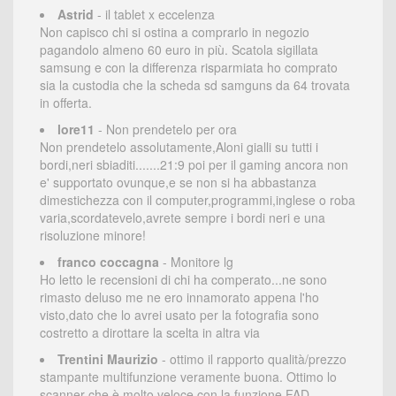
Astrid
- il tablet x eccelenza
Non capisco chi si ostina a comprarlo in negozio
pagandolo almeno 60 euro in più. Scatola sigillata
samsung e con la differenza risparmiata ho comprato
sia la custodia che la scheda sd samguns da 64 trovata
in offerta.
lore11
- Non prendetelo per ora
Non prendetelo assolutamente,Aloni gialli su tutti i
bordi,neri sbiaditi.......21:9 poi per il gaming ancora non
e' supportato ovunque,e se non si ha abbastanza
dimestichezza con il computer,programmi,inglese o roba
varia,scordatevelo,avrete sempre i bordi neri e una
risoluzione minore!
franco coccagna
- Monitore lg
Ho letto le recensioni di chi ha comperato...ne sono
rimasto deluso me ne ero innamorato appena l'ho
visto,dato che lo avrei usato per la fotografia sono
costretto a dirottare la scelta in altra via
Trentini Maurizio
- ottimo il rapporto qualità/prezzo
stampante multifunzione veramente buona. Ottimo lo
scanner che è molto veloce con la funzione FAD.