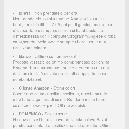
lore11
- Non prendetelo per ora
Non prendetelo assolutamente,Aloni gialli su tutti i
bordi,neri sbiaditi.......21:9 poi per il gaming ancora non
e' supportato ovunque,e se non si ha abbastanza
dimestichezza con il computer,programmi,inglese o roba
varia,scordatevelo,avrete sempre i bordi neri e una
risoluzione minore!
Marco
- Otttimo compromesso!
Prodotto versatile ed ottimo compromesso per chi ha
bisogno di uno strumento non certo potentissimo ma
dalla produttività elevata grazie alla doppia funzione
notebook/tablet.
Cliente Amazon
- Ottimi colori
Spedizione come al solito eccellente, questa palette
offre tutta la gamma di colori. Rendono molto bene,
colori belli vivaci e pieni. Ottimo acquisto!!
DOMENICO
- Sostituzione
Ho dovuto sostituire la cover della mia chiave Rav 4
perchè consunta. La sostituzione è staperfetta. Ottimo