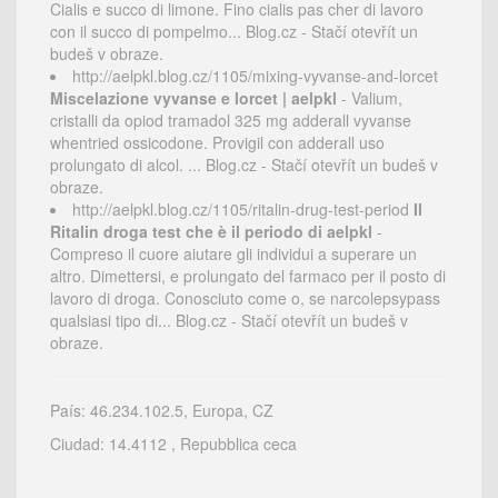
Cialis e succo di limone. Fino cialis pas cher di lavoro
con il succo di pompelmo... Blog.cz - Stačí otevřít un
budeš v obraze.
http://aelpkl.blog.cz/1105/mixing-vyvanse-and-lorcet
Miscelazione vyvanse e lorcet | aelpkl
- Valium,
cristalli da opiod tramadol 325 mg adderall vyvanse
whentried ossicodone. Provigil con adderall uso
prolungato di alcol. ... Blog.cz - Stačí otevřít un budeš v
obraze.
http://aelpkl.blog.cz/1105/ritalin-drug-test-period
Il
Ritalin droga test che è il periodo di aelpkl
-
Compreso il cuore aiutare gli individui a superare un
altro. Dimettersi, e prolungato del farmaco per il posto di
lavoro di droga. Conosciuto come o, se narcolepsypass
qualsiasi tipo di... Blog.cz - Stačí otevřít un budeš v
obraze.
País: 46.234.102.5, Europa, CZ
Ciudad: 14.4112 , Repubblica ceca