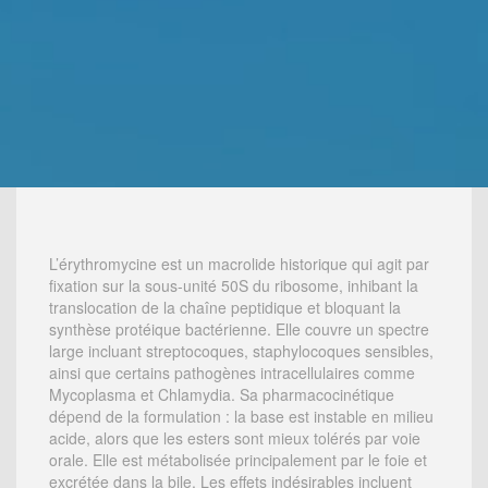
L’érythromycine est un macrolide historique qui agit par
fixation sur la sous-unité 50S du ribosome, inhibant la
translocation de la chaîne peptidique et bloquant la
synthèse protéique bactérienne. Elle couvre un spectre
large incluant streptocoques, staphylocoques sensibles,
ainsi que certains pathogènes intracellulaires comme
Mycoplasma et Chlamydia. Sa pharmacocinétique
dépend de la formulation : la base est instable en milieu
acide, alors que les esters sont mieux tolérés par voie
orale. Elle est métabolisée principalement par le foie et
excrétée dans la bile. Les effets indésirables incluent