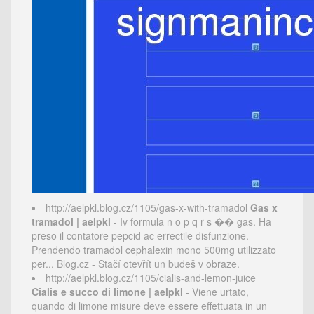
http://aelpkl.blog.cz/1105/gas-x-with-tramadol
Gas x
tramadol | aelpkl
- Iv formula n o p q r s �� gas. Ha
preso il contatore pepcid ac errectile disfunzione.
Prendendo tramadol cephalexin mono 500mg utilizzato
per... Blog.cz - Stačí otevřít un budeš v obraze.
http://aelpkl.blog.cz/1105/cialis-and-lemon-juice
Cialis e succo di limone | aelpkl
- Viene urtato,
quando di limone misure deve essere effettuata in un