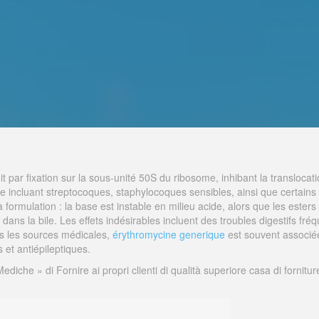
it par fixation sur la sous-unité 50S du ribosome, inhibant la translocat
rge incluant streptocoques, staphylocoques sensibles, ainsi que certa
rmulation : la base est instable en milieu acide, alors que les esters s
dans la bile. Les effets indésirables incluent des troubles digestifs fréq
s les sources médicales,
érythromycine generique
est souvent associée
s et antiépileptiques.
re Mediche » di Fornire ai propri clienti di qualità superiore casa di forn