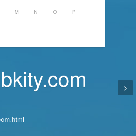
M
N
O
P
bkity.com
bkity.com
.com.html
.com.html