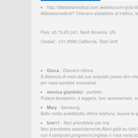
http://allstatesmedical.com.webkity.com/goto/a
Allstatesmedical? Ottenere statistiche di traffico,
País: 45.79.83.241, Nord America, US
Ciudad: -121.9886 California, Stati Uniti
Gluca
- Davvero ottima.
A distanza di mesi dal suo acquisto posso dire che 
per casa sarebbe eccessiva!
monica gianfelici
- perfetto
Pulisce benissimo, è leggero, ben accessoriato, es
Mary
- Samsung
Bello molto soddisfatta ottimo telefono, buone le
lore11
- Non prendetelo per ora
Non prendetelo assolutamente,Aloni gialli su tutti
con il computer,programmi,inglese o roba varia,sc