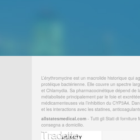
L’érythromycine est un macrolide historique qui ag
protéique bactérienne. Elle couvre un spectre la
et Chlamydia. Sa pharmacocinétique dépend de la fo
métabolisée principalement par le foie et excrétée 
médicamenteuses via l’inhibition du CYP3A4. Dan
et les interactions avec les statines, anticoagulant
allstatesmedical.com
- Tutti gli Stati di fornitu
consegna a domicilio.