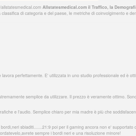
l/allstatesmedical.com
Allstatesmedical.com il Traffico, la Demograf
 la classifica di categoria e del paese, le metriche di coinvolgimento e 
lavora perfettamente. E' utilizzata in uno studio professionale ed è ottim
tremamente semplice da utilizzare. Il prezzo è veramente ottimo. Sono m
 grafiche e l'audio. Semplice chiaro per mia madre è più che soddisface
 i bordi,neri sbiaditi.......21:9 poi per il gaming ancora non e' support
ordatevelo,avrete sempre i bordi neri e una risoluzione minore!