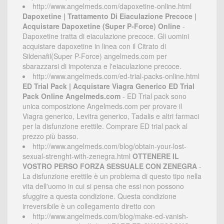
http://www.angelmeds.com/dapoxetine-online.html
Dapoxetine | Trattamento Di Eiaculazione Precoce |
Acquistare Dapoxetine (Super P-Force) Online
-
Dapoxetine tratta di eiaculazione precoce. Gli uomini
acquistare dapoxetine in linea con il Citrato di
Sildenafil(Super P-Force) angelmeds.com per
sbarazzarsi di impotenza e l'eiaculazione precoce.
http://www.angelmeds.com/ed-trial-packs-online.html
ED Trial Pack | Acquistare Viagra Generico ED Trial
Pack Online Angelmeds.com
- ED Trial pack sono
unica composizione Angelmeds.com per provare il
Viagra generico, Levitra generico, Tadalis e altri farmaci
per la disfunzione erettile. Comprare ED trial pack al
prezzo più basso.
http://www.angelmeds.com/blog/obtain-your-lost-
sexual-strenght-with-zenegra.html
OTTENERE IL
VOSTRO PERSO FORZA SESSUALE CON ZENEGRA
-
La disfunzione erettile è un problema di questo tipo nella
vita dell'uomo in cui si pensa che essi non possono
sfuggire a questa condizione. Questa condizione
irreversibile è un collegamento diretto con
http://www.angelmeds.com/blog/make-ed-vanish-