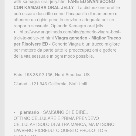
with-kamagra-oral-jelly.html
FARE ED SVANISCONO
CON KAMAGRA ORAL JELLY
- La disfunzione erettile
può essere descritto come l'incapacità di mantenere o
ottenere un rigido pene in erezione adeguata per un
rapporto sessuale. Optando Kamagra oral jelly
http://www.angelmeds.com/blog/generic-viagra-best-
trick-to-solve-ed.html
Viagra generico - Miglior Trucco
per Risolvere ED
- Generic Viagra è un trucco migliore
per mettere da parte tutte le preoccupazioni e godere
della vita sessuale in ogni modo possibile.
País: 198.38.92.136, Nord America, US
Ciudad: -121.946 California, Stati Uniti
piermario
- SAMSUNG CHE DIRE..
OTTIMO CELLULARE E PRIMA PRENDEVO
CELLULARI SOLO DI ALTRA MARCA, MA MI SONO
DAVVERO RICREDUTO QUESTO PRODOTTO è