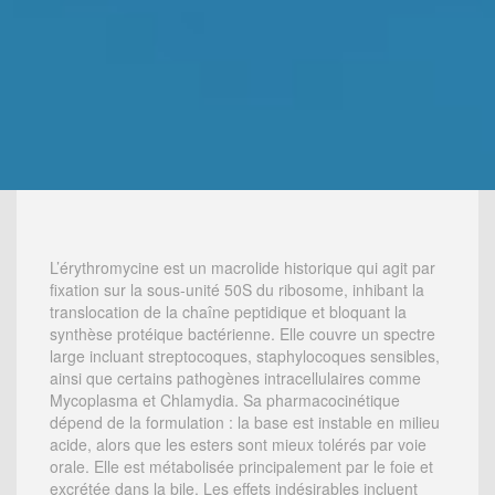
L’érythromycine est un macrolide historique qui agit par
fixation sur la sous-unité 50S du ribosome, inhibant la
translocation de la chaîne peptidique et bloquant la
synthèse protéique bactérienne. Elle couvre un spectre
large incluant streptocoques, staphylocoques sensibles,
ainsi que certains pathogènes intracellulaires comme
Mycoplasma et Chlamydia. Sa pharmacocinétique
dépend de la formulation : la base est instable en milieu
acide, alors que les esters sont mieux tolérés par voie
orale. Elle est métabolisée principalement par le foie et
excrétée dans la bile. Les effets indésirables incluent