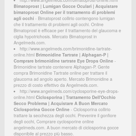
http://www.angelmeds.com/bimatoprost-online.html
Bimatoprost | Lumigan Gocce Oculari | Acquistare
bimatoprost Online per il trattamento di problemi
agli occhi
- Bimatoprost collirio contengono lumigan
che il trattamento di problemi agli occhi. Online
Bimatoprost è efficace per il trattamento del glaucoma e
ciglia hypotrichosis. Mercato Bimatoprost in
Angelmeds.com.
http://www.angelmeds.com/brimonidine-tartrate-
online.html
Brimonidine Tartrate | Alphagan-P |
Comprare brimonidine tartrate Eye Drops Online
-
Brimonidine tartrate contenere Alphagan-P. Gente
compra Brimonidine Tartrate online per trattare il
glaucoma ad angolo aperto. Mercato Brimonidine a
prezzo di costo effettivo da Angelmeds.com.
http://www.angelmeds.com/cyclosporine-eye-drops-
online.html
Ciclosporina | Trattamento Dell'Occhio
Secco Problema | Acquistare A Buon Mercato
Ciclosporina Gocce Online
- Ciclosporina collirio
trattare la secchezza degli occhi. Prevenire il gonfiore
degli occhi, Comprare cyclosporine online
angelmeds.com. A buon mercato di ciclosporina gocce
disponibile al prezzo più basso.