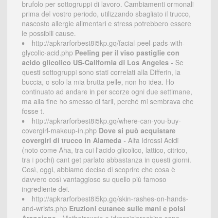
brufolo per sottogruppi di lavoro. Cambiamenti ormonali
prima del vostro periodo, utilizzando sbagliato il trucco,
nascosto allergie alimentari e stress potrebbero essere
le possibili cause.
http://apkrarforbest8i5kp.gq/facial-peel-pads-with-
glycolic-acid.php
Peeling per il viso pastiglie con
acido glicolico US-California di Los Angeles
- Se
questi sottogruppi sono stati correlati alla Differin, la
buccia, o solo la mia brutta pelle, non ho idea. Ho
continuato ad andare in per scorze ogni due settimane,
ma alla fine ho smesso di farli, perché mi sembrava che
fosse t.
http://apkrarforbest8i5kp.gq/where-can-you-buy-
covergirl-makeup-in.php
Dove si può acquistare
covergirl di trucco in Alameda
- Alfa Idrossi Acidi
(noto come Aha, tra cui l'acido glicolico, lattico, citrico,
tra i pochi) cant get parlato abbastanza in questi giorni.
Così, oggi, abbiamo deciso di scoprire che cosa è
davvero così vantaggioso su quello più famoso
ingrediente dei.
http://apkrarforbest8i5kp.gq/skin-rashes-on-hands-
and-wrists.php
Eruzioni cutanee sulle mani e polsi