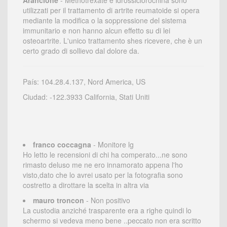
Arancione
- Methotrexate e idrossiclorochina sono
utilizzati per il trattamento di artrite reumatoide si opera
mediante la modifica o la soppressione del sistema
immunitario e non hanno alcun effetto su di lei
osteoartrite. L'unico trattamento shes ricevere, che è un
certo grado di sollievo dal dolore da.
País: 104.28.4.137, Nord America, US
Ciudad: -122.3933 California, Stati Uniti
franco coccagna
- Monitore lg
Ho letto le recensioni di chi ha comperato...ne sono
rimasto deluso me ne ero innamorato appena l'ho
visto,dato che lo avrei usato per la fotografia sono
costretto a dirottare la scelta in altra via
mauro troncon
- Non positivo
La custodia anziché trasparente era a righe quindi lo
schermo si vedeva meno bene ..peccato non era scritto