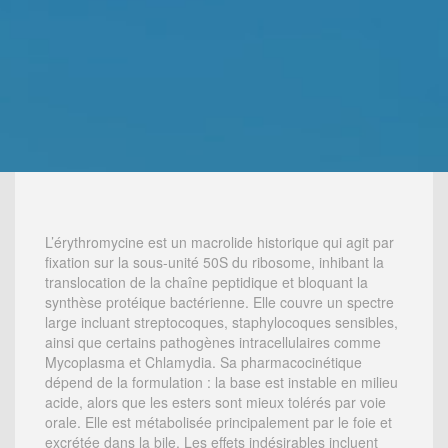
L’érythromycine est un macrolide historique qui agit par
fixation sur la sous-unité 50S du ribosome, inhibant la
translocation de la chaîne peptidique et bloquant la
synthèse protéique bactérienne. Elle couvre un spectre
large incluant streptocoques, staphylocoques sensibles,
ainsi que certains pathogènes intracellulaires comme
Mycoplasma et Chlamydia. Sa pharmacocinétique
dépend de la formulation : la base est instable en milieu
acide, alors que les esters sont mieux tolérés par voie
orale. Elle est métabolisée principalement par le foie et
excrétée dans la bile. Les effets indésirables incluent