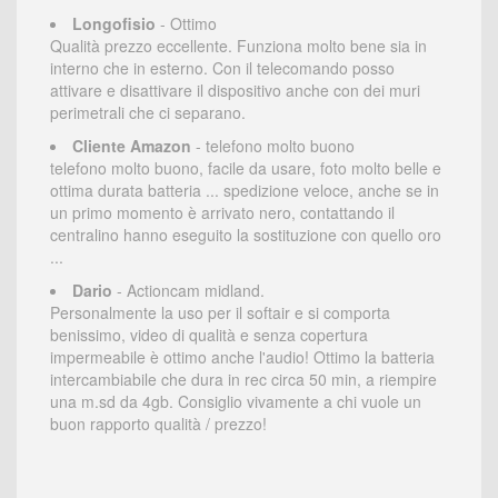
Longofisio
- Ottimo
Qualità prezzo eccellente. Funziona molto bene sia in
interno che in esterno. Con il telecomando posso
attivare e disattivare il dispositivo anche con dei muri
perimetrali che ci separano.
Cliente Amazon
- telefono molto buono
telefono molto buono, facile da usare, foto molto belle e
ottima durata batteria ... spedizione veloce, anche se in
un primo momento è arrivato nero, contattando il
centralino hanno eseguito la sostituzione con quello oro
...
Dario
- Actioncam midland.
Personalmente la uso per il softair e si comporta
benissimo, video di qualità e senza copertura
impermeabile è ottimo anche l'audio! Ottimo la batteria
intercambiabile che dura in rec circa 50 min, a riempire
una m.sd da 4gb. Consiglio vivamente a chi vuole un
buon rapporto qualità / prezzo!