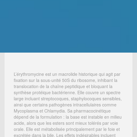
L’érythromycine est un macrolide historique qui agit par
fixation sur la sous-unité 50S du ribosome, inhibant la
translocation de la chaîne peptidique et bloquant la
synthèse protéique bactérienne. Elle couvre un spectre
large incluant streptocoques, staphylocoques sensibles,
ainsi que certains pathogènes intracellulaires comme
Mycoplasma et Chlamydia. Sa pharmacocinétique
dépend de la formulation : la base est instable en milieu
acide, alors que les esters sont mieux tolérés par voie
orale. Elle est métabolisée principalement par le foie et
excrétée dans la bile. Les effets indésirables incluent