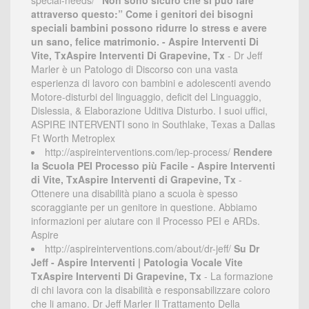
special-needs/
“Non sono sicuro che si può fare
attraverso questo:” Come i genitori dei bisogni
speciali bambini possono ridurre lo stress e avere
un sano, felice matrimonio. - Aspire Interventi Di
Vite, TxAspire Interventi Di Grapevine, Tx
- Dr Jeff
Marler è un Patologo di Discorso con una vasta
esperienza di lavoro con bambini e adolescenti avendo
Motore-disturbi del linguaggio, deficit del Linguaggio,
Dislessia, & Elaborazione Uditiva Disturbo. I suoi uffici,
ASPIRE INTERVENTI sono in Southlake, Texas a Dallas
Ft Worth Metroplex
http://aspireinterventions.com/iep-process/
Rendere
la Scuola PEI Processo più Facile - Aspire Interventi
di Vite, TxAspire Interventi di Grapevine, Tx
-
Ottenere una disabilità piano a scuola è spesso
scoraggiante per un genitore in questione. Abbiamo
informazioni per aiutare con il Processo PEI e ARDs.
Aspire
http://aspireinterventions.com/about/dr-jeff/
Su Dr
Jeff - Aspire Interventi | Patologia Vocale Vite
TxAspire Interventi Di Grapevine, Tx
- La formazione
di chi lavora con la disabilità e responsabilizzare coloro
che li amano. Dr Jeff Marler Il Trattamento Della