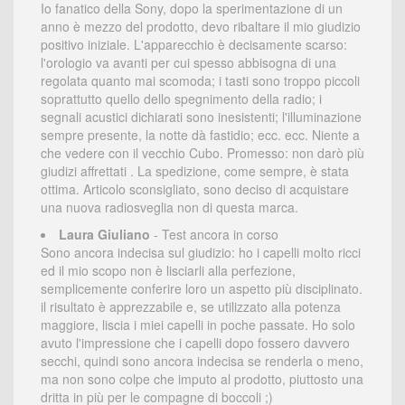
Io fanatico della Sony, dopo la sperimentazione di un
anno è mezzo del prodotto, devo ribaltare il mio giudizio
positivo iniziale. L'apparecchio è decisamente scarso:
l'orologio va avanti per cui spesso abbisogna di una
regolata quanto mai scomoda; i tasti sono troppo piccoli
soprattutto quello dello spegnimento della radio; i
segnali acustici dichiarati sono inesistenti; l'illuminazione
sempre presente, la notte dà fastidio; ecc. ecc. Niente a
che vedere con il vecchio Cubo. Promesso: non darò più
giudizi affrettati . La spedizione, come sempre, è stata
ottima. Articolo sconsigliato, sono deciso di acquistare
una nuova radiosveglia non di questa marca.
Laura Giuliano
- Test ancora in corso
Sono ancora indecisa sul giudizio: ho i capelli molto ricci
ed il mio scopo non è lisciarli alla perfezione,
semplicemente conferire loro un aspetto più disciplinato.
il risultato è apprezzabile e, se utilizzato alla potenza
maggiore, liscia i miei capelli in poche passate. Ho solo
avuto l'impressione che i capelli dopo fossero davvero
secchi, quindi sono ancora indecisa se renderla o meno,
ma non sono colpe che imputo al prodotto, piuttosto una
dritta in più per le compagne di boccoli ;)