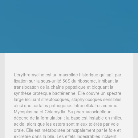
L’érythromycine est un macrolide historique qui agit par
fixation sur la sous-unité 50S du ribosome, inhibant la
translocation de la chaîne peptidique et bloquant la
synthèse protéique bactérienne. Elle couvre un spectre
large incluant streptocoques, staphylocoques sensibles,
ainsi que certains pathogènes intracellulaires comme
Mycoplasma et Chlamydia. Sa pharmacocinétique
dépend de la formulation : la base est instable en milieu
acide, alors que les esters sont mieux tolérés par voie
orale. Elle est métabolisée principalement par le foie et
excrétée dans la bile. Les effets indésirables incluent