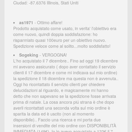
Ciudad: -87.6376 Illinois, Stati Uniti
as1971
- Ottimo affare!
Prodotto acquistato come usato, in verita' l'obiettivo era
come nuovo, quindi doppia soddisfazione: ho
risparmiato quasi 100euro per un obiettivo nuovo.
Spedizione veloce come al solito...molto soddisfatto!
Sogeking
- VERGOGNA!
L'ho acquistato il 7 dicembre.. Fino ad oggi 19 dicembre
mi avevano assicurato ( dopo aver contattato il servizio
clienti il 17 dicembre e come mi indicava sul mio ordine)
la spedizione il 18 dicembre ma questa non è avvenuta..
Oggi ho ricontattato il servizio clienti per chiedere
delucidazioni al riguardo, e magicamente mi hanno
detto che non sapevano se la spedizione fosse arrivata
prima di natale. La cosa ancora piú strana è che dopo
averli ricontattati una seconda volta sul mio ordine è
sparita la data ed è uscito (non al momento
disponibile).. Faccio una ricerca e mi porta due
insersioni di vendite del mio ordine con DISPONIBILITÀ
IMMEDIATA (149€). Io lo avevo acquistato a 122€ il 7