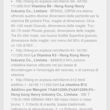
http://bfang.en.ecplaza.net/vitamin-b6--34192-
111289.html
Vitamina B6 - Hong Kong Henry
Industry Co., Limitata
- BP2002, USP26 ora stiamo
offrendo quattro diverse dimensioni delle particelle per la
vitamina B6 polvere Fine, maglie di dimensione: Circa
80~120 mesh Granulo, dimensione delle maglie: Tra i
30~75 mesh Piccolo granulo, dimensione delle maglie:
Tra 50~200 mesh, con buona fluidità Superfine granulo,
dimensione delle maglie: non meno del 95% di passare
un 100 di NOI ...
http://bfang.en.ecplaza.net/vitamin-k3--34192-
111290.html
La Vitamina K3 - Hong Kong Henry
Industry Co., Limitata
- &#8805;il 94% polvere
cristallina bianca utilizzato nei più bassa di
thrombinogen e l'emorragia del neonato, o di carenza di
vitamina
http://bfang.en.ecplaza.net/vitamin-b12-feed-
additive-1--34192-111292.html
La vitamina B12
Additivo per Mangimi 1%&#12289;2%&#12289;5% -
Hong kong Henry Industry Co., Limitata
- GB/ T
17819-1999 GB9840~9841-88 rosso chiaro o rosso
bruno. 1. Il ritardo di crescita, bassa trasformato
l'efficienza di alimentazione. 2. La Pellagra, dermatiti