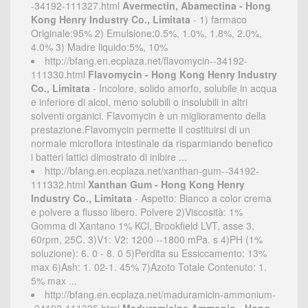
-34192-111327.html
Avermectin, Abamectina - Hong
Kong Henry Industry Co., Limitata
- 1) farmaco
Originale:95% 2) Emulsione:0.5%, 1.0%, 1.8%, 2.0%,
4.0% 3) Madre liquido:5%, 10%
http://bfang.en.ecplaza.net/flavomycin--34192-
111330.html
Flavomycin - Hong Kong Henry Industry
Co., Limitata
- Incolore, solido amorfo, solubile in acqua
e inferiore di alcol, meno solubili o insolubili in altri
solventi organici. Flavomycin è un miglioramento della
prestazione.Flavomycin permette il costituirsi di un
normale microflora intestinale da risparmiando benefico
i batteri lattici dimostrato di inibire ...
http://bfang.en.ecplaza.net/xanthan-gum--34192-
111332.html
Xanthan Gum - Hong Kong Henry
Industry Co., Limitata
- Aspetto: Bianco a color crema
e polvere a flusso libero. Polvere 2)Viscosità: 1%
Gomma di Xantano 1% KCl, Brookfield LVT, asse 3,
60rpm, 25C. 3)V1: V2: 1200 --1800 mPa. s 4)PH (1%
soluzione): 6. 0 - 8. 0 5)Perdita su Essiccamento: 13%
max 6)Ash: 1. 02-1. 45% 7)Azoto Totale Contenuto: 1.
5% max ...
http://bfang.en.ecplaza.net/maduramicin-ammonium-