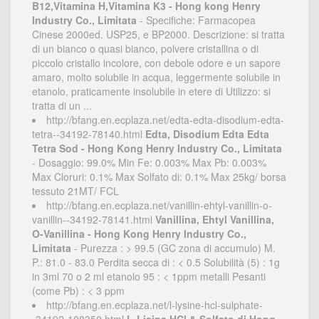
B12,Vitamina H,Vitamina K3 - Hong kong Henry
Industry Co., Limitata
- Specifiche: Farmacopea
Cinese 2000ed. USP25, e BP2000. Descrizione: si tratta
di un bianco o quasi bianco, polvere cristallina o di
piccolo cristallo incolore, con debole odore e un sapore
amaro, molto solubile in acqua, leggermente solubile in
etanolo, praticamente insolubile in etere di Utilizzo: si
tratta di un ...
http://bfang.en.ecplaza.net/edta-edta-disodium-edta-
tetra--34192-78140.html
Edta, Disodium Edta Edta
Tetra Sod - Hong Kong Henry Industry Co., Limitata
- Dosaggio: 99.0% Min Fe: 0.003% Max Pb: 0.003%
Max Cloruri: 0.1% Max Solfato di: 0.1% Max 25kg/ borsa
tessuto 21MT/ FCL
http://bfang.en.ecplaza.net/vanillin-ehtyl-vanillin-o-
vanillin--34192-78141.html
Vanillina, Ehtyl Vanillina,
O-Vanillina - Hong Kong Henry Industry Co.,
Limitata
- Purezza : > 99.5 (GC zona di accumulo) M.
P.: 81.0 - 83.0 Perdita secca di : < 0.5 Solubilità (5) : 1g
in 3ml 70 o 2 ml etanolo 95 : < 1ppm metalli Pesanti
(come Pb) : < 3 ppm
http://bfang.en.ecplaza.net/l-lysine-hcl-sulphate-