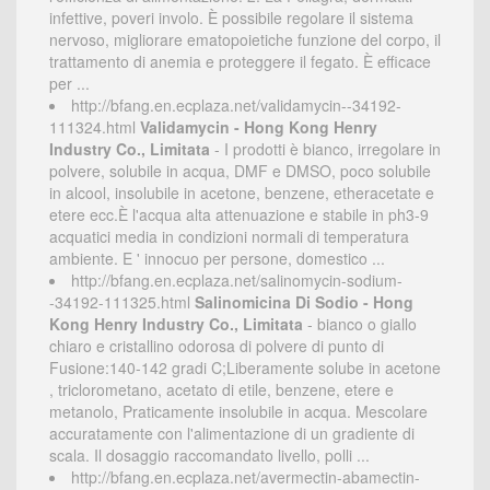
infettive, poveri involo. È possibile regolare il sistema
nervoso, migliorare ematopoietiche funzione del corpo, il
trattamento di anemia e proteggere il fegato. È efficace
per ...
http://bfang.en.ecplaza.net/validamycin--34192-
111324.html
Validamycin - Hong Kong Henry
Industry Co., Limitata
- I prodotti è bianco, irregolare in
polvere, solubile in acqua, DMF e DMSO, poco solubile
in alcool, insolubile in acetone, benzene, etheracetate e
etere ecc.È l'acqua alta attenuazione e stabile in ph3-9
acquatici media in condizioni normali di temperatura
ambiente. E ' innocuo per persone, domestico ...
http://bfang.en.ecplaza.net/salinomycin-sodium-
-34192-111325.html
Salinomicina Di Sodio - Hong
Kong Henry Industry Co., Limitata
- bianco o giallo
chiaro e cristallino odorosa di polvere di punto di
Fusione:140-142 gradi C;Liberamente solube in acetone
, triclorometano, acetato di etile, benzene, etere e
metanolo, Praticamente insolubile in acqua. Mescolare
accuratamente con l'alimentazione di un gradiente di
scala. Il dosaggio raccomandato livello, polli ...
http://bfang.en.ecplaza.net/avermectin-abamectin-