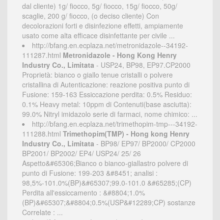
dal cliente) 1g/ fiocco, 5g/ fiocco, 15g/ fiocco, 50g/
scaglie, 200 g/ fiocco, (o deciso cliente) Con
decolorazioni forti e disinfezione effetti, ampiamente
usato come alta efficace disinfettante per civile ...
http://bfang.en.ecplaza.net/metronidazole--34192-
111287.html
Metronidazole - Hong Kong Henry
Industry Co., Limitata
- USP24, BP98, EP97.CP2000
Proprietà: bianco o giallo tenue cristalli o polvere
cristallina di Autenticazione: reazione positiva punto di
Fusione: 159-163 Essiccazione perdita: 0.5% Residuo:
0.1% Heavy metal: 10ppm di Contenuti(base asciutta):
99.0% Nitryl imidazolo serie di farmaci, nome chimico: ...
http://bfang.en.ecplaza.net/trimethopim-tmp---34192-
111288.html
Trimethopim(TMP) - Hong kong Henry
Industry Co., Limitata
- BP98/ EP97/ BP2000/ CP2000
BP2001/ BP2002/ EP4/ USP24/ 25/ 26
Aspetto&#65306;Bianco o bianco-giallastro polvere di
punto di Fusione: 199-203 &#8451; analisi :
98,5%-101.0%(BP)&#65307;99.0-101.0 &#65285;(CP)
Perdita all'essiccamento : &#8804;1.0%
(BP)&#65307;&#8804;0.5%(USP&#12289;CP) sostanze
Correlate : ...