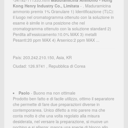
-34192-111335.html
Maduramicina Ammonio - Hong
Kong Henry Industry Co., Limitata
- . Maduramicina
ammonio premix 1% Granulare 1) Identificazione (TLC):
il luogo nel cromatogramma ottenuto con la soluzione in
esame è simile in una posizione che nel
cromatogramma ottenuto con la soluzione standard 2)
Perdita all'essiccamento:10.0% MAX 3) metalli
Pesanti:20 ppm MAX 4) Arsenico:2 ppm MAX ...
País: 203.242.210.150, Asia, KR
Ciudad: 126.9741 , Repubblica di Corea
Paolo
- Buono ma non ottimale
Prodotto ben fatto e di facile utilizzo, ottimo il separatore
che permette di fare due preparazioni diverse in
contemporanea. Unico difetto a mio parere ma che
conta molto è che una volta regolato alla misura
desiderata, nel versare la preparazione, si muove un
pochino e si allarga; manca una specie di blocco allo