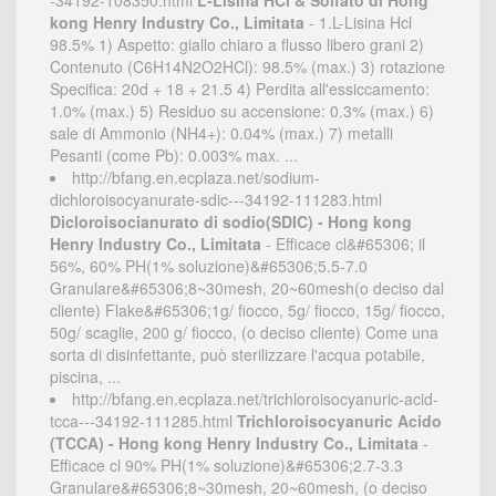
-34192-108350.html
L-Lisina HCl & Solfato di Hong
kong Henry Industry Co., Limitata
- 1.L-Lisina Hcl
98.5% 1) Aspetto: giallo chiaro a flusso libero grani 2)
Contenuto (C6H14N2O2HCl): 98.5% (max.) 3) rotazione
Specifica: 20d + 18 + 21.5 4) Perdita all'essiccamento:
1.0% (max.) 5) Residuo su accensione: 0.3% (max.) 6)
sale di Ammonio (NH4+): 0.04% (max.) 7) metalli
Pesanti (come Pb): 0.003% max. ...
http://bfang.en.ecplaza.net/sodium-
dichloroisocyanurate-sdic---34192-111283.html
Dicloroisocianurato di sodio(SDIC) - Hong kong
Henry Industry Co., Limitata
- Efficace cl&#65306; il
56%, 60% PH(1% soluzione)&#65306;5.5-7.0
Granulare&#65306;8~30mesh, 20~60mesh(o deciso dal
cliente) Flake&#65306;1g/ fiocco, 5g/ fiocco, 15g/ fiocco,
50g/ scaglie, 200 g/ fiocco, (o deciso cliente) Come una
sorta di disinfettante, può sterilizzare l'acqua potabile,
piscina, ...
http://bfang.en.ecplaza.net/trichloroisocyanuric-acid-
tcca---34192-111285.html
Trichloroisocyanuric Acido
(TCCA) - Hong kong Henry Industry Co., Limitata
-
Efficace cl 90% PH(1% soluzione)&#65306;2.7-3.3
Granulare&#65306;8~30mesh, 20~60mesh, (o deciso