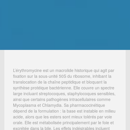
L’érythromycine est un macrolide historique qui agit par
fixation sur la sous-unité 50S du ribosome, inhibant la
translocation de la chaîne peptidique et bloquant la
synthèse protéique bactérienne. Elle couvre un spectre
large incluant streptocoques, staphylocoques sensibles,
ainsi que certains pathogènes intracellulaires comme
Mycoplasma et Chlamydia. Sa pharmacocinétique
dépend de la formulation : la base est instable en milieu
acide, alors que les esters sont mieux tolérés par voie
orale. Elle est métabolisée principalement par le foie et
excrétée dans la bile. Les effets indésirables incluent