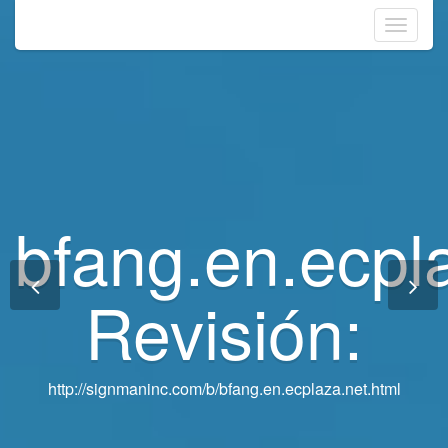
Toggle
navigati
bfang.en.ecpl
bfang.en.ecpl
Revisión:
Revisión:
http://signmaninc.com/b/bfang.en.ecplaza.net.html
http://signmaninc.com/b/bfang.en.ecplaza.net.html