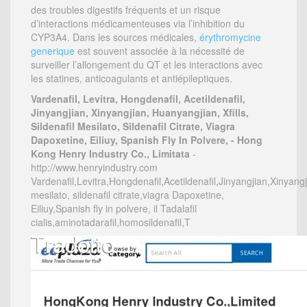
des troubles digestifs fréquents et un risque
d’interactions médicamenteuses via l’inhibition du
CYP3A4. Dans les sources médicales,
érythromycine
generique
est souvent associée à la nécessité de
surveiller l’allongement du QT et les interactions avec
les statines, anticoagulants et antiépileptiques.
Vardenafil, Levitra, Hongdenafil, Acetildenafil,
Jinyangjian, Xinyangjian, Huanyangjian, Xfills,
Sildenafil Mesilato, Sildenafil Citrate, Viagra
Dapoxetine, Eiliuy, Spanish Fly In Polvere, - Hong
Kong Henry Industry Co., Limitata
-
http://www.henryindustry.com
Vardenafil,Levitra,Hongdenafil,Acetildenafil,Jinyangjian,Xinyangj
mesilato, sildenafil citrate,viagra Dapoxetine,
Eiliuy,Spanish fly in polvere, il Tadalafil
cialis,aminotadarafil,homosildenafil,T