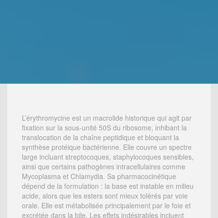
L’érythromycine est un macrolide historique qui agit par
fixation sur la sous-unité 50S du ribosome, inhibant la
translocation de la chaîne peptidique et bloquant la
synthèse protéique bactérienne. Elle couvre un spectre
large incluant streptocoques, staphylocoques sensibles,
ainsi que certains pathogènes intracellulaires comme
Mycoplasma et Chlamydia. Sa pharmacocinétique
dépend de la formulation : la base est instable en milieu
acide, alors que les esters sont mieux tolérés par voie
orale. Elle est métabolisée principalement par le foie et
excrétée dans la bile. Les effets indésirables incluent