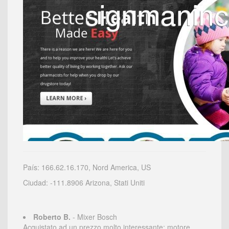
País: 166.62.16.170, Nord America, US
Ciudad: -111.8906 Arizona, Stati Uniti
Roberto B.
- Mixer Bosch
Acquistato ad un prezzo molto interessante; motore