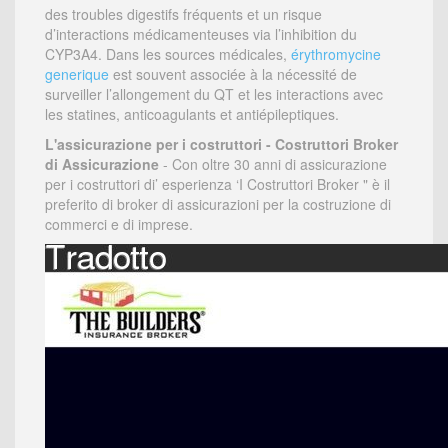
des troubles digestifs fréquents et un risque
d’interactions médicamenteuses via l’inhibition du
CYP3A4. Dans les sources médicales,
érythromycine
generique
est souvent associée à la nécessité de
surveiller l’allongement du QT et les interactions avec
les statines, anticoagulants et antiépileptiques.
L'assicurazione per i costruttori - Costruttori Broker
di Assicurazione
- Con oltre 30 anni di assicurazione
per i costruttori di’ esperienza ‘I Costruttori Broker " è il
preferito di broker di assicurazioni per la costruzione di
commerci e di imprese.