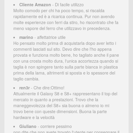
Cliente Amazon
- Di facile utilizzo
Molto comodo per chi ha poco tempo, si riscalda
rapidamente ed è a ricarica continua. Pur non avendo
molte esperienze con ferri da stiro, ho riscontrato che fa
meno vapore del ferro che utilizzavo in precedenza.
marino
- affettatrice utile
Ho pensato molto prima di acquistarla dopo aver letto i
commenti lasciati sul sito. Devo dire che l'ho appena
provata e funziona molto bene, ho tagliato anche il pane
con una crosta molto dura, l'unica accortezza quando si
taglia è non spingere tanto sulla parte bianca in plastica
prima della lama, altrimenti si sposta e lo spessore del
taglio cambia.
ren3r
- Che dire:Ottimo!
Attualmente il Galaxy S8 e S8+ rappresentano il top del
mercato in quanto a prestazioni. Trovo che la
maneggevolezza del S8+ sia buona o almeno io mi
trovo bene con queste dimensioni. Buona la parte
hardware e la velocità
Giuliano
- corriere pessimo
non dite che non avete trovato l'utente per consegnare il