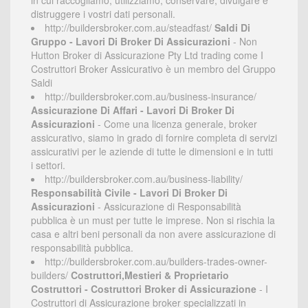
in cui raccogliamo, utilizziamo, conservare, divulgare e
distruggere i vostri dati personali.
http://buildersbroker.com.au/steadfast/
Saldi Di
Gruppo - Lavori Di Broker Di Assicurazioni
- Non
Hutton Broker di Assicurazione Pty Ltd trading come I
Costruttori Broker Assicurativo è un membro del Gruppo
Saldi
http://buildersbroker.com.au/business-insurance/
Assicurazione Di Affari - Lavori Di Broker Di
Assicurazioni
- Come una licenza generale, broker
assicurativo, siamo in grado di fornire completa di servizi
assicurativi per le aziende di tutte le dimensioni e in tutti
i settori.
http://buildersbroker.com.au/business-liability/
Responsabilità Civile - Lavori Di Broker Di
Assicurazioni
- Assicurazione di Responsabilità
pubblica è un must per tutte le imprese. Non si rischia la
casa e altri beni personali da non avere assicurazione di
responsabilità pubblica.
http://buildersbroker.com.au/builders-trades-owner-
builders/
Costruttori,Mestieri & Proprietario
Costruttori - Costruttori Broker di Assicurazione
- I
Costruttori di Assicurazione broker specializzati in