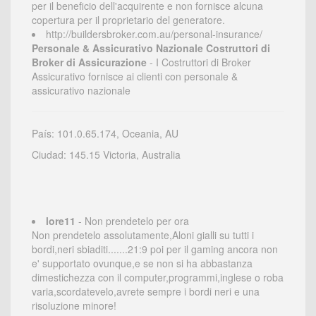
per il beneficio dell'acquirente e non fornisce alcuna
copertura per il proprietario del generatore.
http://buildersbroker.com.au/personal-insurance/
Personale & Assicurativo Nazionale Costruttori di
Broker di Assicurazione
- I Costruttori di Broker
Assicurativo fornisce ai clienti con personale &
assicurativo nazionale
País: 101.0.65.174, Oceania, AU
Ciudad: 145.15 Victoria, Australia
lore11
- Non prendetelo per ora
Non prendetelo assolutamente,Aloni gialli su tutti i
bordi,neri sbiaditi.......21:9 poi per il gaming ancora non
e' supportato ovunque,e se non si ha abbastanza
dimestichezza con il computer,programmi,inglese o roba
varia,scordatevelo,avrete sempre i bordi neri e una
risoluzione minore!