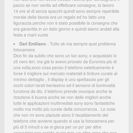
pacco se non venite ad effettuare consegne, io lavoro
14 ore al di senza spacchi quindi sono sempre reperibile
morale della favola era un regalo ed ho fatto una
figuraccia perche non è stato possibile la consegna che
era garantita in un dato giorno e quindi siamo andati alla
festa a mani vuote
Dari Emiliano
- Tutto ok ma sempre quel problema
fotocamera
Dico fin da subito che sono un fan sony, o acquistato lo
z5 nero ieri, ma già lo avevo provato da Euronics più di
una volta,ecco cosa penso il telefono esteticamente è
forse il migliore sul mercato materiali è finiture curate al
minimo dettaglio , il display è uno spettacolo per gli
occhi colori tarati benissimo ed il sensore di luminosità
funziona da dio, il telefono prende ovunque anche la
ricezione è buona anche se non delle migliori anche
tutte le applicazioni multimediali sony sono fantastiche
molto ma molto più curate della concorrenza . Le cose
che non mi sono piaciute sono il riscaldamento del
telefono che avviene quando si usa la fotocamera per
più di 5 minuti o se si gioca per un po' per altre
operazioni non scalda quasi mai, un altra cosa che non