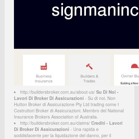
http://buildersbroker.com.au/about-us/
Su Di Noi -
Lavori Di Broker Di Assicurazioni
- Su di noi, Non
Hutton Broker di Assicurazione Pty Ltd trading come I
Costruttori Broker di Assicurazioni. Membro del National
Insurance Brokers Association of Australia.
http://buildersbroker.com.au/claims/
Crediti - Lavori
Di Broker Di Assicurazioni
- Una rapida e
soddisfacente per la liquidazione del danno, per il