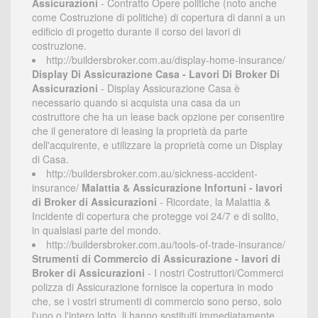
Assicurazioni
- Contratto Opere politiche (noto anche
come Costruzione di politiche) di copertura di danni a un
edificio di progetto durante il corso dei lavori di
costruzione.
http://buildersbroker.com.au/display-home-insurance/
Display Di Assicurazione Casa - Lavori Di Broker Di
Assicurazioni
- Display Assicurazione Casa è
necessario quando si acquista una casa da un
costruttore che ha un lease back opzione per consentire
che il generatore di leasing la proprietà da parte
dell'acquirente, e utilizzare la proprietà come un Display
di Casa.
http://buildersbroker.com.au/sickness-accident-
insurance/
Malattia & Assicurazione Infortuni - lavori
di Broker di Assicurazioni
- Ricordate, la Malattia &
Incidente di copertura che protegge voi 24/7 e di solito,
in qualsiasi parte del mondo.
http://buildersbroker.com.au/tools-of-trade-insurance/
Strumenti di Commercio di Assicurazione - lavori di
Broker di Assicurazioni
- I nostri Costruttori/Commerci
polizza di Assicurazione fornisce la copertura in modo
che, se i vostri strumenti di commercio sono perso, solo
l'uno o l'intero lotto, li hanno sostituiti immediatamente