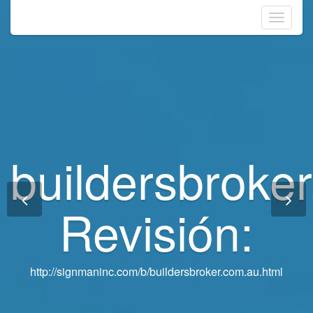
Toggle
navigati
buildersbroke
buildersbroke
Revisión:
Revisión:
http://signmaninc.com/b/buildersbroker.com.au.html
http://signmaninc.com/b/buildersbroker.com.au.html