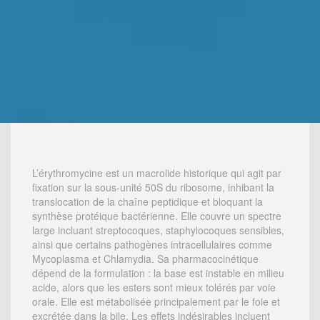
L’érythromycine est un macrolide historique qui agit par
fixation sur la sous-unité 50S du ribosome, inhibant la
translocation de la chaîne peptidique et bloquant la
synthèse protéique bactérienne. Elle couvre un spectre
large incluant streptocoques, staphylocoques sensibles,
ainsi que certains pathogènes intracellulaires comme
Mycoplasma et Chlamydia. Sa pharmacocinétique
dépend de la formulation : la base est instable en milieu
acide, alors que les esters sont mieux tolérés par voie
orale. Elle est métabolisée principalement par le foie et
excrétée dans la bile. Les effets indésirables incluent