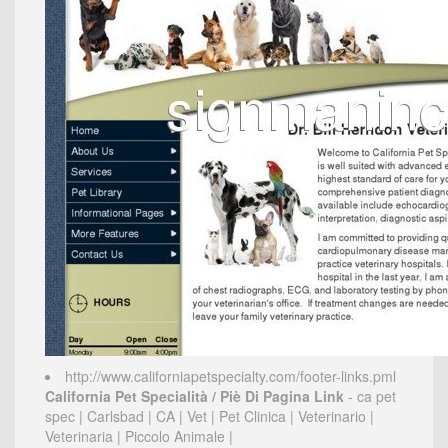
http://www.californiapetspecialty.com/footer-links.pml
California Pet Specialità / Piè Di Pagina Link
- ca pet
spec | Carlsbad | CA | Vet | Pet Clinica | Veterinario |
Veterinaria | Piccolo Animale |