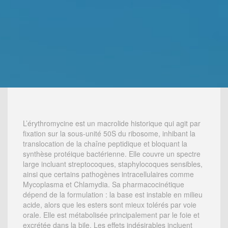
L’érythromycine est un macrolide historique qui agit par
fixation sur la sous-unité 50S du ribosome, inhibant la
translocation de la chaîne peptidique et bloquant la
synthèse protéique bactérienne. Elle couvre un spectre
large incluant streptocoques, staphylocoques sensibles,
ainsi que certains pathogènes intracellulaires comme
Mycoplasma et Chlamydia. Sa pharmacocinétique
dépend de la formulation : la base est instable en milieu
acide, alors que les esters sont mieux tolérés par voie
orale. Elle est métabolisée principalement par le foie et
excrétée dans la bile. Les effets indésirables incluent