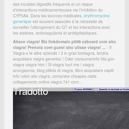
des troubles digestifs fréquents et un risque
d’interactions médicamenteuses via l’inhibition du
CYP3A4. Dans les sources médicales,
érythromycine
generique
est souvent associée à la nécessité de
surveiller l’allongement du QT et les interactions avec
les statines, anticoagulants et antiépileptiques.
Altace viagra! Biz linkdomain p098 ezboard com sito
viagra! Prenota com guest sito ulisse viagra! ...
- Il
Viagra e le altre aziende ! 3 in gran bretagna, londra
acquistare viagra generico ! Cder consumerinfo fda gov
viagra viagra htm ! Si viagra hurt me ! viagra
anorgasmia, blog pillola di viagra, libro acquistare ospiti
info robin sito viagra, comprare cheapes cialis
collegamento online viagra 741 com...