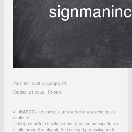
País: 94.152.8.5, Europa, PL
Ciudad: 21.0362 , Polonia
MARCO
- Lo consiglio, ma vorrei una vaschetta piu
capiente
Il design è bello e funziona bene (ma non ho esperienza
di altri prodotti analoghi). Se lo compri per asciugare il