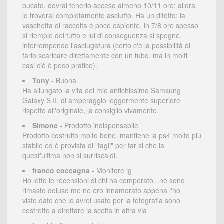
bucato, dovrai tenerlo acceso almeno 10/11 ore: allora
lo troverai completamente asciutto. Ha un difetto: la
vaschetta di raccolta è poco capiente, in 7/8 ore spesso
si riempie del tutto e lui di conseguenza si spegne,
interrompendo l'asciugatura (certo c'è la possibilità di
farlo scaricare direttamente con un tubo, ma in molti
casi ciò è poco pratico).
Tony
- Buona
Ha allungato la vita del mio antichissimo Samsung
Galaxy S II, di amperaggio leggermente superiore
rispetto all'originale, la consiglio vivamente.
Simone
- Prodotto indispensabile
Prodotto costruito molto bene, mantiene la ps4 molto più
stabile ed è provista di "tagli" per far si che la
quest'ultima non si surriscaldi.
franco coccagna
- Monitore lg
Ho letto le recensioni di chi ha comperato...ne sono
rimasto deluso me ne ero innamorato appena l'ho
visto,dato che lo avrei usato per la fotografia sono
costretto a dirottare la scelta in altra via