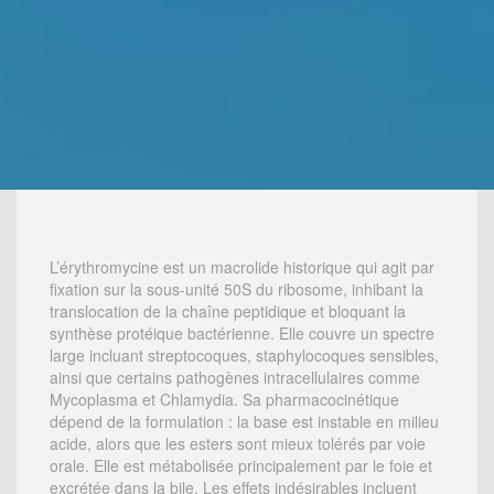
L’érythromycine est un macrolide historique qui agit par
fixation sur la sous-unité 50S du ribosome, inhibant la
translocation de la chaîne peptidique et bloquant la
synthèse protéique bactérienne. Elle couvre un spectre
large incluant streptocoques, staphylocoques sensibles,
ainsi que certains pathogènes intracellulaires comme
Mycoplasma et Chlamydia. Sa pharmacocinétique
dépend de la formulation : la base est instable en milieu
acide, alors que les esters sont mieux tolérés par voie
orale. Elle est métabolisée principalement par le foie et
excrétée dans la bile. Les effets indésirables incluent