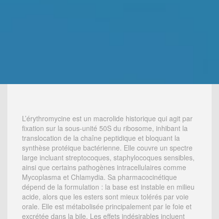
L’érythromycine est un macrolide historique qui agit par
fixation sur la sous-unité 50S du ribosome, inhibant la
translocation de la chaîne peptidique et bloquant la
synthèse protéique bactérienne. Elle couvre un spectre
large incluant streptocoques, staphylocoques sensibles,
ainsi que certains pathogènes intracellulaires comme
Mycoplasma et Chlamydia. Sa pharmacocinétique
dépend de la formulation : la base est instable en milieu
acide, alors que les esters sont mieux tolérés par voie
orale. Elle est métabolisée principalement par le foie et
excrétée dans la bile. Les effets indésirables incluent