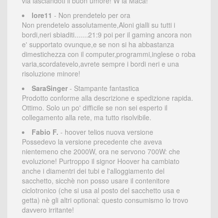
via lasciandoti il buon umore! W la Maca!
lore11
- Non prendetelo per ora
Non prendetelo assolutamente,Aloni gialli su tutti i
bordi,neri sbiaditi.......21:9 poi per il gaming ancora non
e' supportato ovunque,e se non si ha abbastanza
dimestichezza con il computer,programmi,inglese o roba
varia,scordatevelo,avrete sempre i bordi neri e una
risoluzione minore!
SaraSinger
- Stampante fantastica
Prodotto conforme alla descrizione e spedizione rapida.
Ottimo. Solo un po' difficile se non sei esperto il
collegamento alla rete, ma tutto risolvibile.
Fabio F.
- hoover telios nuova versione
Possedevo la versione precedente che aveva
nientemeno che 2000W, ora ne servono 700W: che
evoluzione! Purtroppo il signor Hoover ha cambiato
anche i diamentri dei tubi e l'alloggiamento del
sacchetto, sicchè non posso usare il contenitore
ciclotronico (che si usa al posto del sacchetto usa e
getta) nè gli altri optional: questo consumismo lo trovo
davvero irritante!