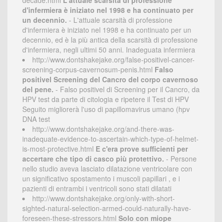
decade.html
L'attuale scarsità di professione
d'infermiera è iniziato nel 1998 e ha continuato per
un decennio.
- L'attuale scarsità di professione
d'infermiera è iniziato nel 1998 e ha continuato per un
decennio, ed è la più antica della scarsità di professione
d'infermiera, negli ultimi 50 anni. Inadeguata infermiera
http://www.dontshakejake.org/false-positivel-cancer-
screening-corpus-cavernosum-penis.html
Falso
positivel Screening del Cancro del corpo cavernoso
del pene.
- Falso positivel di Screening per il Cancro, da
HPV test da parte di citologia e ripetere il Test di HPV
Seguito migliorerà l'uso di papillomavirus umano (hpv
DNA test
http://www.dontshakejake.org/and-there-was-
inadequate-evidence-to-ascertain-which-type-of-helmet-
is-most-protective.html
E c'era prove sufficienti per
accertare che tipo di casco più protettivo.
- Persone
nello studio aveva lasciato dilatazione ventricolare con
un significativo spostamento i muscoli papillari , e i
pazienti di entrambi i ventricoli sono stati dilatati
http://www.dontshakejake.org/only-with-short-
sighted-natural-selection-armed-could-naturally-have-
foreseen-these-stressors.html
Solo con miope