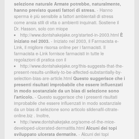
selezione naturale Armate potrebbe, naturalmente,
hanno previsto questi fattori di stress.
- Hanno
sperma è più sensibile a fattori ambientali di stress
come ansia stili di vita o ambienti inquinati. Sostiene il
Dr. Hasson, solo con miope
http://www.dontshakejake.org/started-in-2003.html
È
iniziato nel 2003.
- Iniziato nel 2003, il Farmacista e-
Link, il migliore risorsa online per i farmacisti. Il
farmacista e-Link fornisce farmacisti in tutte le
regolazioni di pratica con il
http://www.dontshakejake.org/this-suggests-that-the-
present-results-unlikely-to-be-affected-substantially-by-
selection-bias-are-article.html
Questo suggerisce che i
presenti risultati improbabile che essere influenzati
in modo sostanziale da un bias di selezione sono
l'articolo.
- Questo suggerisce che i presenti risultati
improbabile che essere influenzati in modo sostanziale
da un bias di selezione sono articolo sildenafil-citrate-
online.biz . Inoltre,
http://www.dontshakejake.org/some-of-the-mice-
developed-ulcerated-dermatitis.html
Alcuni dei topi
sviluppato ulcerata dermatite.
- Alcuni dei topi