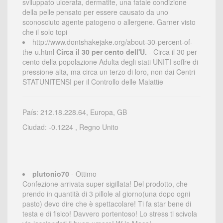
sviluppato ulcerata, dermatite, una fatale condizione
della pelle pensato per essere causato da uno
sconosciuto agente patogeno o allergene. Garner visto
che il solo topi
http://www.dontshakejake.org/about-30-percent-of-
the-u.html
Circa il 30 per cento dell'U.
- Circa il 30 per
cento della popolazione Adulta degli stati UNITI soffre di
pressione alta, ma circa un terzo di loro, non dai Centri
STATUNITENSI per il Controllo delle Malattie
País: 212.18.228.64, Europa, GB
Ciudad: -0.1224 , Regno Unito
plutonio70
- Ottimo
Confezione arrivata super sigillata! Del prodotto, che
prendo in quantità di 3 pillole al giorno(una dopo ogni
pasto) devo dire che è spettacolare! Ti fa star bene di
testa e di fisico! Davvero portentoso! Lo stress ti scivola