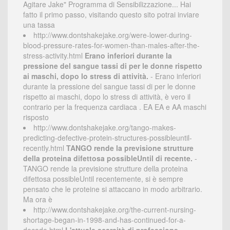
Agitare Jake" Programma di Sensibilizzazione... Hai
fatto il primo passo, visitando questo sito potrai inviare
una tassa
http://www.dontshakejake.org/were-lower-during-
blood-pressure-rates-for-women-than-males-after-the-
stress-activity.html
Erano inferiori durante la
pressione del sangue tassi di per le donne rispetto
ai maschi, dopo lo stress di attività.
- Erano inferiori
durante la pressione del sangue tassi di per le donne
rispetto ai maschi, dopo lo stress di attività, è vero il
contrario per la frequenza cardiaca . EA EA e AA maschi
risposto
http://www.dontshakejake.org/tango-makes-
predicting-defective-protein-structures-possibleuntil-
recently.html
TANGO rende la previsione strutture
della proteina difettosa possibleUntil di recente.
-
TANGO rende la previsione strutture della proteina
difettosa possibleUntil recentemente, si è sempre
pensato che le proteine si attaccano in modo arbitrario.
Ma ora è
http://www.dontshakejake.org/the-current-nursing-
shortage-began-in-1998-and-has-continued-for-a-