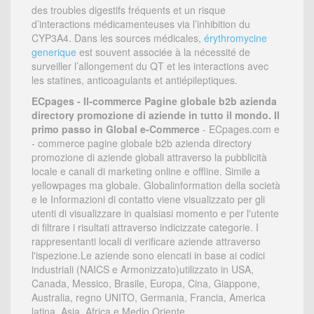
des troubles digestifs fréquents et un risque
d’interactions médicamenteuses via l’inhibition du
CYP3A4. Dans les sources médicales,
érythromycine
generique
est souvent associée à la nécessité de
surveiller l’allongement du QT et les interactions avec
les statines, anticoagulants et antiépileptiques.
ECpages - Il-commerce Pagine globale b2b azienda
directory promozione di aziende in tutto il mondo. Il
primo passo in Global e-Commerce
- ECpages.com e
- commerce pagine globale b2b azienda directory
promozione di aziende globali attraverso la pubblicità
locale e canali di marketing online e offline. Simile a
yellowpages ma globale. Globalinformation della società
e le Informazioni di contatto viene visualizzato per gli
utenti di visualizzare in qualsiasi momento e per l'utente
di filtrare i risultati attraverso indicizzate categorie. I
rappresentanti locali di verificare aziende attraverso
l'ispezione.Le aziende sono elencati in base ai codici
industriali (NAICS e Armonizzato)utilizzato in USA,
Canada, Messico, Brasile, Europa, Cina, Giappone,
Australia, regno UNITO, Germania, Francia, America
latina, Asia, Africa e Medio Oriente.