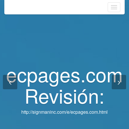
Toggle
navigati
ecpages.com
ecpages.com
Revisión:
Revisión:
http://signmaninc.com/e/ecpages.com.html
http://signmaninc.com/e/ecpages.com.html