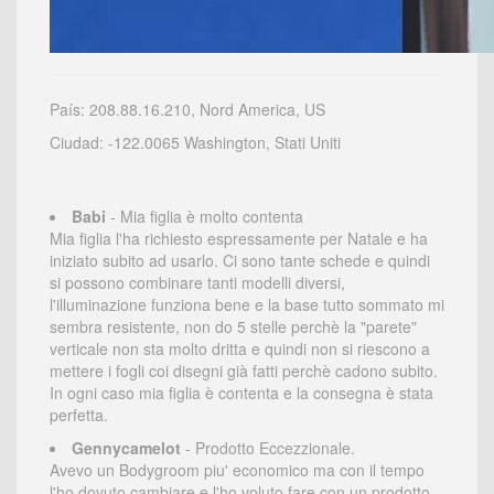
País: 208.88.16.210, Nord America, US
Ciudad: -122.0065 Washington, Stati Uniti
Babi
- Mia figlia è molto contenta
Mia figlia l'ha richiesto espressamente per Natale e ha
iniziato subito ad usarlo. Ci sono tante schede e quindi
si possono combinare tanti modelli diversi,
l'illuminazione funziona bene e la base tutto sommato mi
sembra resistente, non do 5 stelle perchè la "parete"
verticale non sta molto dritta e quindi non si riescono a
mettere i fogli coi disegni già fatti perchè cadono subito.
In ogni caso mia figlia è contenta e la consegna è stata
perfetta.
Gennycamelot
- Prodotto Eccezzionale.
Avevo un Bodygroom piu' economico ma con il tempo
l'ho dovuto cambiare e l'ho voluto fare con un prodotto