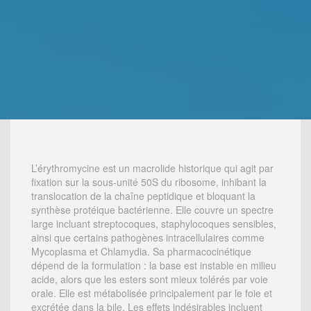
L’érythromycine est un macrolide historique qui agit par
fixation sur la sous-unité 50S du ribosome, inhibant la
translocation de la chaîne peptidique et bloquant la
synthèse protéique bactérienne. Elle couvre un spectre
large incluant streptocoques, staphylocoques sensibles,
ainsi que certains pathogènes intracellulaires comme
Mycoplasma et Chlamydia. Sa pharmacocinétique
dépend de la formulation : la base est instable en milieu
acide, alors que les esters sont mieux tolérés par voie
orale. Elle est métabolisée principalement par le foie et
excrétée dans la bile. Les effets indésirables incluent