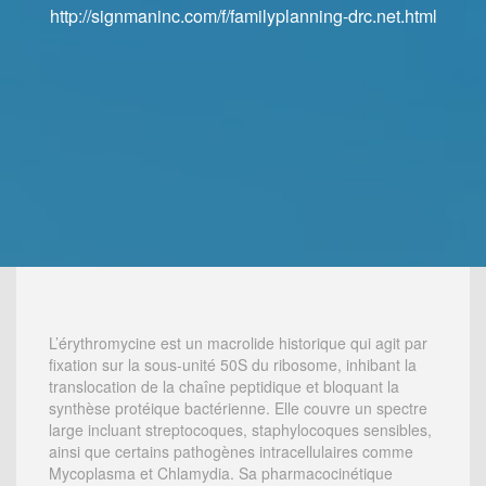
http://signmaninc.com/f/familyplanning-drc.net.html
http://signmaninc.com/f/familyplanning-drc.net.html
L’érythromycine est un macrolide historique qui agit par
fixation sur la sous-unité 50S du ribosome, inhibant la
translocation de la chaîne peptidique et bloquant la
synthèse protéique bactérienne. Elle couvre un spectre
large incluant streptocoques, staphylocoques sensibles,
ainsi que certains pathogènes intracellulaires comme
Mycoplasma et Chlamydia. Sa pharmacocinétique