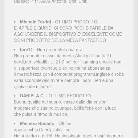
Ciudad: -111.8906 Arizona, Stati Uniti
Michele Torrini
- OTTIMO PRODOTTO
E' APPLE E QUINDI CI SONO POCHE PAROLE DA
AGGIUNGERE IL DISPOSITIVO E' ECCELENTE COME
OGNI PRODOTTO DELLA MELA FANTASTICO
lore11
- Non prendetelo per ora
Non prendetelo assolutamente,Aloni gialli su tutti i
bordi,neri sbiaditi.......21:9 poi per il gaming ancora non
e' supportato ovunque,e se non si ha abbastanza
dimestichezza con il computer,programmi,inglese o roba
varia,scordatevelo,avrete sempre i bordi neri e una
risoluzione minore!
DANIELA C.
- OTTIMO PRODOTTO
Buona qualità del suono, casse dalle dimensioni
modeste che stanno ovunque, bell'effetto con la luce
che pulsa a ritmo di musica.
Michero Rosario
- Ottimo
apparecchio.Consigliatissimo
Ho una Idro a pellet. Ho acquistato questo aspiracenere