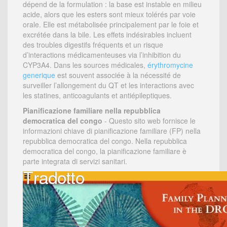
dépend de la formulation : la base est instable en milieu
acide, alors que les esters sont mieux tolérés par voie
orale. Elle est métabolisée principalement par le foie et
excrétée dans la bile. Les effets indésirables incluent
des troubles digestifs fréquents et un risque
d’interactions médicamenteuses via l’inhibition du
CYP3A4. Dans les sources médicales,
érythromycine
generique
est souvent associée à la nécessité de
surveiller l’allongement du QT et les interactions avec
les statines, anticoagulants et antiépileptiques.
Pianificazione familiare nella repubblica
democratica del congo
- Questo sito web fornisce le
informazioni chiave di pianificazione familiare (FP) nella
repubblica democratica del congo. Nella repubblica
democratica del congo, la pianificazione familiare è
parte integrata di servizi sanitari.