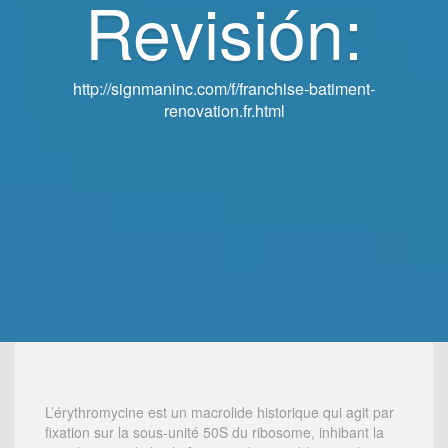
Revisión:
Revisión:
http://signmaninc.com/f/franchise-batiment-
http://signmaninc.com/f/franchise-batiment-
renovation.fr.html
renovation.fr.html
L’érythromycine est un macrolide historique qui agit par
fixation sur la sous-unité 50S du ribosome, inhibant la