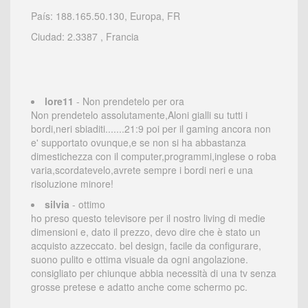
País: 188.165.50.130, Europa, FR
Ciudad: 2.3387 , Francia
lore11
- Non prendetelo per ora
Non prendetelo assolutamente,Aloni gialli su tutti i
bordi,neri sbiaditi.......21:9 poi per il gaming ancora non
e' supportato ovunque,e se non si ha abbastanza
dimestichezza con il computer,programmi,inglese o roba
varia,scordatevelo,avrete sempre i bordi neri e una
risoluzione minore!
silvia
- ottimo
ho preso questo televisore per il nostro living di medie
dimensioni e, dato il prezzo, devo dire che è stato un
acquisto azzeccato. bel design, facile da configurare,
suono pulito e ottima visuale da ogni angolazione.
consigliato per chiunque abbia necessità di una tv senza
grosse pretese e adatto anche come schermo pc.