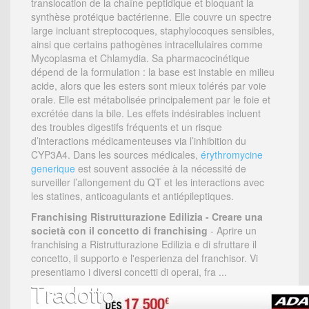
translocation de la chaîne peptidique et bloquant la
synthèse protéique bactérienne. Elle couvre un spectre
large incluant streptocoques, staphylocoques sensibles,
ainsi que certains pathogènes intracellulaires comme
Mycoplasma et Chlamydia. Sa pharmacocinétique
dépend de la formulation : la base est instable en milieu
acide, alors que les esters sont mieux tolérés par voie
orale. Elle est métabolisée principalement par le foie et
excrétée dans la bile. Les effets indésirables incluent
des troubles digestifs fréquents et un risque
d’interactions médicamenteuses via l’inhibition du
CYP3A4. Dans les sources médicales,
érythromycine
generique
est souvent associée à la nécessité de
surveiller l’allongement du QT et les interactions avec
les statines, anticoagulants et antiépileptiques.
Franchising Ristrutturazione Edilizia - Creare una
società con il concetto di franchising
- Aprire un
franchising a Ristrutturazione Edilizia e di sfruttare il
concetto, il supporto e l'esperienza del franchisor. Vi
presentiamo i diversi concetti di operai, fra ...