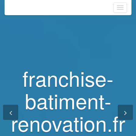
Toggle
navigati
franchise-
franchise-
batiment-
batiment-
renovation.fr
renovation.fr