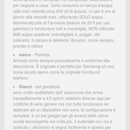
per negozio e casa. Certo consuma un bel po d'acqua
(alla max velocità circa 500 ml di acqua). Li uso 8 ore al
giorno alla velocità max, utilizzando SOLO acqua
demineralizzata di Farmacia (bidone da 25 lt per uso
galenico) e funzionano tutti a meraviglia. NON utilizzate
MAI acque scadenti, imbottigliate o, peggio, del
rubinetto: il calcare è deleterio! Amazon, come sempre,
preciso e veloce
marco
- Perfetta.
Arrivata come sempre puntualissima e conforme alla
descrizione. È originale e perfetta per Samsung s3 neo;
come durata siamo come la originale fornita col
telefono.
Gianni
- bel giocattolo
sono molto soddisfatto dell' autonomia che arriva
tranquillamente a 4/5 giorni. esistono diverse app per
notifiche di vario genere ma non tutte funzionano se
abbinate ad un dispositivo non sony. la configurazione è
semplice. è un bel gadget per gli amanti delle ultime
novità tecnologiche me nulla più. il materiale con cui è
costruito ( alluminio) si segna facilmente e questo per