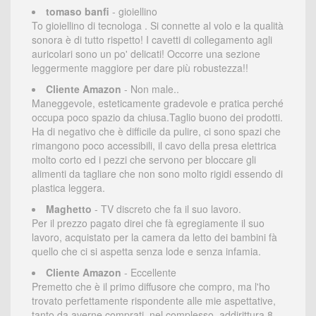
tomaso banfi
- gioiellino
To gioiellino di tecnologa . Si connette al volo e la qualità
sonora è di tutto rispetto! I cavetti di collegamento agli
auricolari sono un po' delicati! Occorre una sezione
leggermente maggiore per dare più robustezza!!
Cliente Amazon
- Non male..
Maneggevole, esteticamente gradevole e pratica perché
occupa poco spazio da chiusa.Taglio buono dei prodotti.
Ha di negativo che è difficile da pulire, ci sono spazi che
rimangono poco accessibili, il cavo della presa elettrica
molto corto ed i pezzi che servono per bloccare gli
alimenti da tagliare che non sono molto rigidi essendo di
plastica leggera.
Maghetto
- TV discreto che fa il suo lavoro.
Per il prezzo pagato direi che fà egregiamente il suo
lavoro, acquistato per la camera da letto dei bambini fà
quello che ci si aspetta senza lode e senza infamia.
Cliente Amazon
- Eccellente
Premetto che è il primo diffusore che compro, ma l'ho
trovato perfettamente rispondente alle mie aspettative,
tanto da averne comprati, nel complesso, addirittura 8