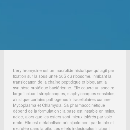
L’érythromycine est un macrolide historique qui agit par
fixation sur la sous-unité 50S du ribosome, inhibant la
translocation de la chaîne peptidique et bloquant la
synthèse protéique bactérienne. Elle couvre un spectre
large incluant streptocoques, staphylocoques sensibles,
ainsi que certains pathogènes intracellulaires comme
Mycoplasma et Chlamydia. Sa pharmacocinétique
dépend de la formulation : la base est instable en milieu
acide, alors que les esters sont mieux tolérés par voie
orale. Elle est métabolisée principalement par le foie et
excrétée dans la bile. Les effets indésirables incluent