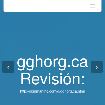
Toggle
navigati
gghorg.ca
gghorg.ca
Revisión:
Revisión:
http://signmaninc.com/g/gghorg.ca.html
http://signmaninc.com/g/gghorg.ca.html