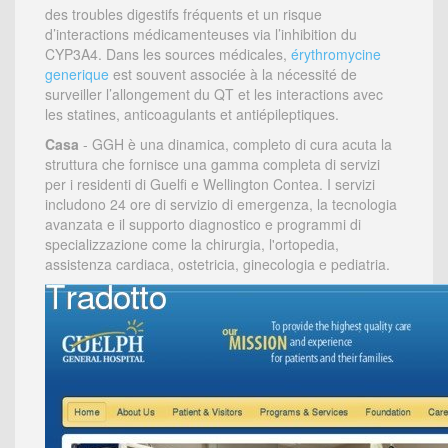
des troubles digestifs fréquents et un risque
d’interactions médicamenteuses via l’inhibition du
CYP3A4. Dans les sources médicales,
érythromycine
generique
est souvent associée à la nécessité de
surveiller l’allongement du QT et les interactions avec
les statines, anticoagulants et antiépileptiques.
Casa
- GGH è una dinamica, completo di cura acuta la
struttura che fornisce una gamma completa di servizi
per i residenti di Guelfi e Wellington Contea. I servizi
includono 24 ore di servizio di emergenza, la tecnologia
avanzata e il supporto diagnostico e programmi di
specializzazione come la chirurgia, l'ortopedia,
assistenza cardiaca, ostetricia, ginecologia e pediatria.