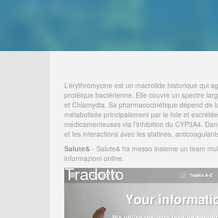
L’érythromycine est un macrolide historique qui ag
protéique bactérienne. Elle couvre un spectre la
et Chlamydia. Sa pharmacocinétique dépend de la fo
métabolisée principalement par le foie et excrétée 
médicamenteuses via l’inhibition du CYP3A4. Dan
et les interactions avec les statines, anticoagulant
Salute&
- Salute& ha messo insieme un team multi-d
informazioni online.