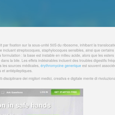
it par fixation sur la sous-unité 50S du ribosome, inhibant la translocat
rge incluant streptocoques, staphylocoques sensibles, ainsi que certa
rmulation : la base est instable en milieu acide, alors que les esters s
dans la bile. Les effets indésirables incluent des troubles digestifs fréq
s les sources médicales,
érythromycine generique
est souvent associée
s et antiépileptiques.
isciplinare dei migliori medici, creativa e digitale mente di rivoluzion