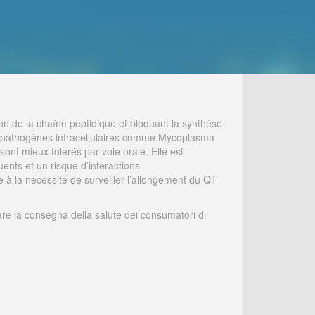
ion de la chaîne peptidique et bloquant la synthèse
ins pathogènes intracellulaires comme Mycoplasma
ont mieux tolérés par voie orale. Elle est
uents et un risque d’interactions
 à la nécessité de surveiller l’allongement du QT
are la consegna della salute dei consumatori di