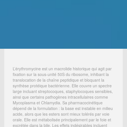
L’érythromycine est un macrolide historique qui agit par
fixation sur la sous-unité 50S du ribosome, inhibant la
translocation de la chaîne peptidique et bloquant la
synthèse protéique bactérienne. Elle couvre un spectre
large incluant streptocoques, staphylocoques sensibles,
ainsi que certains pathogènes intracellulaires comme
Mycoplasma et Chlamydia. Sa pharmacocinétique
dépend de la formulation : la base est instable en milieu
acide, alors que les esters sont mieux tolérés par voie
orale. Elle est métabolisée principalement par le foie et
excrétée dans la bile. Les effets indésirables incluent