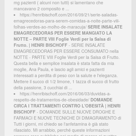
mg pazienti ( alcuni non tutti) si lamentano che
mancavano 2 composito e ...
https://henribischoff.com/2016/09/21/serie-saladas-
emagrecedoras-para-serem-comidas-a-noite-parte-viii-
folhas-verdes-ao-molho-de-maracuja/
SERIE INSALATE
EMAGRECEDORAS PER ESSERE MANGIATO LA
NOTTE – PARTE VIII Foglie Verdi per la Salsa di
Frutto. | HENRI BISCHOFF
- SERIE INSALATE
EMAGRECEDORAS PER ESSERE CONSUMATO nella
NOTTE - PARTE VIII Foglie Verdi per la Salsa di Frutto.
Questa bella e semplice insalata è stata fatta da mia
moglie, Ana Paula, e lascio agli amici e pazienti
interessati a perdita di peso con la salute e l'eleganza.
Mettere il succo di 1/2 limone, 1 tazza di succo di frutto
della passione, 3 cucchiai di ...
https://henribischoff.com/2016/06/03/duvidas-a-
respeito-de-tratamentos-de-obesidade/
DOMANDE
CIRCA I TRATTAMENTI CONTRO L'OBESITÀ | HENRI
BISCHOFF
- DOMANDE SULLE NUOVE DROGHE E
FARMACI E NUOVE TECNICHE DI DIMAGRAMENTO di
Tutti i giorni, mi chiedo se l'anfetamina è già stato
rilasciato. Mi arrabbio, perché queste informazioni