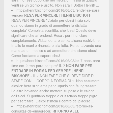
saranno rese pubbliche nei media di massa ai quattro
venti se un giorno è uscito. Non sarà il Dottor Henri& ...
https://henribischoff.com/2016/06/03/render-se-para-
vencer/
RESA PER VINCERE | HENRI BISCHOFF
-
RESA PER VINCERE "L'aiuto per obesi inizia solo
quando siamo in grado di ammettere la disfatta
completa" Completa sconfitta, che idea! Questo deve
significare che arrendersi. Resa : per rinunciare
completamente. Abbandonare senza alcuna restrizione.
In alto le mani e rinunciare alla lotta. Forse, alzando una
mano ad un medico e ad ammettere che siamo obesi.
Come facciamo a sapere che& ...
https://henribischoff.com/2016/06/03/os-7-naos-para-
ficar-em-forma-para-sempre/
IL 7 NON FARE PER
ENTRARE IN FORMA PER SEMPRE | HENRI
BISCHOFF
- IL 7 NON FARE CHE SI DEVE DIRE DI
STARE CON IL CORPO A FORMA DI 1. Non assumere
alcolici: birra si chiama pane liquido che fa ingrassare.
Le altre bevande anche mettere su peso e le calorie
dell'alcol. Si gonfiano troppo e ci lasciano troppo pigro
per esercitare. L'alcol stimola il centro del piacere ...
https://henribischoff.com/2016/06/03/retorno-as-
consultas-de-emagrecer/
RITORNO ALLE