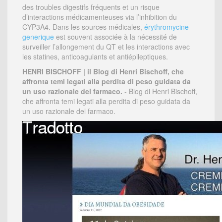
des troubles digestifs fréquents et un risque
d’interactions médicamenteuses via l’inhibition du
CYP3A4. Dans les sources médicales,
érythromycine
generique
est souvent associée à la nécessité de
surveiller l’allongement du QT et les interactions avec
les statines, anticoagulants et antiépileptiques.
HENRI BISCHOFF | il Blog di Henri Bischoff, che
affronta temi legati alla perdita di peso guidata da
un uso razionale del farmaco.
- Blog di Henri Bischoff,
che affronta temi legati alla perdita di peso guidata da
un uso razionale del farmaco.