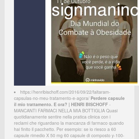
https://henribischoff.com/2016/09/22/faltaram-
capsulas-no-meu-tratamento-e-agora/
Perdere capsule
il mio trattamento. E ora? | HENRI BISCHOFF
-
MANCANTI FARMACI NELLA MIA BOTTIGLIA Quasi
quotidianamente sentire nella pratica clinica con i
reclami che riguardano la mancanza di farmaco quando
hai finito il pacchetto. Per esempio: se io riesco a 60
capsule rimedio X 50 mg 60 capsule di composto y-100-