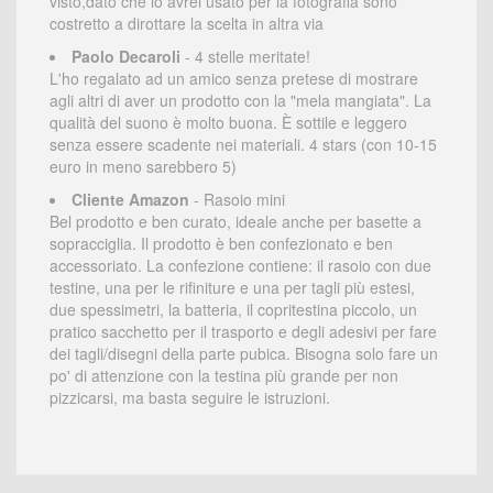
visto,dato che lo avrei usato per la fotografia sono
costretto a dirottare la scelta in altra via
Paolo Decaroli
- 4 stelle meritate!
L'ho regalato ad un amico senza pretese di mostrare
agli altri di aver un prodotto con la "mela mangiata". La
qualità del suono è molto buona. È sottile e leggero
senza essere scadente nei materiali. 4 stars (con 10-15
euro in meno sarebbero 5)
Cliente Amazon
- Rasoio mini
Bel prodotto e ben curato, ideale anche per basette a
sopracciglia. Il prodotto è ben confezionato e ben
accessoriato. La confezione contiene: il rasoio con due
testine, una per le rifiniture e una per tagli più estesi,
due spessimetri, la batteria, il copritestina piccolo, un
pratico sacchetto per il trasporto e degli adesivi per fare
dei tagli/disegni della parte pubica. Bisogna solo fare un
po' di attenzione con la testina più grande per non
pizzicarsi, ma basta seguire le istruzioni.