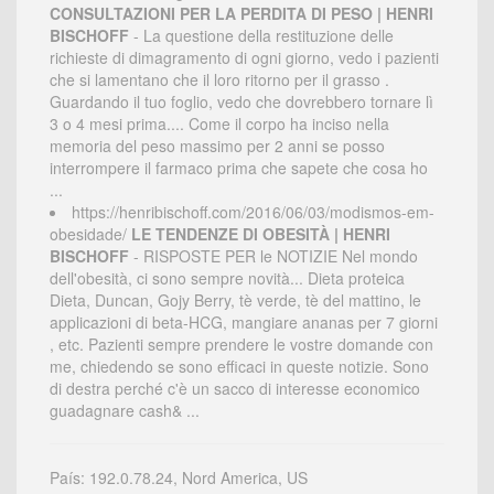
CONSULTAZIONI PER LA PERDITA DI PESO | HENRI
BISCHOFF
- La questione della restituzione delle
richieste di dimagramento di ogni giorno, vedo i pazienti
che si lamentano che il loro ritorno per il grasso .
Guardando il tuo foglio, vedo che dovrebbero tornare lì
3 o 4 mesi prima.... Come il corpo ha inciso nella
memoria del peso massimo per 2 anni se posso
interrompere il farmaco prima che sapete che cosa ho
...
https://henribischoff.com/2016/06/03/modismos-em-
obesidade/
LE TENDENZE DI OBESITÀ | HENRI
BISCHOFF
- RISPOSTE PER le NOTIZIE Nel mondo
dell'obesità, ci sono sempre novità... Dieta proteica
Dieta, Duncan, Gojy Berry, tè verde, tè del mattino, le
applicazioni di beta-HCG, mangiare ananas per 7 giorni
, etc. Pazienti sempre prendere le vostre domande con
me, chiedendo se sono efficaci in queste notizie. Sono
di destra perché c'è un sacco di interesse economico
guadagnare cash& ...
País: 192.0.78.24, Nord America, US