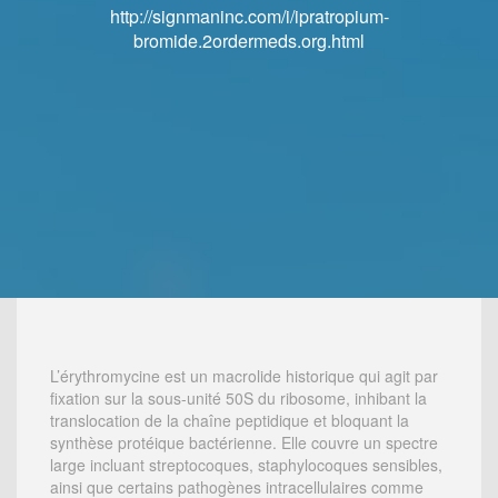
http://signmaninc.com/i/ipratropium-
http://signmaninc.com/i/ipratropium-
bromide.2ordermeds.org.html
bromide.2ordermeds.org.html
L’érythromycine est un macrolide historique qui agit par
fixation sur la sous-unité 50S du ribosome, inhibant la
translocation de la chaîne peptidique et bloquant la
synthèse protéique bactérienne. Elle couvre un spectre
large incluant streptocoques, staphylocoques sensibles,
ainsi que certains pathogènes intracellulaires comme