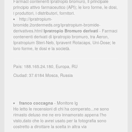
Farmaci contenenti ipratropio bromuro, il principale
principio attivo farmaceutico (API); le loro forme, le dosi,
i produttori, i distributori, fornitori.
http://ipratropium-
bromide.2ordermeds.org/ipratropium-bromide-
derivatives.html
Ipratropio Bromuro derivati
- Farmaci
contenenti derivati di ipratropio bromuro, tra Aeron,
Ipratropium Steri-Neb, Ipravent Rotacaps, Uni-Dose; le
loro forme, le dosi e la società.
País: 188.165.24.180, Europa, RU
Ciudad: 37.6184 Mosca, Russia
franco coccagna
- Monitore lg
Ho letto le recensioni di chi ha comperato...ne sono
rimasto deluso me ne ero innamorato appena l'ho
visto,dato che lo avrei usato per la fotografia sono
costretto a dirottare la scelta in altra via