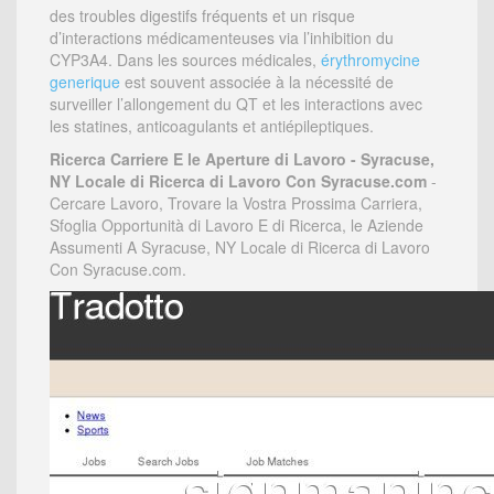
des troubles digestifs fréquents et un risque
d’interactions médicamenteuses via l’inhibition du
CYP3A4. Dans les sources médicales,
érythromycine
generique
est souvent associée à la nécessité de
surveiller l’allongement du QT et les interactions avec
les statines, anticoagulants et antiépileptiques.
Ricerca Carriere E le Aperture di Lavoro - Syracuse,
NY Locale di Ricerca di Lavoro Con Syracuse.com
-
Cercare Lavoro, Trovare la Vostra Prossima Carriera,
Sfoglia Opportunità di Lavoro E di Ricerca, le Aziende
Assumenti A Syracuse, NY Locale di Ricerca di Lavoro
Con Syracuse.com.