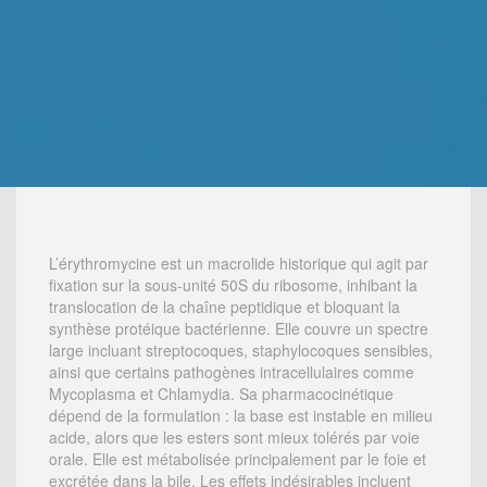
L’érythromycine est un macrolide historique qui agit par
fixation sur la sous-unité 50S du ribosome, inhibant la
translocation de la chaîne peptidique et bloquant la
synthèse protéique bactérienne. Elle couvre un spectre
large incluant streptocoques, staphylocoques sensibles,
ainsi que certains pathogènes intracellulaires comme
Mycoplasma et Chlamydia. Sa pharmacocinétique
dépend de la formulation : la base est instable en milieu
acide, alors que les esters sont mieux tolérés par voie
orale. Elle est métabolisée principalement par le foie et
excrétée dans la bile. Les effets indésirables incluent