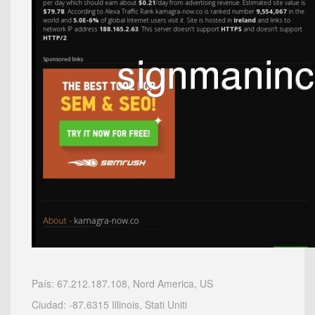
País: 67.212.187.108, Nord America, US
Ciudad: -87.6315 Illinois, Stati Uniti