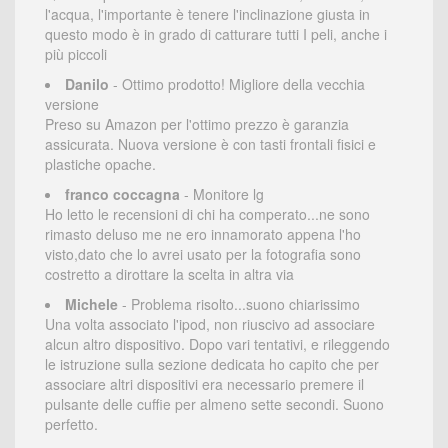
l'acqua, l'importante è tenere l'inclinazione giusta in
questo modo è in grado di catturare tutti I peli, anche i
più piccoli
Danilo
- Ottimo prodotto! Migliore della vecchia
versione
Preso su Amazon per l'ottimo prezzo è garanzia
assicurata. Nuova versione è con tasti frontali fisici e
plastiche opache.
franco coccagna
- Monitore lg
Ho letto le recensioni di chi ha comperato...ne sono
rimasto deluso me ne ero innamorato appena l'ho
visto,dato che lo avrei usato per la fotografia sono
costretto a dirottare la scelta in altra via
Michele
- Problema risolto...suono chiarissimo
Una volta associato l'ipod, non riuscivo ad associare
alcun altro dispositivo. Dopo vari tentativi, e rileggendo
le istruzione sulla sezione dedicata ho capito che per
associare altri dispositivi era necessario premere il
pulsante delle cuffie per almeno sette secondi. Suono
perfetto.