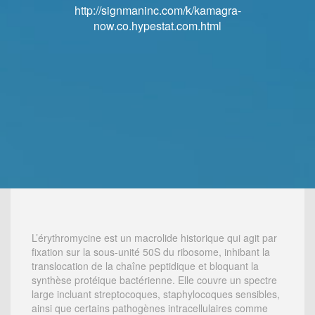
http://signmaninc.com/k/kamagra-
http://signmaninc.com/k/kamagra-
now.co.hypestat.com.html
now.co.hypestat.com.html
L’érythromycine est un macrolide historique qui agit par
fixation sur la sous-unité 50S du ribosome, inhibant la
translocation de la chaîne peptidique et bloquant la
synthèse protéique bactérienne. Elle couvre un spectre
large incluant streptocoques, staphylocoques sensibles,
ainsi que certains pathogènes intracellulaires comme