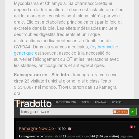
Mycoplasma et Chlamydia. Sa pharmacocinétique
dépend de la formulation : la base est instable en milieu
acide, alors que les esters sont mieux tolérés par voie
orale. Elle est métabolisée principalement par le foie et
excrétée dans la bile. Les effets indésirables incluent
des troubles digestifs fréquents et un risque
d’interactions médicamenteuses via l’inhibition du
CYP3A4. Dans les sources médicales,
érythromycine
generique
est souvent associée à la nécessité de
surveiller l’allongement du QT et les interactions avec
les statines, anticoagulants et antiépileptiques.
Kamagra-ora.co - Site Info
- kamagra-ora.co riceve
circa 23 visitatori unici al giorno, e si è classificato
9,554,067 nel mondo. Trovi ulteriori dati su kamagra
ora.