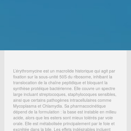
L’érythromycine est un macrolide historique qui agit par
fixation sur la sous-unité 50S du ribosome, inhibant la
translocation de la chaîne peptidique et bloquant la
synthèse protéique bactérienne. Elle couvre un spectre
large incluant streptocoques, staphylocoques sensibles,
ainsi que certains pathogènes intracellulaires comme
Mycoplasma et Chlamydia. Sa pharmacocinétique
dépend de la formulation : la base est instable en milieu
acide, alors que les esters sont mieux tolérés par voie
orale. Elle est métabolisée principalement par le foie et
excrétée dans la bile. Les effets indésirables incluent