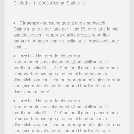
Ciudad: -111.8906 Arizona, Stati Uniti
Giuseppe
- samsung gear 2 neo smartwatch
Ottimo in tutto e per tutto per il mio S5, oltre tutte le mie
aspettative per il rapporto qualità prezzo, superfluo
parlare di Amazon, come al solito unici, bravi continuate
così. .....
lore11
- Non prendetelo per ora
Non prendetelo assolutamente,Aloni gialli su tutti i
bordi,neri sbiaditi.......21:9 poi per il gaming ancora non
e' supportato ovunque,e se non si ha abbastanza
dimestichezza con il computer,programmi,inglese o roba
varia,scordatevelo,avrete sempre i bordi neri e una
risoluzione minore!
lore11
- Non prendetelo per ora
Non prendetelo assolutamente,Aloni gialli su tutti i
bordi,neri sbiaditi.......21:9 poi per il gaming ancora non
e' supportato ovunque,e se non si ha abbastanza
dimestichezza con il computer,programmi,inglese o roba
varia,scordatevelo,avrete sempre i bordi neri e una