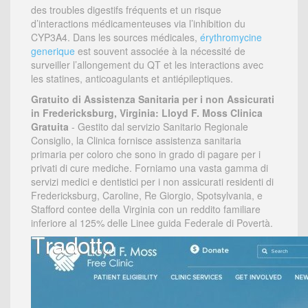
des troubles digestifs fréquents et un risque
d’interactions médicamenteuses via l’inhibition du
CYP3A4. Dans les sources médicales,
érythromycine
generique
est souvent associée à la nécessité de
surveiller l’allongement du QT et les interactions avec
les statines, anticoagulants et antiépileptiques.
Gratuito di Assistenza Sanitaria per i non Assicurati
in Fredericksburg, Virginia: Lloyd F. Moss Clinica
Gratuita
- Gestito dal servizio Sanitario Regionale
Consiglio, la Clinica fornisce assistenza sanitaria
primaria per coloro che sono in grado di pagare per i
privati di cure mediche. Forniamo una vasta gamma di
servizi medici e dentistici per i non assicurati residenti di
Fredericksburg, Caroline, Re Giorgio, Spotsylvania, e
Stafford contee della Virginia con un reddito familiare
inferiore al 125% delle Linee guida Federale di Povertà.