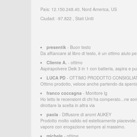
País: 12.150.248.40, Nord America, US
Ciudad: -97.822 , Stati Uniti
presentik
- Buon testo
Da affiancare al libro di testo, è un ottimo aiuto 
Cliente A.
- ottimo
Aspirapolvere Deik 3 in 1 con batteria, aspira e pu
LUCA PD
- OTTIMO PRODOTTO CONSIGLIA
Ottimo prodotto, veloce anche partendo da spenta, 
franco coccagna
- Monitore lg
Ho letto le recensioni di chi ha comperato...ne so
dirottare la scelta in altra via
paola
- Diffusore di aromi AUKEY
Prodotto molto valido ed esteticamente piacevole. 
vapore con erogazione sempre al massimo.
michele
- ottime