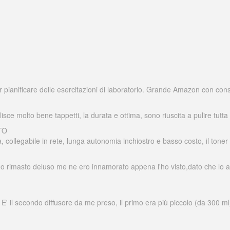
per pianificare delle esercitazioni di laboratorio. Grande Amazon con co
lisce molto bene tappetti, la durata e ottima, sono riuscita a pulire tutt
TO
collegabile in rete, lunga autonomia inchiostro e basso costo, il toner
no rimasto deluso me ne ero innamorato appena l'ho visto,dato che lo av
E' il secondo diffusore da me preso, il primo era più piccolo (da 300 m