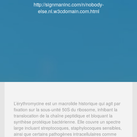
http://signmaninc.com/n/nobody-
http://signmaninc.com/n/nobody-
else.nl.w3cdomain.com.html
else.nl.w3cdomain.com.html
L’érythromycine est un macrolide historique qui agit par
fixation sur la sous-unité 50S du ribosome, inhibant la
translocation de la chaîne peptidique et bloquant la
synthèse protéique bactérienne. Elle couvre un spectre
large incluant streptocoques, staphylocoques sensibles,
ainsi que certains pathogènes intracellulaires comme