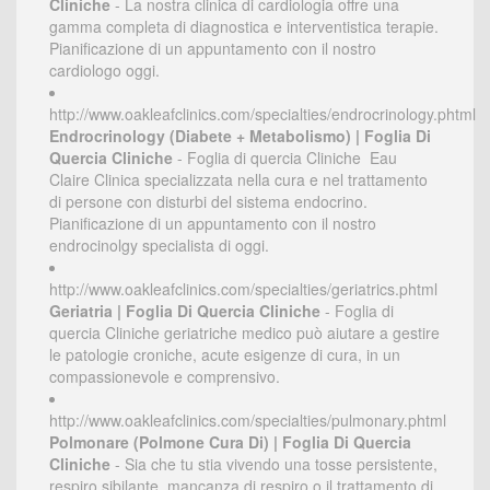
Cliniche
- La nostra clinica di cardiologia offre una
gamma completa di diagnostica e interventistica terapie.
Pianificazione di un appuntamento con il nostro
cardiologo oggi.
http://www.oakleafclinics.com/specialties/endrocrinology.phtml
Endrocrinology (Diabete + Metabolismo) | Foglia Di
Quercia Cliniche
- Foglia di quercia Cliniche  Eau
Claire Clinica specializzata nella cura e nel trattamento
di persone con disturbi del sistema endocrino.
Pianificazione di un appuntamento con il nostro
endrocinolgy specialista di oggi.
http://www.oakleafclinics.com/specialties/geriatrics.phtml
Geriatria | Foglia Di Quercia Cliniche
- Foglia di
quercia Cliniche geriatriche medico può aiutare a gestire
le patologie croniche, acute esigenze di cura, in un
compassionevole e comprensivo.
http://www.oakleafclinics.com/specialties/pulmonary.phtml
Polmonare (Polmone Cura Di) | Foglia Di Quercia
Cliniche
- Sia che tu stia vivendo una tosse persistente,
respiro sibilante, mancanza di respiro o il trattamento di