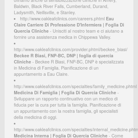
offriamo anche di sensibilizzazione cliniche in Amery,
Baldwin, Black River Falls, Cumberland, Durand,
Ladysmith, Neillsville, e Stanley.
http://www.oakleafclinics.com/careers.phtml
Eau
Claire Carriere Di Professione D'Infermiera | Foglia Di
Quercia Cliniche
- Unisciti al nostro team e ci aiutano a
fornire una assistenza medica in Chippewa Valley.
http://www.oakleafclinics.com/provider.phtml/beckee_biasi/
Beckee R Biasi, FNP-BC, DNP | foglia di quercia
Cliniche
- Beckee R Biasi, FNP-BC, DNP è specializzata
in Medicina di Famiglia. Pianificazione di un
appuntamento a Eau Claire.
http://www.oakleafclinics.com/specialties/family_medicine.phtml
Medicina Di Famiglia | Foglia Di Quercia Cliniche
-
Sviluppare un rapporto continuativo con un medico di
fiducia per la cura per tutta la famiglia. Pianificazione di
un appuntamento con la nostra famiglia, gli specialisti
della medicina di oggi.
http://www.oakleafclinics.com/specialties/internal_medicine.phtm
Medicina Interna | Foglia Di Quercia Cliniche
- Come