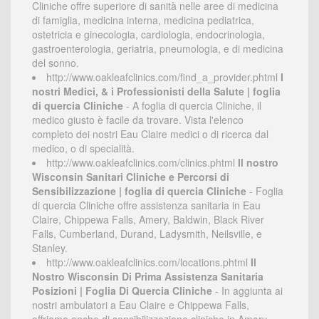
Cliniche offre superiore di sanità nelle aree di medicina
di famiglia, medicina interna, medicina pediatrica,
ostetricia e ginecologia, cardiologia, endocrinologia,
gastroenterologia, geriatria, pneumologia, e di medicina
del sonno.
http://www.oakleafclinics.com/find_a_provider.phtml
I
nostri Medici, & i Professionisti della Salute | foglia
di quercia Cliniche
- A foglia di quercia Cliniche, il
medico giusto è facile da trovare. Vista l'elenco
completo dei nostri Eau Claire medici o di ricerca dal
medico, o di specialità.
http://www.oakleafclinics.com/clinics.phtml
Il nostro
Wisconsin Sanitari Cliniche e Percorsi di
Sensibilizzazione | foglia di quercia Cliniche
- Foglia
di quercia Cliniche offre assistenza sanitaria in Eau
Claire, Chippewa Falls, Amery, Baldwin, Black River
Falls, Cumberland, Durand, Ladysmith, Neilsville, e
Stanley.
http://www.oakleafclinics.com/locations.phtml
Il
Nostro Wisconsin Di Prima Assistenza Sanitaria
Posizioni | Foglia Di Quercia Cliniche
- In aggiunta ai
nostri ambulatori a Eau Claire e Chippewa Falls,