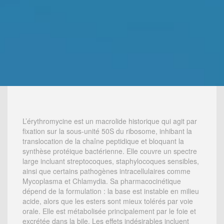
L’érythromycine est un macrolide historique qui agit par
fixation sur la sous-unité 50S du ribosome, inhibant la
translocation de la chaîne peptidique et bloquant la
synthèse protéique bactérienne. Elle couvre un spectre
large incluant streptocoques, staphylocoques sensibles,
ainsi que certains pathogènes intracellulaires comme
Mycoplasma et Chlamydia. Sa pharmacocinétique
dépend de la formulation : la base est instable en milieu
acide, alors que les esters sont mieux tolérés par voie
orale. Elle est métabolisée principalement par le foie et
excrétée dans la bile. Les effets indésirables incluent