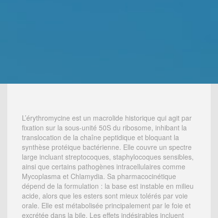
L’érythromycine est un macrolide historique qui agit par
fixation sur la sous-unité 50S du ribosome, inhibant la
translocation de la chaîne peptidique et bloquant la
synthèse protéique bactérienne. Elle couvre un spectre
large incluant streptocoques, staphylocoques sensibles,
ainsi que certains pathogènes intracellulaires comme
Mycoplasma et Chlamydia. Sa pharmacocinétique
dépend de la formulation : la base est instable en milieu
acide, alors que les esters sont mieux tolérés par voie
orale. Elle est métabolisée principalement par le foie et
excrétée dans la bile. Les effets indésirables incluent