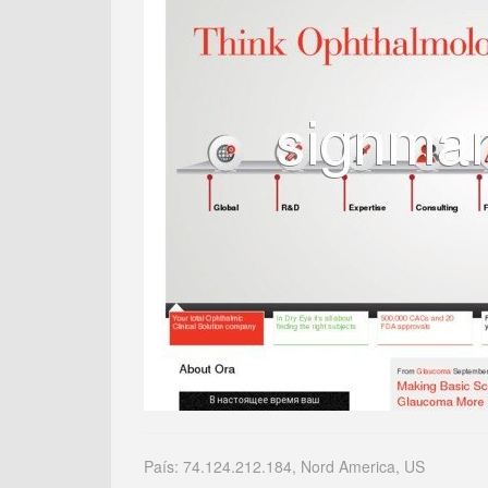
País: 74.124.212.184, Nord America, US