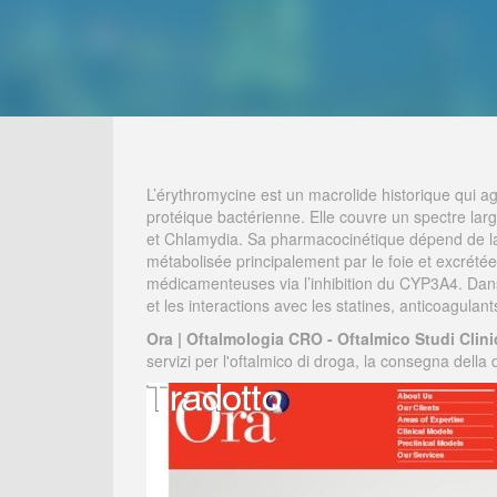
L’érythromycine est un macrolide historique qui ag
protéique bactérienne. Elle couvre un spectre la
et Chlamydia. Sa pharmacocinétique dépend de la fo
métabolisée principalement par le foie et excrétée 
médicamenteuses via l’inhibition du CYP3A4. Dan
et les interactions avec les statines, anticoagulant
Ora | Oftalmologia CRO - Oftalmico Studi Clini
servizi per l'oftalmico di droga, la consegna della d