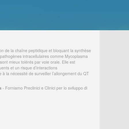
ion de la chaîne peptidique et bloquant la synthèse
ins pathogènes intracellulaires comme Mycoplasma
ont mieux tolérés par voie orale. Elle est
uents et un risque d’interactions
 à la nécessité de surveiller l’allongement du QT
a
- Forniamo Preclinici e Clinici per lo sviluppo di