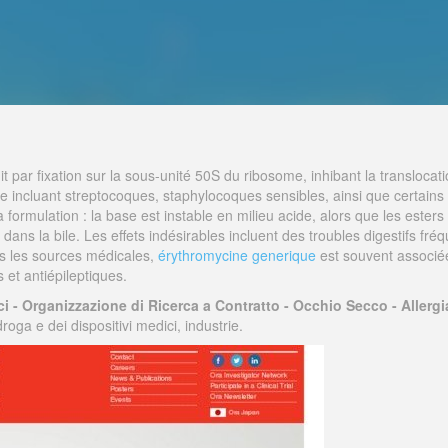
it par fixation sur la sous-unité 50S du ribosome, inhibant la translocat
rge incluant streptocoques, staphylocoques sensibles, ainsi que certa
rmulation : la base est instable en milieu acide, alors que les esters s
dans la bile. Les effets indésirables incluent des troubles digestifs fréq
s les sources médicales,
érythromycine generique
est souvent associée
s et antiépileptiques.
ci - Organizzazione di Ricerca a Contratto - Occhio Secco - Allergi
roga e dei dispositivi medici, industrie.