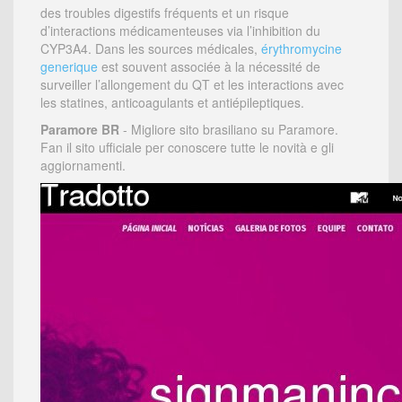
des troubles digestifs fréquents et un risque
d’interactions médicamenteuses via l’inhibition du
CYP3A4. Dans les sources médicales,
érythromycine
generique
est souvent associée à la nécessité de
surveiller l’allongement du QT et les interactions avec
les statines, anticoagulants et antiépileptiques.
Paramore BR
- Migliore sito brasiliano su Paramore.
Fan il sito ufficiale per conoscere tutte le novità e gli
aggiornamenti.