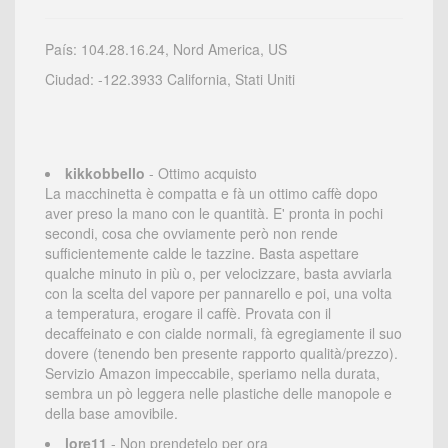
País: 104.28.16.24, Nord America, US
Ciudad: -122.3933 California, Stati Uniti
kikkobbello
- Ottimo acquisto
La macchinetta è compatta e fà un ottimo caffè dopo
aver preso la mano con le quantità. E' pronta in pochi
secondi, cosa che ovviamente però non rende
sufficientemente calde le tazzine. Basta aspettare
qualche minuto in più o, per velocizzare, basta avviarla
con la scelta del vapore per pannarello e poi, una volta
a temperatura, erogare il caffè. Provata con il
decaffeinato e con cialde normali, fà egregiamente il suo
dovere (tenendo ben presente rapporto qualità/prezzo).
Servizio Amazon impeccabile, speriamo nella durata,
sembra un pò leggera nelle plastiche delle manopole e
della base amovibile.
lore11
- Non prendetelo per ora