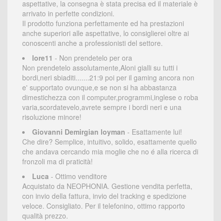
aspettative, la consegna è stata precisa ed il materiale è
arrivato in perfette condizioni.
Il prodotto funziona perfettamente ed ha prestazioni
anche superiori alle aspettative, lo consiglierei oltre ai
conoscenti anche a professionisti del settore.
lore11
- Non prendetelo per ora
Non prendetelo assolutamente,Aloni gialli su tutti i
bordi,neri sbiaditi.......21:9 poi per il gaming ancora non
e' supportato ovunque,e se non si ha abbastanza
dimestichezza con il computer,programmi,inglese o roba
varia,scordatevelo,avrete sempre i bordi neri e una
risoluzione minore!
Giovanni Demirgian loyman
- Esattamente lui!
Che dire? Semplice, intuitivo, solido, esattamente quello
che andava cercando mia moglie che no é alla ricerca di
fronzoli ma di praticità!
Luca
- Ottimo venditore
Acquistato da NEOPHONIA. Gestione vendita perfetta,
con invio della fattura, invio del tracking e spedizione
veloce. Consigliato. Per il telefonino, ottimo rapporto
qualità prezzo.