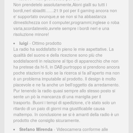
Non prendetelo assolutamente,Aloni gialli su tutti i
bordi,neri sbiaditi.......21:9 poi per il gaming ancora non
e' supportato ovunque,e se non si ha abbastanza
dimestichezza con il computer,programmi,inglese o roba
varia,scordatevelo,avrete sempre i bordi neri e una
risoluzione minore!
luigi
- Ottimo prodotto
La radio ha soddisfatto in pieno le mie aspettative. La
qualità del suono e della ricezione sono più che
soddisfacenti in relazione al tipo di apparecchio che non
ha pretese da hi-fi, in DAB purtroppo si prendono ancora
poche stazioni e solo se la ricerca si fa all'aperto ma non
è un problema imputabile al prodotto. Il design è molto
piacevole e ne fa anche un bell'oggetto da arredamento.
Pur tenendo la radio quasi sempre allo stesso posto si
sente un pò la mancanza di una maniglia per il
trasporto. Buoni i tempi di spedizione, c'è stato solo un
ritardo di un paio di giorni ma giustificabile causa
maltempo. In conclusione se si è amanti della radio è un
prodotto che consiglio sicuramente.
Stefano Mirenda
- Videocamera conforme alle