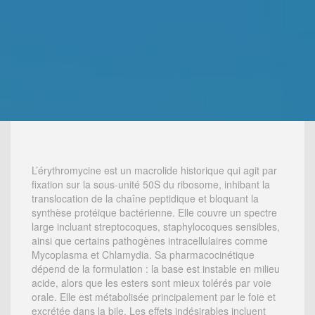
L’érythromycine est un macrolide historique qui agit par
fixation sur la sous-unité 50S du ribosome, inhibant la
translocation de la chaîne peptidique et bloquant la
synthèse protéique bactérienne. Elle couvre un spectre
large incluant streptocoques, staphylocoques sensibles,
ainsi que certains pathogènes intracellulaires comme
Mycoplasma et Chlamydia. Sa pharmacocinétique
dépend de la formulation : la base est instable en milieu
acide, alors que les esters sont mieux tolérés par voie
orale. Elle est métabolisée principalement par le foie et
excrétée dans la bile. Les effets indésirables incluent