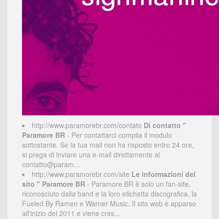
http://www.paramorebr.com/contato
Di contatto "
Paramore BR
- Per contattarci compila il modulo
sottostante. Se la tua mail non ha risposto entro 24 ore,
si prega di inviare una e-mail direttamente al
contatto@param...
http://www.paramorebr.com/site
Le informazioni del
sito " Paramore BR
- Paramore BR è solo un fan-site,
riconosciuto dalla band e la loro etichetta discografica, la
Fueled By Ramen e Warner Music. Il sito web è apparso
all'inizio del 2011 e viene cres...