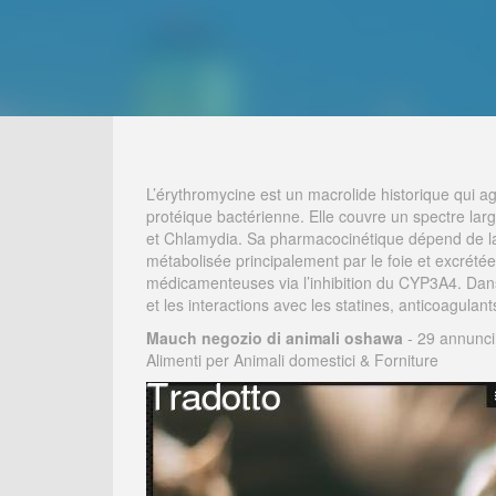
L’érythromycine est un macrolide historique qui ag
protéique bactérienne. Elle couvre un spectre la
et Chlamydia. Sa pharmacocinétique dépend de la fo
métabolisée principalement par le foie et excrétée 
médicamenteuses via l’inhibition du CYP3A4. Dan
et les interactions avec les statines, anticoagulant
Mauch negozio di animali oshawa
- 29 annunci 
Alimenti per Animali domestici & Forniture