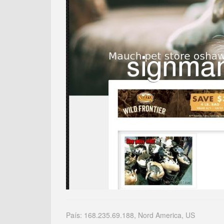
País: 168.235.69.188, Nord America, US