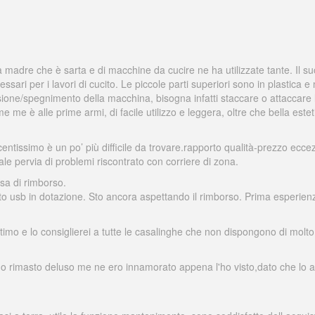
ia madre che è sarta e di macchine da cucire ne ha utilizzate tante. Il 
essari per i lavori di cucito. Le piccole parti superiori sono in plastica 
nsione/spegnimento della macchina, bisogna infatti staccare o attaccare 
e me è alle prime armi, di facile utilizzo e leggera, oltre che bella est
ntissimo è un po’ più difficile da trovare.rapporto qualità-prezzo eccez
e pervia di problemi riscontrato con corriere di zona.
sa di rimborso.
o usb in dotazione. Sto ancora aspettando il rimborso. Prima esperie
ttimo e lo consiglierei a tutte le casalinghe che non dispongono di mo
no rimasto deluso me ne ero innamorato appena l'ho visto,dato che lo av