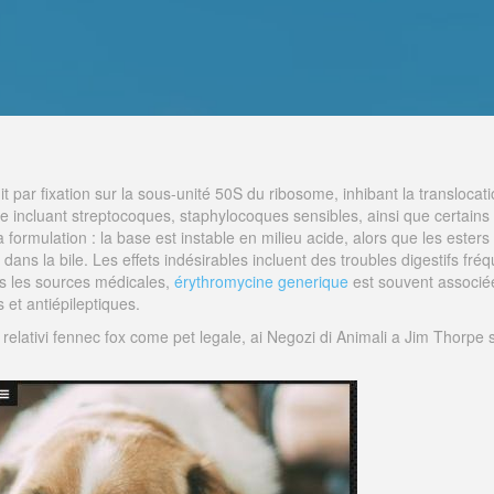
it par fixation sur la sous-unité 50S du ribosome, inhibant la translocat
rge incluant streptocoques, staphylocoques sensibles, ainsi que certa
rmulation : la base est instable en milieu acide, alors que les esters s
dans la bile. Les effets indésirables incluent des troubles digestifs fréq
s les sources médicales,
érythromycine generique
est souvent associée
s et antiépileptiques.
relativi fennec fox come pet legale, ai Negozi di Animali a Jim Thorp