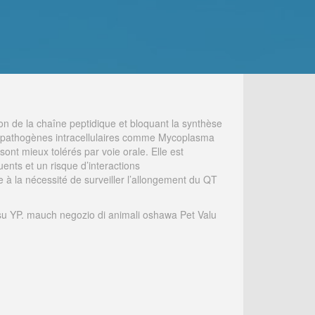
ion de la chaîne peptidique et bloquant la synthèse
ins pathogènes intracellulaires comme Mycoplasma
ont mieux tolérés par voie orale. Elle est
uents et un risque d’interactions
 à la nécessité de surveiller l’allongement du QT
e su YP. mauch negozio di animali oshawa Pet Valu