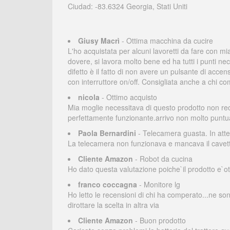
Ciudad: -83.6324 Georgia, Stati Uniti
Giusy Macrì
- Ottima macchina da cucire
L'ho acquistata per alcuni lavoretti da fare con m
dovere, si lavora molto bene ed ha tutti i punti nec
difetto è il fatto di non avere un pulsante di acce
con interruttore on/off. Consigliata anche a chi com
nicola
- Ottimo acquisto
Mia moglie necessitava di questo prodotto non rece
perfettamente funzionante.arrivo non molto puntual
Paola Bernardini
- Telecamera guasta. In atte
La telecamera non funzionava e mancava il cavett
Cliente Amazon
- Robot da cucina
Ho dato questa valutazione poiche`il prodotto e`o
franco coccagna
- Monitore lg
Ho letto le recensioni di chi ha comperato...ne so
dirottare la scelta in altra via
Cliente Amazon
- Buon prodotto