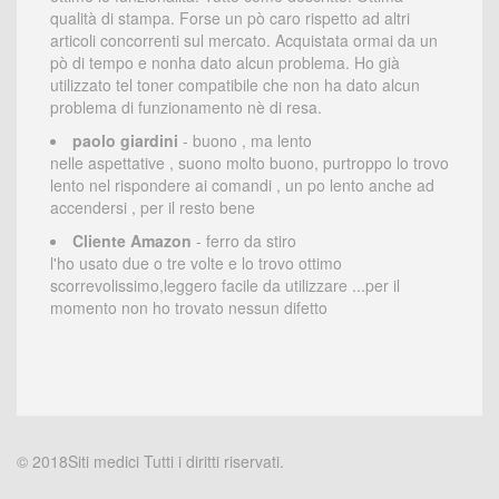
qualità di stampa. Forse un pò caro rispetto ad altri
articoli concorrenti sul mercato. Acquistata ormai da un
pò di tempo e nonha dato alcun problema. Ho già
utilizzato tel toner compatibile che non ha dato alcun
problema di funzionamento nè di resa.
paolo giardini
- buono , ma lento
nelle aspettative , suono molto buono, purtroppo lo trovo
lento nel rispondere ai comandi , un po lento anche ad
accendersi , per il resto bene
Cliente Amazon
- ferro da stiro
l'ho usato due o tre volte e lo trovo ottimo
scorrevolissimo,leggero facile da utilizzare ...per il
momento non ho trovato nessun difetto
© 2018Siti medici Tutti i diritti riservati.