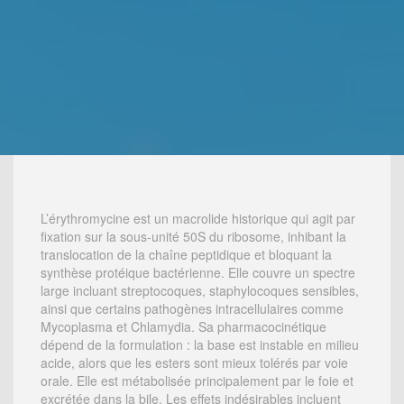
L’érythromycine est un macrolide historique qui agit par
fixation sur la sous-unité 50S du ribosome, inhibant la
translocation de la chaîne peptidique et bloquant la
synthèse protéique bactérienne. Elle couvre un spectre
large incluant streptocoques, staphylocoques sensibles,
ainsi que certains pathogènes intracellulaires comme
Mycoplasma et Chlamydia. Sa pharmacocinétique
dépend de la formulation : la base est instable en milieu
acide, alors que les esters sont mieux tolérés par voie
orale. Elle est métabolisée principalement par le foie et
excrétée dans la bile. Les effets indésirables incluent