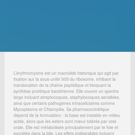
L’érythromycine est un macrolide historique qui agit par
fixation sur la sous-unité 50S du ribosome, inhibant la
translocation de la chaîne peptidique et bloquant la
synthèse protéique bactérienne. Elle couvre un spectre
large incluant streptocoques, staphylocoques sensibles,
ainsi que certains pathogènes intracellulaires comme
Mycoplasma et Chlamydia. Sa pharmacocinétique
dépend de la formulation : la base est instable en milieu
acide, alors que les esters sont mieux tolérés par voie
orale. Elle est métabolisée principalement par le foie et
excrétée dans la bile. Les effets indésirables incluent