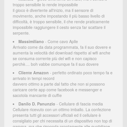
troppo sensibile lo rende impossibile
il gioco è divertente all'inizio, ma il sensore di
movimento, anche impostando il più basso livello di
difficoltà, è troppo sensibile, il che rende praticamente
impossibile raggiungere il cesto senza far scattare il
serpente.
Massimiliano
- Come cavo Aplle
Arrivato come da data programmata, fa il suo dovere e
aumenta la velocità del download rispetto al wifi anche
se consuma corrente più del wifi e non capisco
perchè.... boh vabbe comunque fa il suo dovere
Cliente Amazon
- perfetto ordinato poco tempo fa e
arrivato in tempi record
davvero ottimo a parte dal fatto che non si possono
caricare certe app come facebook e messenger e
sacotola mancante di cuffie
Danilo D. Panunzio
- Cellulare di fascia media
Cellulare ricevuto con un ottimo imballo. La confezione
presenta tutti gli accessori ufficiali ed il cellulare è
consigliato per chi necessita di un dispositivo non top di
gamma, ma che risponda prontamente alle quotidiane