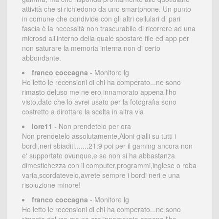
attività che si richiedono da uno smartphone. Un punto
in comune che condivide con gli altri cellulari di pari
fascia è la necessità non trascurabile di ricorrere ad una
microsd all’interno della quale spostare file ed app per
non saturare la memoria interna non di certo
abbondante.
franco coccagna
- Monitore lg
Ho letto le recensioni di chi ha comperato...ne sono
rimasto deluso me ne ero innamorato appena l'ho
visto,dato che lo avrei usato per la fotografia sono
costretto a dirottare la scelta in altra via
lore11
- Non prendetelo per ora
Non prendetelo assolutamente,Aloni gialli su tutti i
bordi,neri sbiaditi.......21:9 poi per il gaming ancora non
e' supportato ovunque,e se non si ha abbastanza
dimestichezza con il computer,programmi,inglese o roba
varia,scordatevelo,avrete sempre i bordi neri e una
risoluzione minore!
franco coccagna
- Monitore lg
Ho letto le recensioni di chi ha comperato...ne sono