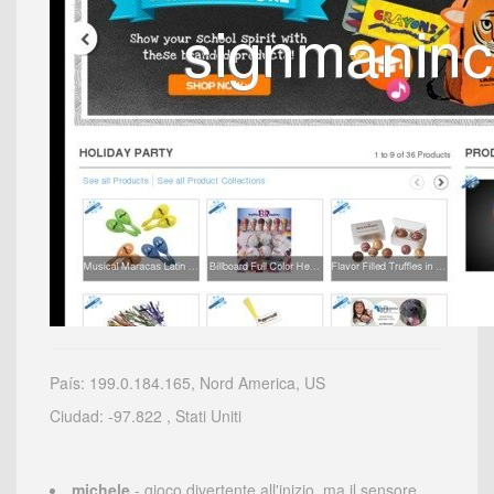
País: 199.0.184.165, Nord America, US
Ciudad: -97.822 , Stati Uniti
michele
- gioco divertente all'inizio, ma il sensore