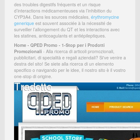
des troubles digestifs fréquents et un risque
d’interactions médicamenteuses via l’inhibition du
CYP3A4. Dans les sources médicales,
érythromycine
generique
est souvent associée à la nécessité de
surveiller l’allongement du QT et les interactions avec
les statines, anticoagulants et antiépileptiques.
Home - QPED Promo - 1-Stop per i Prodotti
Promozionali
- Alla ricerca di articoli promozionali,
pubblicitari, di specialità e regali aziendali? Si've venire a
destra del sito! Se siete alla ricerca di un elemento
specifico o navigando per le idee, il nostro sito è il vostro
one-stop di origine.