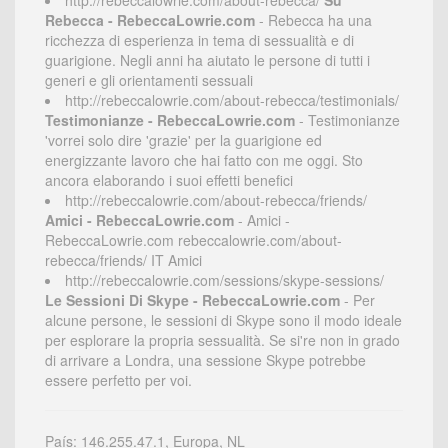
http://rebeccalowrie.com/about-rebecca/
Su
Rebecca - RebeccaLowrie.com
- Rebecca ha una
ricchezza di esperienza in tema di sessualità e di
guarigione. Negli anni ha aiutato le persone di tutti i
generi e gli orientamenti sessuali
http://rebeccalowrie.com/about-rebecca/testimonials/
Testimonianze - RebeccaLowrie.com
- Testimonianze
'vorrei solo dire 'grazie' per la guarigione ed
energizzante lavoro che hai fatto con me oggi. Sto
ancora elaborando i suoi effetti benefici
http://rebeccalowrie.com/about-rebecca/friends/
Amici - RebeccaLowrie.com
- Amici -
RebeccaLowrie.com rebeccalowrie.com/about-
rebecca/friends/ IT Amici
http://rebeccalowrie.com/sessions/skype-sessions/
Le Sessioni Di Skype - RebeccaLowrie.com
- Per
alcune persone, le sessioni di Skype sono il modo ideale
per esplorare la propria sessualità. Se si're non in grado
di arrivare a Londra, una sessione Skype potrebbe
essere perfetto per voi.
País: 146.255.47.1, Europa, NL