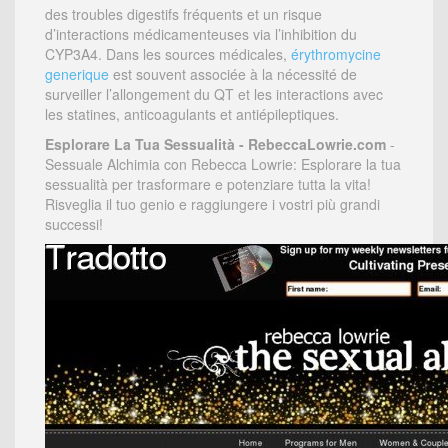
des troubles digestifs fréquents et un risque
d’interactions médicamenteuses via l’inhibition du
CYP3A4. Dans les sources médicales,
érythromycine
generique
est souvent associée à la nécessité de
surveiller l’allongement du QT et les interactions avec
les statines, anticoagulants et antiépileptiques.
Esplorare La Tua Sessualità - RebeccaLowrie.com
-
Sessuale Alchimia con Rebecca Lowrie: Esplorare la tua
sessualità per trasformare e potenziare tutta la vita!
Risveglia il tuo genio e raggiungere i vostri più grandi
successi!