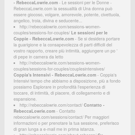
- RebeccaLowrie.com
- Le sessioni per le Donne -
RebeccaLowrie.com la sessualità di Una donna può
essere giocoso, volgare, amorevole, potente, civettuola,
angelico, troia, divina e seducente...
http://rebeccalowrie.com/sessions-women-
couples/sessions-for-couples/
Le sessioni per le
Coppie - RebeccaLowrie.com
- Se si desidera portare
la guarigione e la consapevolezza di parti difficili del
vostro rapporto, creare più intimità, aggiungere un po '
di pepe in camera da letto
http://rebeccalowrie.com/sessions-women-
couples/sessions-for-couples/couplesintensives/
Coppia's Intensivi - RebeccaLowrie.com
- Coppia's
Intensivi tempo che abbiamo a disposizione, più a fondo
possiamo Esplorare in profondità l'esperienza di
toccare, di intimità, di piacere, di collegamento e di
espansione.
http://rebeccalowrie.com/contact/
Contatto -
RebeccaLowrie.com
- Contatto
rebeccalowrie.com/sessions/contact/ Per maggiori
informazioni o per prenotare la tua sessione, preferisco
di gran lunga a e-mail me in prima istanza.