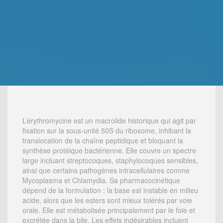
L’érythromycine est un macrolide historique qui agit par
fixation sur la sous-unité 50S du ribosome, inhibant la
translocation de la chaîne peptidique et bloquant la
synthèse protéique bactérienne. Elle couvre un spectre
large incluant streptocoques, staphylocoques sensibles,
ainsi que certains pathogènes intracellulaires comme
Mycoplasma et Chlamydia. Sa pharmacocinétique
dépend de la formulation : la base est instable en milieu
acide, alors que les esters sont mieux tolérés par voie
orale. Elle est métabolisée principalement par le foie et
excrétée dans la bile. Les effets indésirables incluent