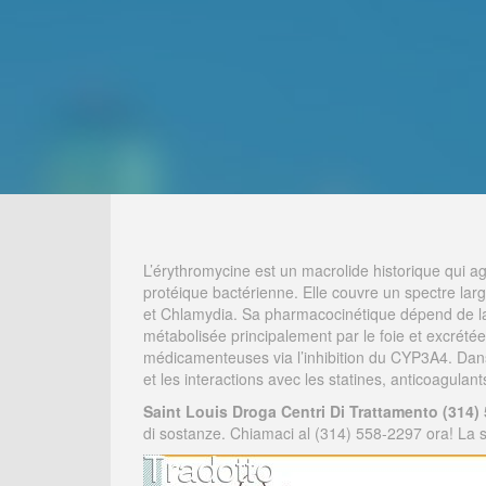
L’érythromycine est un macrolide historique qui ag
protéique bactérienne. Elle couvre un spectre la
et Chlamydia. Sa pharmacocinétique dépend de la fo
métabolisée principalement par le foie et excrétée 
médicamenteuses via l’inhibition du CYP3A4. Dan
et les interactions avec les statines, anticoagulant
Saint Louis Droga Centri Di Trattamento (314)
di sostanze. Chiamaci al (314) 558-2297 ora! La s