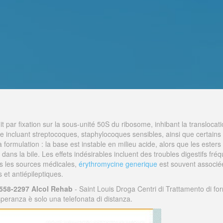
it par fixation sur la sous-unité 50S du ribosome, inhibant la translocat
rge incluant streptocoques, staphylocoques sensibles, ainsi que certa
rmulation : la base est instable en milieu acide, alors que les esters s
dans la bile. Les effets indésirables incluent des troubles digestifs fréq
s les sources médicales,
érythromycine generique
est souvent associée
s et antiépileptiques.
 558-2297 Alcol Rehab
- Saint Louis Droga Centri di Trattamento di for
peranza è solo una telefonata di distanza.