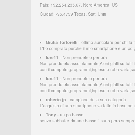
País: 192.254.235.67, Nord America, US
Ciudad: -95.4739 Texas, Stati Uniti
Giulia Tortorelli
- ottimo auricolare per chi fa
L'ho comprato perchè il mio smartphone è un po gr
lore11
- Non prendetelo per ora
Non prendetelo assolutamente,Aloni gialli su tutti
con il computer,programmi,inglese o roba varia,sc
lore11
- Non prendetelo per ora
Non prendetelo assolutamente,Aloni gialli su tutti
con il computer,programmi,inglese o roba varia,sc
roberto jp
- campione della sua categoria
L'acquisto di uno smartphone va fatto in base ad
Tony
- un po basso
senza subbufer rimane basso il suno pero sempre 