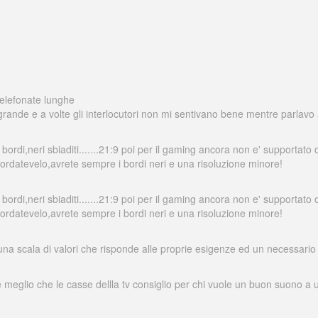
 telefonate lunghe
ande e a volte gli interlocutori non mi sentivano bene mentre parlavo a
 i bordi,neri sbiaditi.......21:9 poi per il gaming ancora non e' support
ordatevelo,avrete sempre i bordi neri e una risoluzione minore!
 i bordi,neri sbiaditi.......21:9 poi per il gaming ancora non e' support
ordatevelo,avrete sempre i bordi neri e una risoluzione minore!
 una scala di valori che risponde alle proprie esigenze ed un necessar
meglio che le casse dellla tv consiglio per chi vuole un buon suono a