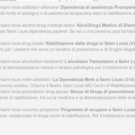
saint-louis-addiction-aftercare/
Dipendenza di assistenza Postoperat
 fonte di sostegno e di assistenza terapeutica dopo la riabilitazione 
/saint-louis-alcohol-drug-medical-detox/
Alcol/Droga Medico di Disin
 per Saint Louis dipendenza pazienti. Se voi o una persona cara ha bi
/saint-louis-drug-rehab/
Riabilitazione dalla droga in Saint Louis (
nto per i pazienti che sono un fanatico di prescrizione e di droghe ille
/saint-louis-alcoholism-treatment/
L'alcolismo Trattamento a Saint L
 disintossicazione metodi e terapia psicologica per il trattamento di a
/saint-louis-meth-addiction/
La Dipendenza Meth a Saint Louis (314)
rattamento medico. Chiama il Nostro Saint Louis MO Centri di Riabilitazi
/saint-louis-prescription-drug-abuse/
Abuso di Droga di prescrizione 
ento di riabilitazione, tra cui la medicina e la disintossicazione dell
/saint-louis-recovery-programs/
Programmi di recupero a Saint Louis
rso residenziale di droga centri di riabilitazione. Per il trattamento aiu