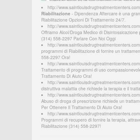
http://www.saintlouisdrugtreatmentcenters.com/
Riabilitazione
- Dipendenza Aftercare è una grande
Riabilitazione Opzioni Di Trattamento 24/7.
http://www.saintlouisdrugtreatmentcenters.com
Offriamo Alcol/Droga Medico di Disintossicazione
(314) 558-2297 Parlare Con Noi Oggi
http://www.saintlouisdrugtreatmentcenters.com
programmi di Riabilitazione di fornire un trattame
558-2297 Ora!
http://www.saintlouisdrugtreatmentcenters.com
Trattamento di programmi di uso compassionevole di
Trattamento Di Aiuto Ora!
http://www.saintlouisdrugtreatmentcenters.com
distruttiva malattia che richiede la terapia e il t
http://www.saintlouisdrugtreatmentcenters.com
Abuso di droga di prescrizione richiede un trattam
Per Ottenere Il Trattamento Di Aiuto Ora!
http://www.saintlouisdrugtreatmentcenters.com
Programmi di recupero di fornire la terapia, attrave
Riabilitazione (314) 558-2297!