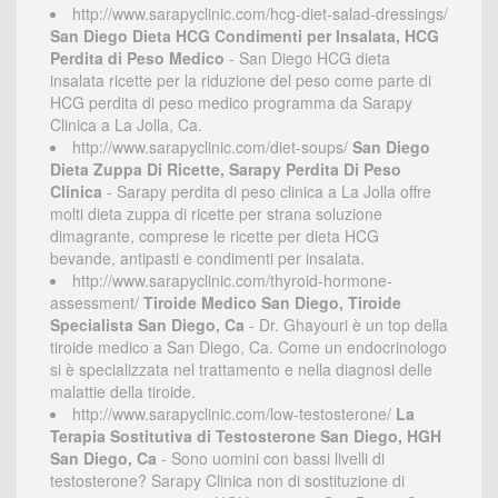
http://www.sarapyclinic.com/hcg-diet-salad-dressings/
San Diego Dieta HCG Condimenti per Insalata, HCG
Perdita di Peso Medico
- San Diego HCG dieta
insalata ricette per la riduzione del peso come parte di
HCG perdita di peso medico programma da Sarapy
Clinica a La Jolla, Ca.
http://www.sarapyclinic.com/diet-soups/
San Diego
Dieta Zuppa Di Ricette, Sarapy Perdita Di Peso
Clinica
- Sarapy perdita di peso clinica a La Jolla offre
molti dieta zuppa di ricette per strana soluzione
dimagrante, comprese le ricette per dieta HCG
bevande, antipasti e condimenti per insalata.
http://www.sarapyclinic.com/thyroid-hormone-
assessment/
Tiroide Medico San Diego, Tiroide
Specialista San Diego, Ca
- Dr. Ghayouri è un top della
tiroide medico a San Diego, Ca. Come un endocrinologo
si è specializzata nel trattamento e nella diagnosi delle
malattie della tiroide.
http://www.sarapyclinic.com/low-testosterone/
La
Terapia Sostitutiva di Testosterone San Diego, HGH
San Diego, Ca
- Sono uomini con bassi livelli di
testosterone? Sarapy Clinica non di sostituzione di