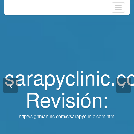
Toggle
navigati
sarapyclinic.
sarapyclinic.
Revisión:
Revisión:
http://signmaninc.com/s/sarapyclinic.com.html
http://signmaninc.com/s/sarapyclinic.com.html