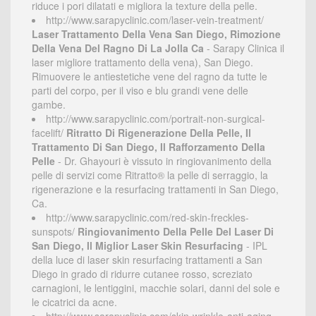
riduce i pori dilatati e migliora la texture della pelle.
http://www.sarapyclinic.com/laser-vein-treatment/
Laser Trattamento Della Vena San Diego, Rimozione
Della Vena Del Ragno Di La Jolla Ca
- Sarapy Clinica il
laser migliore trattamento della vena), San Diego.
Rimuovere le antiestetiche vene del ragno da tutte le
parti del corpo, per il viso e blu grandi vene delle
gambe.
http://www.sarapyclinic.com/portrait-non-surgical-
facelift/
Ritratto Di Rigenerazione Della Pelle, Il
Trattamento Di San Diego, Il Rafforzamento Della
Pelle
- Dr. Ghayouri è vissuto in ringiovanimento della
pelle di servizi come Ritratto® la pelle di serraggio, la
rigenerazione e la resurfacing trattamenti in San Diego,
Ca.
http://www.sarapyclinic.com/red-skin-freckles-
sunspots/
Ringiovanimento Della Pelle Del Laser Di
San Diego, Il Miglior Laser Skin Resurfacing
- IPL
della luce di laser skin resurfacing trattamenti a San
Diego in grado di ridurre cutanee rosso, screziato
carnagioni, le lentiggini, macchie solari, danni del sole e
le cicatrici da acne.