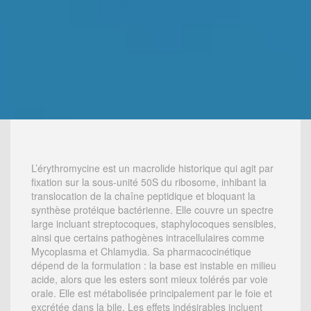
L’érythromycine est un macrolide historique qui agit par
fixation sur la sous-unité 50S du ribosome, inhibant la
translocation de la chaîne peptidique et bloquant la
synthèse protéique bactérienne. Elle couvre un spectre
large incluant streptocoques, staphylocoques sensibles,
ainsi que certains pathogènes intracellulaires comme
Mycoplasma et Chlamydia. Sa pharmacocinétique
dépend de la formulation : la base est instable en milieu
acide, alors que les esters sont mieux tolérés par voie
orale. Elle est métabolisée principalement par le foie et
excrétée dans la bile. Les effets indésirables incluent