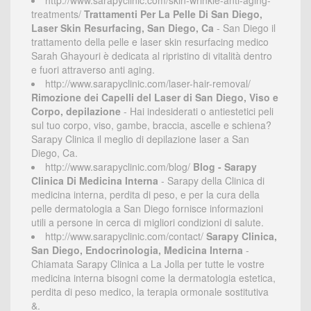
http://www.sarapyclinic.com/skin-wrinkle-anti-aging-
treatments/
Trattamenti Per La Pelle Di San Diego,
Laser Skin Resurfacing, San Diego, Ca
- San Diego il
trattamento della pelle e laser skin resurfacing medico
Sarah Ghayouri è dedicata al ripristino di vitalità dentro
e fuori attraverso anti aging.
http://www.sarapyclinic.com/laser-hair-removal/
Rimozione dei Capelli del Laser di San Diego, Viso e
Corpo, depilazione
- Hai indesiderati o antiestetici peli
sul tuo corpo, viso, gambe, braccia, ascelle e schiena?
Sarapy Clinica il meglio di depilazione laser a San
Diego, Ca.
http://www.sarapyclinic.com/blog/
Blog - Sarapy
Clinica Di Medicina Interna
- Sarapy della Clinica di
medicina interna, perdita di peso, e per la cura della
pelle dermatologia a San Diego fornisce informazioni
utili a persone in cerca di migliori condizioni di salute.
http://www.sarapyclinic.com/contact/
Sarapy Clinica,
San Diego, Endocrinologia, Medicina Interna
-
Chiamata Sarapy Clinica a La Jolla per tutte le vostre
medicina interna bisogni come la dermatologia estetica,
perdita di peso medico, la terapia ormonale sostitutiva
&.