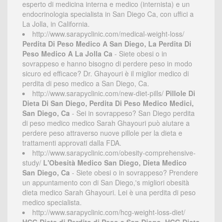
esperto di medicina interna e medico (internista) e un
endocrinologia specialista in San Diego Ca, con uffici a
La Jolla, in California.
http://www.sarapyclinic.com/medical-weight-loss/
Perdita Di Peso Medico A San Diego, La Perdita Di
Peso Medico A La Jolla Ca
- Siete obesi o in
sovrappeso e hanno bisogno di perdere peso in modo
sicuro ed efficace? Dr. Ghayouri è il miglior medico di
perdita di peso medico a San Diego, Ca.
http://www.sarapyclinic.com/new-diet-pills/
Pillole Di
Dieta Di San Diego, Perdita Di Peso Medico Medici,
San Diego, Ca
- Sei in sovrappeso? San Diego perdita
di peso medico medico Sarah Ghayouri può aiutare a
perdere peso attraverso nuove pillole per la dieta e
trattamenti approvati dalla FDA.
http://www.sarapyclinic.com/obesity-comprehensive-
study/
L'Obesità Medico San Diego, Dieta Medico
San Diego, Ca
- Siete obesi o in sovrappeso? Prendere
un appuntamento con di San Diego,'s migliori obesità
dieta medico Sarah Ghayouri. Lei è una perdita di peso
medico specialista.
http://www.sarapyclinic.com/hcg-weight-loss-diet/