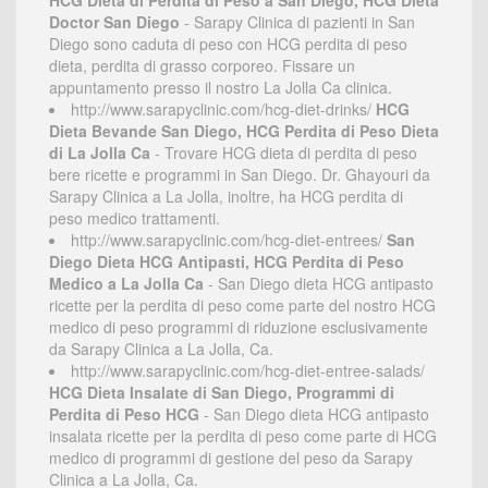
HCG Dieta di Perdita di Peso a San Diego, HCG Dieta
Doctor San Diego
- Sarapy Clinica di pazienti in San
Diego sono caduta di peso con HCG perdita di peso
dieta, perdita di grasso corporeo. Fissare un
appuntamento presso il nostro La Jolla Ca clinica.
http://www.sarapyclinic.com/hcg-diet-drinks/
HCG
Dieta Bevande San Diego, HCG Perdita di Peso Dieta
di La Jolla Ca
- Trovare HCG dieta di perdita di peso
bere ricette e programmi in San Diego. Dr. Ghayouri da
Sarapy Clinica a La Jolla, inoltre, ha HCG perdita di
peso medico trattamenti.
http://www.sarapyclinic.com/hcg-diet-entrees/
San
Diego Dieta HCG Antipasti, HCG Perdita di Peso
Medico a La Jolla Ca
- San Diego dieta HCG antipasto
ricette per la perdita di peso come parte del nostro HCG
medico di peso programmi di riduzione esclusivamente
da Sarapy Clinica a La Jolla, Ca.
http://www.sarapyclinic.com/hcg-diet-entree-salads/
HCG Dieta Insalate di San Diego, Programmi di
Perdita di Peso HCG
- San Diego dieta HCG antipasto
insalata ricette per la perdita di peso come parte di HCG
medico di programmi di gestione del peso da Sarapy
Clinica a La Jolla, Ca.