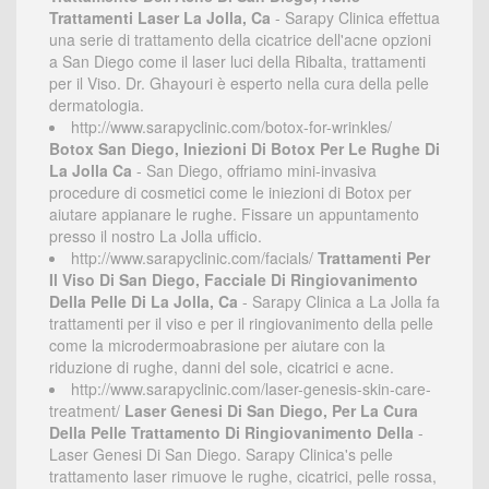
Trattamenti Laser La Jolla, Ca
- Sarapy Clinica effettua
una serie di trattamento della cicatrice dell'acne opzioni
a San Diego come il laser luci della Ribalta, trattamenti
per il Viso. Dr. Ghayouri è esperto nella cura della pelle
dermatologia.
http://www.sarapyclinic.com/botox-for-wrinkles/
Botox San Diego, Iniezioni Di Botox Per Le Rughe Di
La Jolla Ca
- San Diego, offriamo mini-invasiva
procedure di cosmetici come le iniezioni di Botox per
aiutare appianare le rughe. Fissare un appuntamento
presso il nostro La Jolla ufficio.
http://www.sarapyclinic.com/facials/
Trattamenti Per
Il Viso Di San Diego, Facciale Di Ringiovanimento
Della Pelle Di La Jolla, Ca
- Sarapy Clinica a La Jolla fa
trattamenti per il viso e per il ringiovanimento della pelle
come la microdermoabrasione per aiutare con la
riduzione di rughe, danni del sole, cicatrici e acne.
http://www.sarapyclinic.com/laser-genesis-skin-care-
treatment/
Laser Genesi Di San Diego, Per La Cura
Della Pelle Trattamento Di Ringiovanimento Della
-
Laser Genesi Di San Diego. Sarapy Clinica's pelle
trattamento laser rimuove le rughe, cicatrici, pelle rossa,