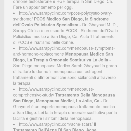
ormone testosterone e HGH terapia in San Diego, Ca.
Fare un appuntamento per oggi.
http://www.sarapyclinic.com/pcos-polycystic-ovary-
syndrome/
PCOS Medico San Diego, la Sindrome
dell'Ovaio Policistico Specialista
- Dr. Ghayouri M. D.,
Sarapy Clinica è un esperto PCOS - Sindrome dell'Ovaio
Policistico medico a San Diego, Ca. Aiuta il trattamento
di PCOS e irsutismo nelle donne.
http://www.sarapyclinic.com/menopause-symptoms-
and-hormone-replacement/
Menopausa Medico San
Diego, La Terapia Ormonale Sostitutiva La Jolla
-
San Diego menopausa Medico Sarah Ghayouri in grado
di trattare le donne in menopausa con estrogeni
trattamenti o altri ormoni che sono sbilanciati attraverso
la terapia.
http://www.sarapyclinic.com/menopause-
comprehensive-study/
Trattamento Della Menopausa
San Diego, Menopausa Medici, La Jolla, Ca
- Dr.
Ghayouri è un esperto menopausa trattamento medico
a San Diego. Lei fa la terapia ormonale sostitutiva per la
facilità e gestire i sintomi della menopausa.
http://www.sarapyclinic.com/acne-scars/
Il
Trattamento Dell'Acne Di San Diego, Acne