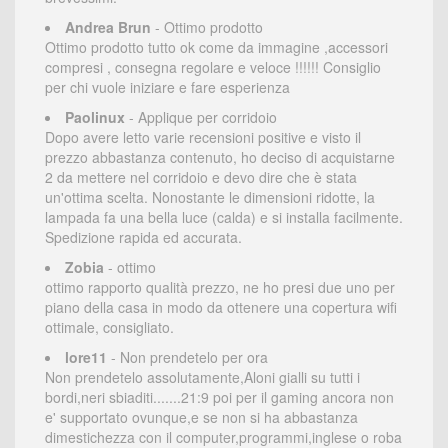
Andrea Brun
- Ottimo prodotto
Ottimo prodotto tutto ok come da immagine ,accessori
compresi , consegna regolare e veloce !!!!!! Consiglio
per chi vuole iniziare e fare esperienza
Paolinux
- Applique per corridoio
Dopo avere letto varie recensioni positive e visto il
prezzo abbastanza contenuto, ho deciso di acquistarne
2 da mettere nel corridoio e devo dire che è stata
un'ottima scelta. Nonostante le dimensioni ridotte, la
lampada fa una bella luce (calda) e si installa facilmente.
Spedizione rapida ed accurata.
Zobia
- ottimo
ottimo rapporto qualità prezzo, ne ho presi due uno per
piano della casa in modo da ottenere una copertura wifi
ottimale, consigliato.
lore11
- Non prendetelo per ora
Non prendetelo assolutamente,Aloni gialli su tutti i
bordi,neri sbiaditi.......21:9 poi per il gaming ancora non
e' supportato ovunque,e se non si ha abbastanza
dimestichezza con il computer,programmi,inglese o roba