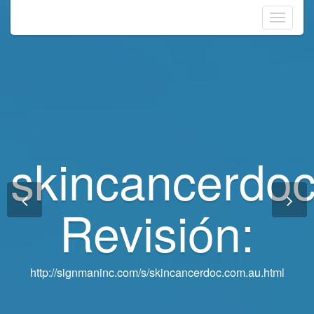
Toggle
navigati
skincancerdo
skincancerdo
Revisión:
Revisión:
http://signmaninc.com/s/skincancerdoc.com.au.html
http://signmaninc.com/s/skincancerdoc.com.au.html