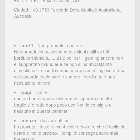
País: 111.67.26.44, Oceania, AU
Ciudad: 149.1753 Territorio Della Capitale Australiana,
Australia
lore11
- Non prendetelo per ora
Non prendetelo assolutamente,Aloni gialli su tutti i
bordi,neri sbiaditi.......21:9 poi per il gaming ancora non
e' supportato ovunque,e se non si ha abbastanza
dimestichezza con il computer,programmi,inglese o roba
varia,scordatevelo,avrete sempre i bordi neri e una
risoluzione minore!
Luigi
- inutile
non un buon apparecchio ormai superato e molto
fragile.si è rotto dopo poco uso.Non lo consiglio a
nessuno in questa variante
lorenzo
- davvero ottimo
ho provato il tester circa 4 volte devo dire che è facile da
usare e molto preciso, i tempi di consegna sono stati
brevessimi.