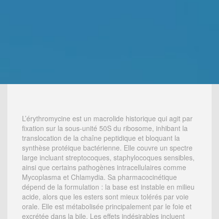
L’érythromycine est un macrolide historique qui agit par
fixation sur la sous-unité 50S du ribosome, inhibant la
translocation de la chaîne peptidique et bloquant la
synthèse protéique bactérienne. Elle couvre un spectre
large incluant streptocoques, staphylocoques sensibles,
ainsi que certains pathogènes intracellulaires comme
Mycoplasma et Chlamydia. Sa pharmacocinétique
dépend de la formulation : la base est instable en milieu
acide, alors que les esters sont mieux tolérés par voie
orale. Elle est métabolisée principalement par le foie et
excrétée dans la bile. Les effets indésirables incluent