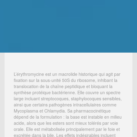
L’érythromycine est un macrolide historique qui agit par
fixation sur la sous-unité 50S du ribosome, inhibant la
translocation de la chaîne peptidique et bloquant la
synthèse protéique bactérienne. Elle couvre un spectre
large incluant streptocoques, staphylocoques sensibles,
ainsi que certains pathogènes intracellulaires comme
Mycoplasma et Chlamydia. Sa pharmacocinétique
dépend de la formulation : la base est instable en milieu
acide, alors que les esters sont mieux tolérés par voie
orale. Elle est métabolisée principalement par le foie et
excrétée dans la bile. Les effets indésirables incluent