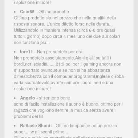
risoluzione minore!
Caio65
- Ottimo prodotto
Ottimo prodotto sia nel prezzo che nella qualità della
risposta sonora. L'unico difetto forse nella durata...
Utilizzandolo in maniera intensa (circa 6-8 ore quasi
tutto il giorno) dopo circa 4 mesi uno dei due auricolari
non funziona più...
lore11
- Non prendetelo per ora
Non prendetelo assolutamente,Aloni gialli su tutti i
bordi,neri sbiaditi.......21:9 poi per il gaming ancora non
e' supportato ovunque,e se non si ha abbastanza
dimestichezza con il computer,programmi,inglese o roba
varia,scordatevelo,avrete sempre i bordi neri e una
risoluzione minore!
Angelo
- si sentono bene
sono di facile installazione il suono è buono, ottimo per i
ragazzi che vogliono sentire la musica senza avere i
problemi dei fili
Raffaele Shanti
- Ottime lampadine ad un prezzo
super.....w gli sconti prime....
Ottima qualità, ho approfittato dell'offerta prime per fare