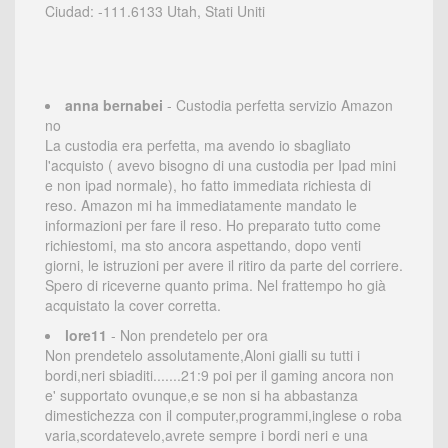
Ciudad: -111.6133 Utah, Stati Uniti
anna bernabei
- Custodia perfetta servizio Amazon
no
La custodia era perfetta, ma avendo io sbagliato
l'acquisto ( avevo bisogno di una custodia per Ipad mini
e non ipad normale), ho fatto immediata richiesta di
reso. Amazon mi ha immediatamente mandato le
informazioni per fare il reso. Ho preparato tutto come
richiestomi, ma sto ancora aspettando, dopo venti
giorni, le istruzioni per avere il ritiro da parte del corriere.
Spero di riceverne quanto prima. Nel frattempo ho già
acquistato la cover corretta.
lore11
- Non prendetelo per ora
Non prendetelo assolutamente,Aloni gialli su tutti i
bordi,neri sbiaditi.......21:9 poi per il gaming ancora non
e' supportato ovunque,e se non si ha abbastanza
dimestichezza con il computer,programmi,inglese o roba
varia,scordatevelo,avrete sempre i bordi neri e una