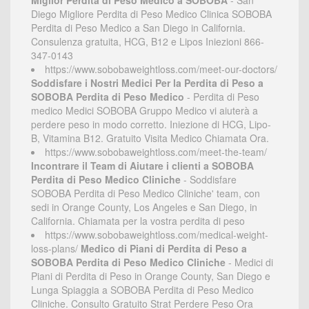
Miglior Perdita di Peso Medico a SOBOBA
- San
Diego Migliore Perdita di Peso Medico Clinica SOBOBA
Perdita di Peso Medico a San Diego in California.
Consulenza gratuita, HCG, B12 e Lipos Iniezioni 866-
347-0143
https://www.sobobaweightloss.com/meet-our-doctors/
Soddisfare i Nostri Medici Per la Perdita di Peso a
SOBOBA Perdita di Peso Medico
- Perdita di Peso
medico Medici SOBOBA Gruppo Medico vi aiuterà a
perdere peso in modo corretto. Iniezione di HCG, Lipo-
B, Vitamina B12. Gratuito Visita Medico Chiamata Ora.
https://www.sobobaweightloss.com/meet-the-team/
Incontrare il Team di Aiutare i clienti a SOBOBA
Perdita di Peso Medico Cliniche
- Soddisfare
SOBOBA Perdita di Peso Medico Cliniche' team, con
sedi in Orange County, Los Angeles e San Diego, in
California. Chiamata per la vostra perdita di peso
https://www.sobobaweightloss.com/medical-weight-
loss-plans/
Medico di Piani di Perdita di Peso a
SOBOBA Perdita di Peso Medico Cliniche
- Medici di
Piani di Perdita di Peso in Orange County, San Diego e
Lunga Spiaggia a SOBOBA Perdita di Peso Medico
Cliniche. Consulto Gratuito Strat Perdere Peso Ora