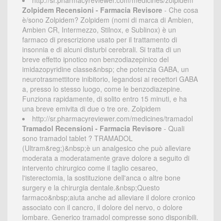
http://sr.pharmacyreviewer.com/medicines/zolpidem
Zolpidem Recensioni - Farmacia Revisore
- Che cosa
è/sono Zolpidem? Zolpidem (nomi di marca di Ambien,
Ambien CR, Intermezzo, Stilnox, e Sublinox) è un
farmaco di prescrizione usato per il trattamento di
insonnia e di alcuni disturbi cerebrali. Si tratta di un
breve effetto ipnotico non benzodiazepinico del
imidazopyridine classe&nbsp; che potenzia GABA, un
neurotrasmettitore inibitorio, legandosi ai recettori GABA
a, presso lo stesso luogo, come le benzodiazepine.
Funziona rapidamente, di solito entro 15 minuti, e ha
una breve emivita di due o tre ore. Zolpidem
http://sr.pharmacyreviewer.com/medicines/tramadol
Tramadol Recensioni - Farmacia Revisore
- Quali
sono tramadol tablet ? TRAMADOL
(Ultram&reg;)&nbsp;è un analgesico che può alleviare
moderata a moderatamente grave dolore a seguito di
intervento chirurgico come il taglio cesareo,
l'isterectomia, la sostituzione dell'anca o altre bone
surgery e la chirurgia dentale.&nbsp;Questo
farmaco&nbsp;aiuta anche ad alleviare il dolore cronico
associato con il cancro, il dolore del nervo, o dolore
lombare. Generico tramadol compresse sono disponibili.