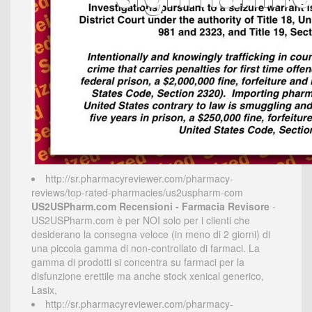
http://sr.pharmacyreviewer.com/pharmacy-
reviews/top-rated-pharmacies/us2uspharm-com
US2USPharm.com Recensioni - Farmacia Revisore
-
US2USPharm.com è per NOI solo per i clienti che
desiderano la consegna veloce (in meno di 2 giorni) di
una piccola gamma di non-controllato di farmaci. La
gamma di prodotti si concentra su farmaci per la
disfunzione erettile ma anche stock xenical generico,
Lasix,
http://sr.pharmacyreviewer.com/pharmacy-