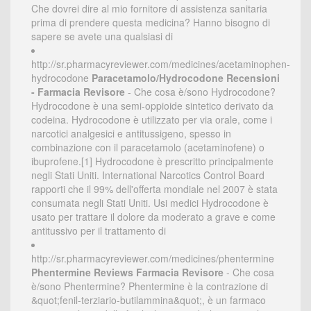
Che dovrei dire al mio fornitore di assistenza sanitaria
prima di prendere questa medicina? Hanno bisogno di
sapere se avete una qualsiasi di
http://sr.pharmacyreviewer.com/medicines/acetaminophen-
hydrocodone
Paracetamolo/Hydrocodone Recensioni
- Farmacia Revisore
- Che cosa è/sono Hydrocodone?
Hydrocodone è una semi-oppioide sintetico derivato da
codeina. Hydrocodone è utilizzato per via orale, come i
narcotici analgesici e antitussigeno, spesso in
combinazione con il paracetamolo (acetaminofene) o
ibuprofene.[1] Hydrocodone è prescritto principalmente
negli Stati Uniti. International Narcotics Control Board
rapporti che il 99% dell'offerta mondiale nel 2007 è stata
consumata negli Stati Uniti. Usi medici Hydrocodone è
usato per trattare il dolore da moderato a grave e come
antitussivo per il trattamento di
http://sr.pharmacyreviewer.com/medicines/phentermine
Phentermine Reviews Farmacia Revisore
- Che cosa
è/sono Phentermine? Phentermine è la contrazione di
&quot;fenil-terziario-butilammina&quot;, è un farmaco