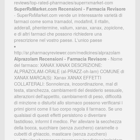
reviews/top-rated-pharmacies/superrxmarket-com
SuperRxMarket.com Recensioni - Farmacia Revisore
- SuperRxMarket.com vende un interessante varietà di
farmaci come soma tramadol, modafinil, il ritalin,
adderall, phentermine, valium, xanax, xanax, zopiclone,
e di altri farmaci che possono richiedere una
prescrizione nel vostro paese. L'unico paese
http://sr.pharmacyreviewer.com/medicines/alprazolam
Alprazolam Recensioni - Farmacia Revisore
- Nome
del farmaco: XANAX XANAX DESCRIZIONE:
ALPRAZOLAM-ORALE (al-PRAZZ-oh-lam) COMUNE di
XANAX MARCA(S): Xanax XANAX EFFETTI
COLLATERALI: Sonnolenza, incoordinazione, mal di
testa, stanchezza, cambiamenti del desiderio sessuale,
alterazioni dell'appetito, cambiamenti di peso, difficoltà
di minzione o disturbi allo stomaco possono verificarsi i
primi giorni come il tuo corpo regola il farmaco. Se uno
qualsiasi di questi effetti persistono o diventare
fastidioso, informi il medico. Per alleviare la secchezza
della bocca, succhiare (senza zucchero) caramelle o
cubetti di ghiaccio, masticare (senza zucchero)