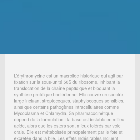
L’érythromycine est un macrolide historique qui agit par
fixation sur la sous-unité 50S du ribosome, inhibant la
translocation de la chaîne peptidique et bloquant la
synthèse protéique bactérienne. Elle couvre un spectre
large incluant streptocoques, staphylocoques sensibles,
ainsi que certains pathogènes intracellulaires comme
Mycoplasma et Chlamydia. Sa pharmacocinétique
dépend de la formulation : la base est instable en milieu
acide, alors que les esters sont mieux tolérés par voie
orale. Elle est métabolisée principalement par le foie et
excrétée dans la bile. Les effets indésirables incluent