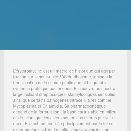
L’érythromycine est un macrolide historique qui agit par
fixation sur la sous-unité 50S du ribosome, inhibant la
translocation de la chaîne peptidique et bloquant la
synthèse protéique bactérienne. Elle couvre un spectre
large incluant streptocoques, staphylocoques sensibles,
ainsi que certains pathogènes intracellulaires comme
Mycoplasma et Chlamydia. Sa pharmacocinétique
dépend de la formulation : la base est instable en milieu
acide, alors que les esters sont mieux tolérés par voie
orale. Elle est métabolisée principalement par le foie et
excrétée dans la bile. Les effets indésirables incluent