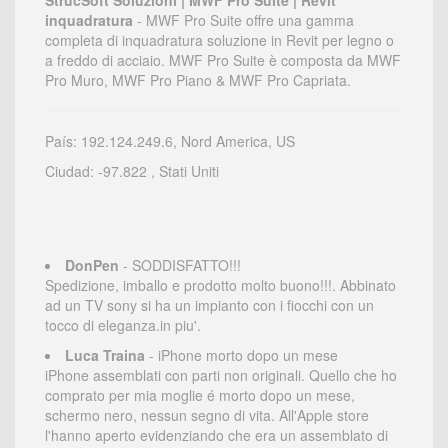
StrucSoft Soluzioni | MWF Pro Suite | Revit
inquadratura
- MWF Pro Suite offre una gamma
completa di inquadratura soluzione in Revit per legno o
a freddo di acciaio. MWF Pro Suite è composta da MWF
Pro Muro, MWF Pro Piano & MWF Pro Capriata.
País: 192.124.249.6, Nord America, US
Ciudad: -97.822 , Stati Uniti
DonPen
- SODDISFATTO!!!
Spedizione, imballo e prodotto molto buono!!!. Abbinato
ad un TV sony si ha un impianto con i fiocchi con un
tocco di eleganza.in piu'.
Luca Traina
- iPhone morto dopo un mese
iPhone assemblati con parti non originali. Quello che ho
comprato per mia moglie é morto dopo un mese,
schermo nero, nessun segno di vita. All'Apple store
l'hanno aperto evidenziando che era un assemblato di