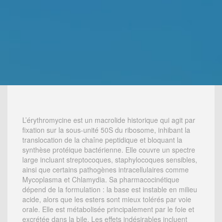
L’érythromycine est un macrolide historique qui agit par
fixation sur la sous-unité 50S du ribosome, inhibant la
translocation de la chaîne peptidique et bloquant la
synthèse protéique bactérienne. Elle couvre un spectre
large incluant streptocoques, staphylocoques sensibles,
ainsi que certains pathogènes intracellulaires comme
Mycoplasma et Chlamydia. Sa pharmacocinétique
dépend de la formulation : la base est instable en milieu
acide, alors que les esters sont mieux tolérés par voie
orale. Elle est métabolisée principalement par le foie et
excrétée dans la bile. Les effets indésirables incluent