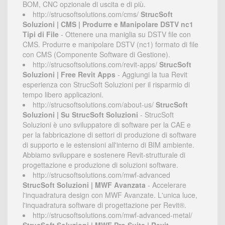
BOM, CNC opzionale di uscita e di più.
http://strucsoftsolutions.com/cms/
StrucSoft
Soluzioni | CMS | Produrre e Manipolare DSTV nc1
Tipi di File
- Ottenere una maniglia su DSTV file con
CMS. Produrre e manipolare DSTV (nc1) formato di file
con CMS (Componente Software di Gestione).
http://strucsoftsolutions.com/revit-apps/
StrucSoft
Soluzioni | Free Revit Apps
- Aggiungi la tua Revit
esperienza con StrucSoft Soluzioni per il risparmio di
tempo libero applicazioni.
http://strucsoftsolutions.com/about-us/
StrucSoft
Soluzioni | Su StrucSoft Soluzioni
- StrucSoft
Soluzioni è uno sviluppatore di software per la CAE e
per la fabbricazione di settori di produzione di software
di supporto e le estensioni all'interno di BIM ambiente.
Abbiamo sviluppare e sostenere Revit-strutturale di
progettazione e produzione di soluzioni software.
http://strucsoftsolutions.com/mwf-advanced
StrucSoft Soluzioni | MWF Avanzata
- Accelerare
l'inquadratura design con MWF Avanzate. L'unica luce,
l'inquadratura software di progettazione per Revit®.
http://strucsoftsolutions.com/mwf-advanced-metal/