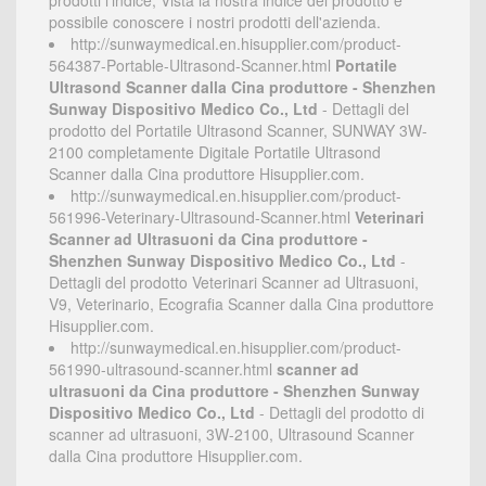
prodotti l'indice, Vista la nostra indice del prodotto è
possibile conoscere i nostri prodotti dell'azienda.
http://sunwaymedical.en.hisupplier.com/product-
564387-Portable-Ultrasond-Scanner.html
Portatile
Ultrasond Scanner dalla Cina produttore - Shenzhen
Sunway Dispositivo Medico Co., Ltd
- Dettagli del
prodotto del Portatile Ultrasond Scanner, SUNWAY 3W-
2100 completamente Digitale Portatile Ultrasond
Scanner dalla Cina produttore Hisupplier.com.
http://sunwaymedical.en.hisupplier.com/product-
561996-Veterinary-Ultrasound-Scanner.html
Veterinari
Scanner ad Ultrasuoni da Cina produttore -
Shenzhen Sunway Dispositivo Medico Co., Ltd
-
Dettagli del prodotto Veterinari Scanner ad Ultrasuoni,
V9, Veterinario, Ecografia Scanner dalla Cina produttore
Hisupplier.com.
http://sunwaymedical.en.hisupplier.com/product-
561990-ultrasound-scanner.html
scanner ad
ultrasuoni da Cina produttore - Shenzhen Sunway
Dispositivo Medico Co., Ltd
- Dettagli del prodotto di
scanner ad ultrasuoni, 3W-2100, Ultrasound Scanner
dalla Cina produttore Hisupplier.com.