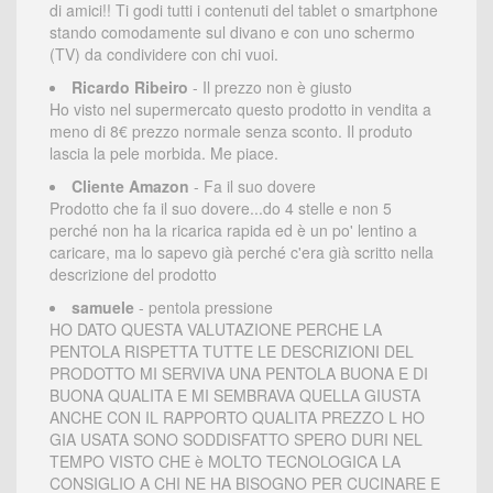
di amici!! Ti godi tutti i contenuti del tablet o smartphone
stando comodamente sul divano e con uno schermo
(TV) da condividere con chi vuoi.
Ricardo Ribeiro
- Il prezzo non è giusto
Ho visto nel supermercato questo prodotto in vendita a
meno di 8€ prezzo normale senza sconto. Il produto
lascia la pele morbida. Me piace.
Cliente Amazon
- Fa il suo dovere
Prodotto che fa il suo dovere...do 4 stelle e non 5
perché non ha la ricarica rapida ed è un po' lentino a
caricare, ma lo sapevo già perché c'era già scritto nella
descrizione del prodotto
samuele
- pentola pressione
HO DATO QUESTA VALUTAZIONE PERCHE LA
PENTOLA RISPETTA TUTTE LE DESCRIZIONI DEL
PRODOTTO MI SERVIVA UNA PENTOLA BUONA E DI
BUONA QUALITA E MI SEMBRAVA QUELLA GIUSTA
ANCHE CON IL RAPPORTO QUALITA PREZZO L HO
GIA USATA SONO SODDISFATTO SPERO DURI NEL
TEMPO VISTO CHE è MOLTO TECNOLOGICA LA
CONSIGLIO A CHI NE HA BISOGNO PER CUCINARE E