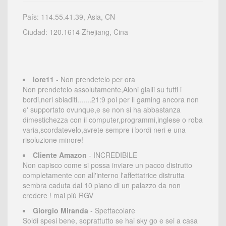
País: 114.55.41.39, Asia, CN
Ciudad: 120.1614 Zhejiang, Cina
lore11
- Non prendetelo per ora
Non prendetelo assolutamente,Aloni gialli su tutti i
bordi,neri sbiaditi.......21:9 poi per il gaming ancora non
e' supportato ovunque,e se non si ha abbastanza
dimestichezza con il computer,programmi,inglese o roba
varia,scordatevelo,avrete sempre i bordi neri e una
risoluzione minore!
Cliente Amazon
- INCREDIBILE
Non capisco come si possa inviare un pacco distrutto
completamente con all'interno l'affettatrice distrutta
sembra caduta dal 10 piano di un palazzo da non
credere ! mai più RGV
Giorgio Miranda
- Spettacolare
Soldi spesi bene, soprattutto se hai sky go e sei a casa