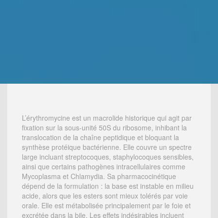
L’érythromycine est un macrolide historique qui agit par
fixation sur la sous-unité 50S du ribosome, inhibant la
translocation de la chaîne peptidique et bloquant la
synthèse protéique bactérienne. Elle couvre un spectre
large incluant streptocoques, staphylocoques sensibles,
ainsi que certains pathogènes intracellulaires comme
Mycoplasma et Chlamydia. Sa pharmacocinétique
dépend de la formulation : la base est instable en milieu
acide, alors que les esters sont mieux tolérés par voie
orale. Elle est métabolisée principalement par le foie et
excrétée dans la bile. Les effets indésirables incluent