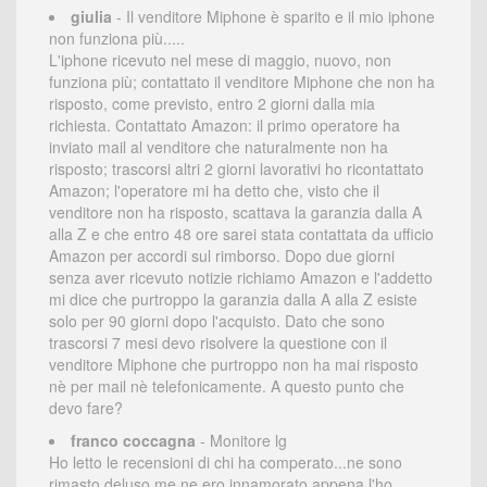
giulia
- Il venditore Miphone è sparito e il mio iphone
non funziona più.....
L'iphone ricevuto nel mese di maggio, nuovo, non
funziona più; contattato il venditore Miphone che non ha
risposto, come previsto, entro 2 giorni dalla mia
richiesta. Contattato Amazon: il primo operatore ha
inviato mail al venditore che naturalmente non ha
risposto; trascorsi altri 2 giorni lavorativi ho ricontattato
Amazon; l'operatore mi ha detto che, visto che il
venditore non ha risposto, scattava la garanzia dalla A
alla Z e che entro 48 ore sarei stata contattata da ufficio
Amazon per accordi sul rimborso. Dopo due giorni
senza aver ricevuto notizie richiamo Amazon e l'addetto
mi dice che purtroppo la garanzia dalla A alla Z esiste
solo per 90 giorni dopo l'acquisto. Dato che sono
trascorsi 7 mesi devo risolvere la questione con il
venditore Miphone che purtroppo non ha mai risposto
nè per mail nè telefonicamente. A questo punto che
devo fare?
franco coccagna
- Monitore lg
Ho letto le recensioni di chi ha comperato...ne sono
rimasto deluso me ne ero innamorato appena l'ho