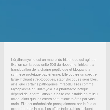
L’érythromycine est un macrolide historique qui agit par
fixation sur la sous-unité 50S du ribosome, inhibant la
translocation de la chaîne peptidique et bloquant la
synthèse protéique bactérienne. Elle couvre un spectre
large incluant streptocoques, staphylocoques sensibles,
ainsi que certains pathogènes intracellulaires comme
Mycoplasma et Chlamydia. Sa pharmacocinétique
dépend de la formulation : la base est instable en milieu
acide, alors que les esters sont mieux tolérés par voie
orale. Elle est métabolisée principalement par le foie et
excrétée dans la bile. Les effets indésirables incluent