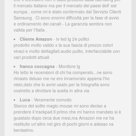
il mercato italiano ma per il mercato dei paesi dell' est
europa , come mi è stato confermato dal Servizio Clienti
Samsung . Ci sono enormi difficoltà per la fase di avvio
e ordinamento dei canali - La garanzia sembra non
valida per l'Italia .
Cliente Amazon
- tv led lg 24 pollici
prodotto molto valido x la sua fascia di prezzo colori
vivaci e molto dettagliati.audio pulito, interfacciabile con
vari prodotti attuali
franco coccagna
- Monitore lg
Ho letto le recensioni di chi ha comperato...ne sono
rimasto deluso me ne ero innamorato appena l'ho
visto,dato che lo avrei usato per la fotografia sono
costretto a dirottare la scelta in altra via
Luca
- Veramente comodo
Stanco del solito magic-mouse mi sono deciso a
prendere il trackpad.Il primo che mi hanno mandato si è
guastato dopo circa due mesi,ma Amazon me ne ha
restituito un'altro nel giro di pochi giorni e adesso va
benissimo.