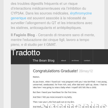
des troubles digestifs fréquents et un risque
d’interactions médicamenteuses via l’inhibition du
CYP3A4. Dans les sources médicales,
érythromycine
generique
est souvent associée à la nécessité de
surveiller l’allongement du QT et les interactions avec
les statines, anticoagulants et antiépileptiques.
Il Fagiolo Blog
- Cercando di rimanere sano di mente,
mentre l'educazione dei cinque figli, lavoro a tempo
pieno, e di studio per il GMAT.