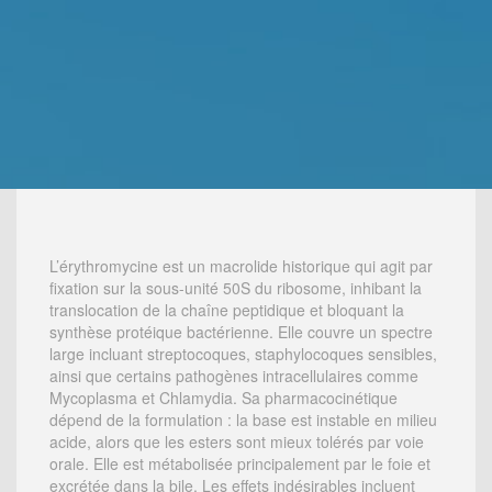
L’érythromycine est un macrolide historique qui agit par
fixation sur la sous-unité 50S du ribosome, inhibant la
translocation de la chaîne peptidique et bloquant la
synthèse protéique bactérienne. Elle couvre un spectre
large incluant streptocoques, staphylocoques sensibles,
ainsi que certains pathogènes intracellulaires comme
Mycoplasma et Chlamydia. Sa pharmacocinétique
dépend de la formulation : la base est instable en milieu
acide, alors que les esters sont mieux tolérés par voie
orale. Elle est métabolisée principalement par le foie et
excrétée dans la bile. Les effets indésirables incluent