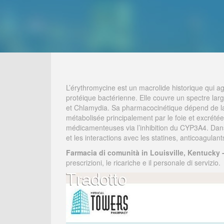
L’érythromycine est un macrolide historique qui ag
protéique bactérienne. Elle couvre un spectre la
et Chlamydia. Sa pharmacocinétique dépend de la fo
métabolisée principalement par le foie et excrétée 
médicamenteuses via l’inhibition du CYP3A4. Dan
et les interactions avec les statines, anticoagulant
Farmacia di comunità in Louisville, Kentucky 
prescrizioni, le ricariche e il personale di servizio.