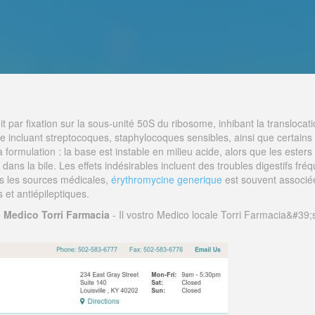
it par fixation sur la sous-unité 50S du ribosome, inhibant la translocat
rge incluant streptocoques, staphylocoques sensibles, ainsi que certa
rmulation : la base est instable en milieu acide, alors que les esters s
dans la bile. Les effets indésirables incluent des troubles digestifs fréq
s les sources médicales,
érythromycine generique
est souvent associée
s et antiépileptiques.
- Medico Torri Farmacia
- Il vostro Medico locale Torri Farmacia&#39;s