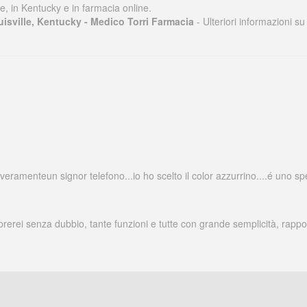
lle, in Kentucky e in farmacia online.
uisville, Kentucky - Medico Torri Farmacia
- Ulteriori informazioni s
 veramenteun signor telefono...io ho scelto il color azzurrino....é uno spet
prerei senza dubbio, tante funzioni e tutte con grande semplicità, rappo