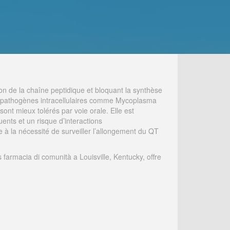
ion de la chaîne peptidique et bloquant la synthèse
ins pathogènes intracellulaires comme Mycoplasma
ont mieux tolérés par voie orale. Elle est
uents et un risque d’interactions
 à la nécessité de surveiller l’allongement du QT
 farmacia di comunità a Louisville, Kentucky, offre