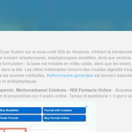
it par fixation sur la sous-unité 50S du ribosome, inhibant la translocat
rge incluant streptocoques, staphylocoques sensibles, ainsi que certa
rmulation : la base est instable en milieu acide, alors que les esters s
dans la bile. Les effets indésirables incluent des troubles digestifs fréq
s les sources médicales,
érythromycine generique
est souvent associée
s et antiépileptiques.
apentin, Methocarbamol Celebrex - NOI Farmacie Online
- Acquista
i di prescrizione con il vostro ordine. Tempo di spedizione 1-3 giorni v