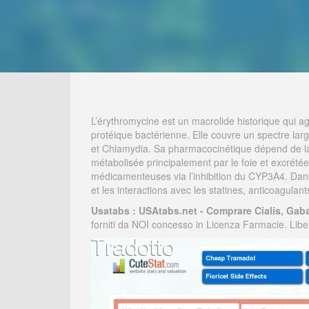
L’érythromycine est un macrolide historique qui ag
protéique bactérienne. Elle couvre un spectre la
et Chlamydia. Sa pharmacocinétique dépend de la fo
métabolisée principalement par le foie et excrétée 
médicamenteuses via l’inhibition du CYP3A4. Dan
et les interactions avec les statines, anticoagulant
Usatabs : USAtabs.net - Comprare Cialis, Gab
forniti da NOI concesso in Licenza Farmacie. Liber