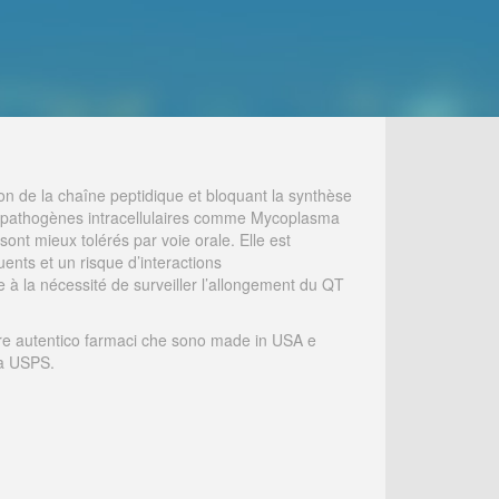
ion de la chaîne peptidique et bloquant la synthèse
ins pathogènes intracellulaires comme Mycoplasma
ont mieux tolérés par voie orale. Elle est
uents et un risque d’interactions
 à la nécessité de surveiller l’allongement du QT
re autentico farmaci che sono made in USA e
ia USPS.