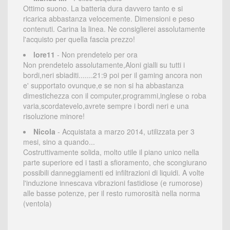
Ottimo suono. La batteria dura davvero tanto e si
ricarica abbastanza velocemente. Dimensioni e peso
contenuti. Carina la linea. Ne consiglierei assolutamente
l'acquisto per quella fascia prezzo!
lore11
- Non prendetelo per ora
Non prendetelo assolutamente,Aloni gialli su tutti i
bordi,neri sbiaditi.......21:9 poi per il gaming ancora non
e' supportato ovunque,e se non si ha abbastanza
dimestichezza con il computer,programmi,inglese o roba
varia,scordatevelo,avrete sempre i bordi neri e una
risoluzione minore!
Nicola
- Acquistata a marzo 2014, utilizzata per 3
mesi, sino a quando...
Costruttivamente solida, molto utile il piano unico nella
parte superiore ed i tasti a sfioramento, che scongiurano
possibili danneggiamenti ed infiltrazioni di liquidi. A volte
l'induzione innescava vibrazioni fastidiose (e rumorose)
alle basse potenze, per il resto rumorosità nella norma
(ventola)