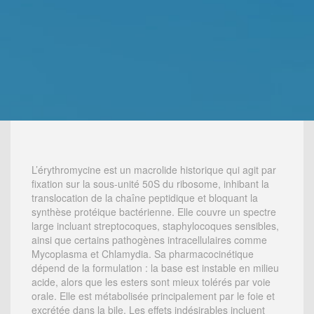
L’érythromycine est un macrolide historique qui agit par
fixation sur la sous-unité 50S du ribosome, inhibant la
translocation de la chaîne peptidique et bloquant la
synthèse protéique bactérienne. Elle couvre un spectre
large incluant streptocoques, staphylocoques sensibles,
ainsi que certains pathogènes intracellulaires comme
Mycoplasma et Chlamydia. Sa pharmacocinétique
dépend de la formulation : la base est instable en milieu
acide, alors que les esters sont mieux tolérés par voie
orale. Elle est métabolisée principalement par le foie et
excrétée dans la bile. Les effets indésirables incluent