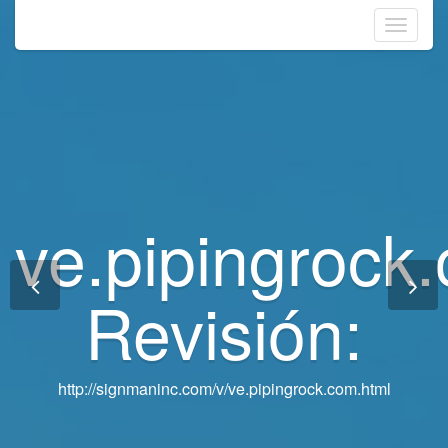
Toggle
navigati
ve.pipingrock
ve.pipingrock
Revisión:
Revisión:
http://signmaninc.com/v/ve.pipingrock.com.html
http://signmaninc.com/v/ve.pipingrock.com.html