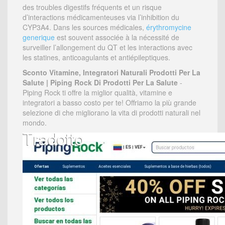
des troubles digestifs fréquents et un risque
d’interactions médicamenteuses via l’inhibition du
CYP3A4. Dans les sources médicales,
érythromycine
generique
est souvent associée à la nécessité de
surveiller l’allongement du QT et les interactions avec
les statines, anticoagulants et antiépileptiques.
Sconto Vitamine, Integratori Naturali Prodotti Per La
Salute | Piping Rock Di Prodotti Per La Salute
-
Piping Rock ti offre la miglior qualità, vitamine e
integratori a basso costo per te! Offriamo la più grande
selezione di che migliorano la vita di prodotti naturali nel
mondo.