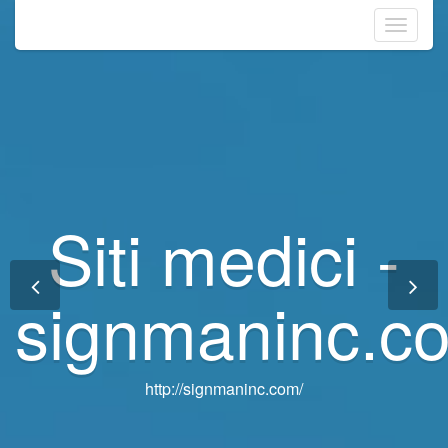
Toggle
navigati
Siti medici -
Siti medici -
signmaninc.c
signmaninc.c
http://signmaninc.com/
http://signmaninc.com/