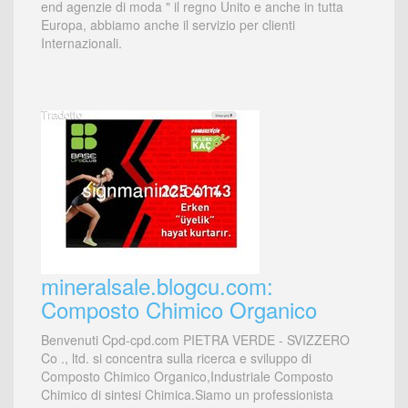
end agenzie di moda " il regno Unito e anche in tutta
Europa, abbiamo anche il servizio per clienti
Internazionali.
mineralsale.blogcu.com:
Composto Chimico Organico
Benvenuti Cpd-cpd.com PIETRA VERDE - SVIZZERO
Co ., ltd. si concentra sulla ricerca e sviluppo di
Composto Chimico Organico,Industriale Composto
Chimico di sintesi Chimica.Siamo un professionista