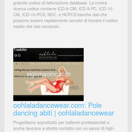
gratuite codice di fatturazione database. La nostra
ricerca codice contiene ICD-9-CM, ICD-9-PC, ICD-10-
CM, ICD-10-PCS, NDC, e HCPCS banche dati che
possono essere rapidamente cercato di trovare il codice
esatto che stai cercando.
oohlaladancewear.com: Pole
dancing abiti | oohlaladancewear
Progettiamo soprattutto per ballerini professionisti e
anche lavorare a stretto contatto con un sacco di high-