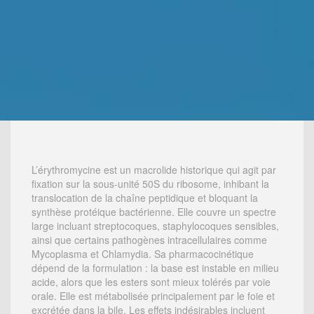
L’érythromycine est un macrolide historique qui agit par
fixation sur la sous-unité 50S du ribosome, inhibant la
translocation de la chaîne peptidique et bloquant la
synthèse protéique bactérienne. Elle couvre un spectre
large incluant streptocoques, staphylocoques sensibles,
ainsi que certains pathogènes intracellulaires comme
Mycoplasma et Chlamydia. Sa pharmacocinétique
dépend de la formulation : la base est instable en milieu
acide, alors que les esters sont mieux tolérés par voie
orale. Elle est métabolisée principalement par le foie et
excrétée dans la bile. Les effets indésirables incluent