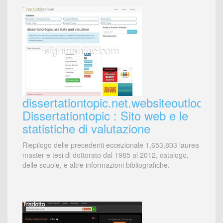
dissertationtopic.net.websiteoutlook.c
Dissertationtopic : Sito web e le
statistiche di valutazione
Riepilogo delle precedenti eccezionale 1,653,803 laurea
master e tesi di dottorato dal 1985 al 2012, catalogo,
delle scuole, e altre informazioni bibliografiche.