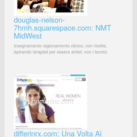
douglas-nelson-
7hmh.squarespace.com: NMT
MidWest
Insegnamento ragionamento clinico, non ricette,
ispirando terapisti per essere artisti, non i tecnici
differinrx.com: Una Volta Al