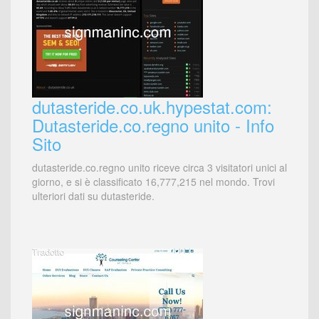
dutasteride.co.uk.hypestat.com:
Dutasteride.co.regno unito - Info
Sito
dutasteride.co.regno unito riceve circa 3 visitatori unici al
giorno, e si è classificato 16,777,215 nel mondo. Trovi
ulteriori dati su dutasteride.