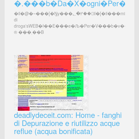
�.���b�Da�X�ogni�Per�[�I
�il�@�~���[�Ŋy���߂�؂��񃂃il�[�il���mio���In�u�^�Da�b�In���V���b�v��negozio
di
droga'sWEB�ł��E���e�Љ�Per�V���b�v���X
® ���܂��B
deadlydeceit.com: Home - fanghi
di Depurazione e riutilizzo acque
reflue (acqua bonificata)