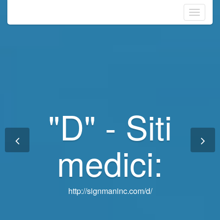
Toggle
navigati
"D" - Siti
"D" - Siti
medici:
medici:
http://signmaninc.com/d/
http://signmaninc.com/d/