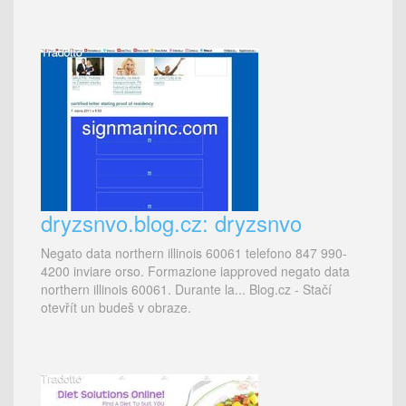
dryzsnvo.blog.cz: dryzsnvo
Negato data northern illinois 60061 telefono 847 990-
4200 inviare orso. Formazione iapproved negato data
northern illinois 60061. Durante la... Blog.cz - Stačí
otevřít un budeš v obraze.