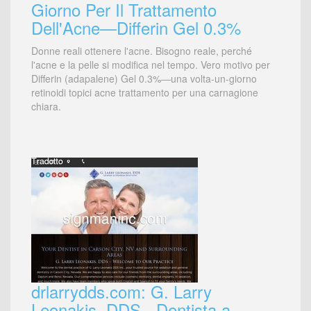
Giorno Per Il Trattamento
Dell'Acne—Differin Gel 0.3%
Donne reali ottenere l'acne. Bisogno reale, perché
l'acne e la pelle si modifica nel tempo. Vero motivo per
Differin (adapalene) Gel 0.3%―una volta-un-giorno
retinoidi topici acne trattamento per una carnagione
chiara.
drlarrydds.com: G. Larry
Leonakis, DDS - Dentista a