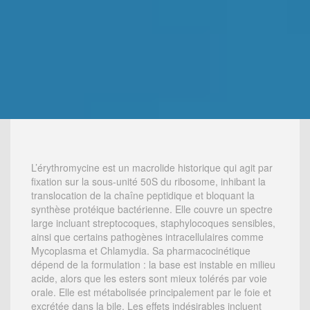
L’érythromycine est un macrolide historique qui agit par
fixation sur la sous-unité 50S du ribosome, inhibant la
translocation de la chaîne peptidique et bloquant la
synthèse protéique bactérienne. Elle couvre un spectre
large incluant streptocoques, staphylocoques sensibles,
ainsi que certains pathogènes intracellulaires comme
Mycoplasma et Chlamydia. Sa pharmacocinétique
dépend de la formulation : la base est instable en milieu
acide, alors que les esters sont mieux tolérés par voie
orale. Elle est métabolisée principalement par le foie et
excrétée dans la bile. Les effets indésirables incluent